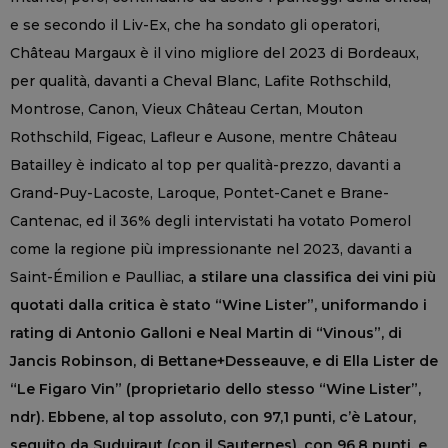
e se secondo il Liv-Ex, che ha sondato gli operatori,
Château Margaux è il vino migliore del 2023 di Bordeaux,
per qualità, davanti a Cheval Blanc, Lafite Rothschild,
Montrose, Canon, Vieux Château Certan, Mouton
Rothschild, Figeac, Lafleur e Ausone, mentre Château
Batailley è indicato al top per qualità-prezzo, davanti a
Grand-Puy-Lacoste, Laroque, Pontet-Canet e Brane-
Cantenac, ed il 36% degli intervistati ha votato Pomerol
come la regione più impressionante nel 2023, davanti a
Saint-Émilion e Paulliac,
a stilare una classifica dei vini più
quotati dalla critica è stato “Wine Lister”, uniformando i
rating di Antonio Galloni e Neal Martin di “Vinous”, di
Jancis Robinson, di Bettane+Desseauve, e di Ella Lister de
“Le Figaro Vin” (proprietario dello stesso “Wine Lister”,
ndr). Ebbene, al top assoluto, con 97,1 punti, c’è Latour,
seguito da Suduiraut (con il Sauternes), con 96,8 punti, e