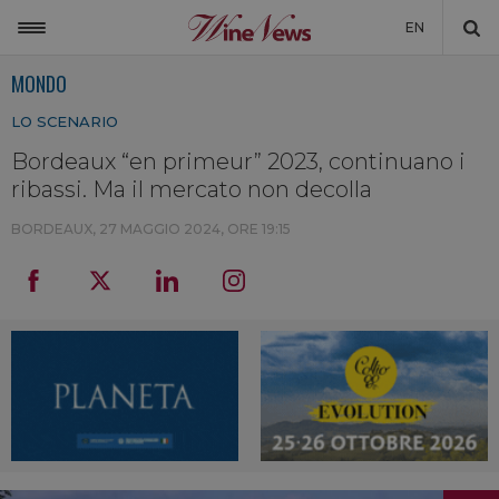
EN
MONDO
ITALIA
LO SCENARIO
MONDO
Bordeaux “en primeur” 2023, continuano i
NON SOLO VINO
ribassi. Ma il mercato non decolla
NEWSLETTER
BORDEAUX,
27 MAGGIO 2024, ORE 19:15
LA CANTINA DI WINENEWS
DICONO DI NOI
WINENEWS TV