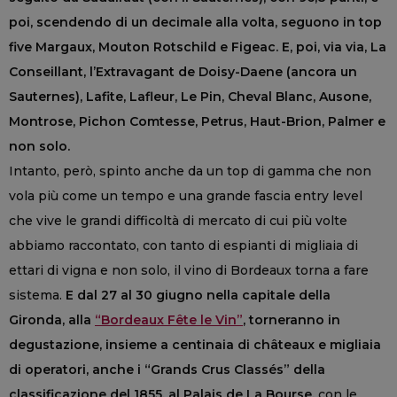
poi, scendendo di un decimale alla volta, seguono in top
five Margaux, Mouton Rotschild e Figeac. E, poi, via via, La
Conseillant, l’Extravagant de Doisy-Daene (ancora un
Sauternes), Lafite, Lafleur, Le Pin, Cheval Blanc, Ausone,
Montrose, Pichon Comtesse, Petrus, Haut-Brion, Palmer e
non solo.
Intanto, però, spinto anche da un top di gamma che non
vola più come un tempo e una grande fascia entry level
che vive le grandi difficoltà di mercato di cui più volte
abbiamo raccontato, con tanto di espianti di migliaia di
ettari di vigna e non solo, il vino di Bordeaux torna a fare
sistema.
E dal 27 al 30 giugno nella capitale della
Gironda, alla
“Bordeaux Fête le Vin”
, torneranno in
degustazione, insieme a centinaia di châteaux e migliaia
di operatori, anche i “Grands Crus Classés” della
classificazione del 1855, al Palais de La Bourse,
con le