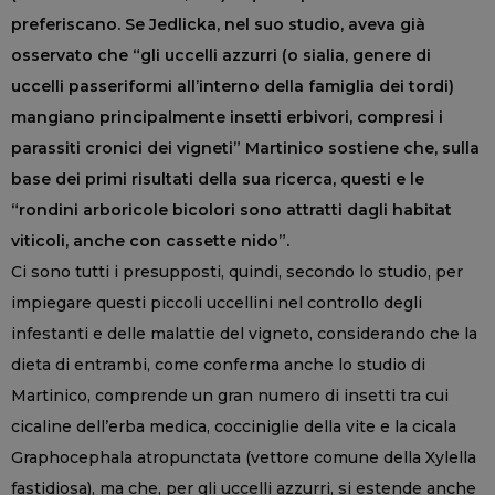
preferiscano. Se Jedlicka, nel suo studio, aveva già
osservato che “gli uccelli azzurri (o sialia, genere di
uccelli passeriformi all’interno della famiglia dei tordi)
mangiano principalmente insetti erbivori, compresi i
parassiti cronici dei vigneti” Martinico sostiene che, sulla
base dei primi risultati della sua ricerca, questi e le
“rondini arboricole bicolori sono attratti dagli habitat
viticoli, anche con cassette nido”.
Ci sono tutti i presupposti, quindi, secondo lo studio, per
impiegare questi piccoli uccellini nel controllo degli
infestanti e delle malattie del vigneto, considerando che la
dieta di entrambi, come conferma anche lo studio di
Martinico, comprende un gran numero di insetti tra cui
cicaline dell’erba medica, cocciniglie della vite e la cicala
Graphocephala atropunctata (vettore comune della Xylella
fastidiosa), ma che, per gli uccelli azzurri, si estende anche