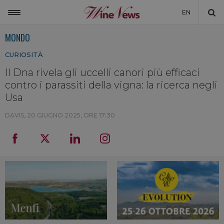
EN
MONDO
ITALIA
CURIOSITÀ
MONDO
Il Dna rivela gli uccelli canori più efficaci
NON SOLO VINO
contro i parassiti della vigna: la ricerca negli
NEWSLETTER
Usa
LA CANTINA DI WINENEWS
DAVIS,
20 GIUGNO 2025, ORE 17:30
DICONO DI NOI
WINENEWS TV