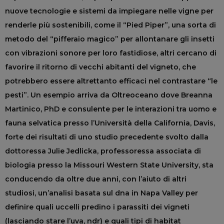
nuove tecnologie e sistemi da impiegare nelle vigne per
renderle più sostenibili, come il “Pied Piper”, una sorta di
metodo del “pifferaio magico” per allontanare gli insetti
con vibrazioni sonore per loro fastidiose, altri cercano di
favorire il ritorno di vecchi abitanti del vigneto, che
potrebbero essere altrettanto efficaci nel contrastare “le
pesti”. Un esempio arriva da Oltreoceano dove Breanna
Martinico, PhD e consulente per le interazioni tra uomo e
fauna selvatica presso l’Università della California, Davis,
forte dei risultati di uno studio precedente svolto dalla
dottoressa Julie Jedlicka, professoressa associata di
biologia presso la Missouri Western State University, sta
conducendo da oltre due anni, con l’aiuto di altri
studiosi, un’analisi basata sul dna in Napa Valley per
definire quali uccelli predino i parassiti dei vigneti
(lasciando stare l’uva, ndr) e quali tipi di habitat