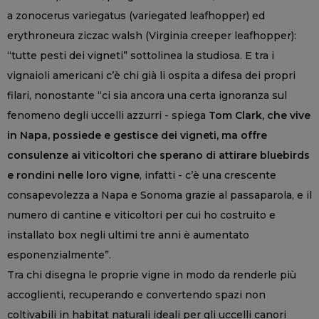
a zonocerus variegatus (variegated leafhopper) ed
erythroneura ziczac walsh (Virginia creeper leafhopper):
“tutte pesti dei vigneti” sottolinea la studiosa. E tra i
vignaioli americani c’è chi già li ospita a difesa dei propri
filari, nonostante “ci sia ancora una certa ignoranza sul
fenomeno degli uccelli azzurri - spiega
Tom Clark, che vive
in Napa, possiede e gestisce dei vigneti, ma offre
consulenze ai viticoltori che sperano di attirare bluebirds
e rondini nelle loro vigne
, infatti - c’è una crescente
consapevolezza a Napa e Sonoma grazie al passaparola, e il
numero di cantine e viticoltori per cui ho costruito e
installato box negli ultimi tre anni è aumentato
esponenzialmente”.
Tra chi disegna le proprie vigne in modo da renderle più
accoglienti, recuperando e convertendo spazi non
coltivabili in habitat naturali ideali per gli uccelli canori