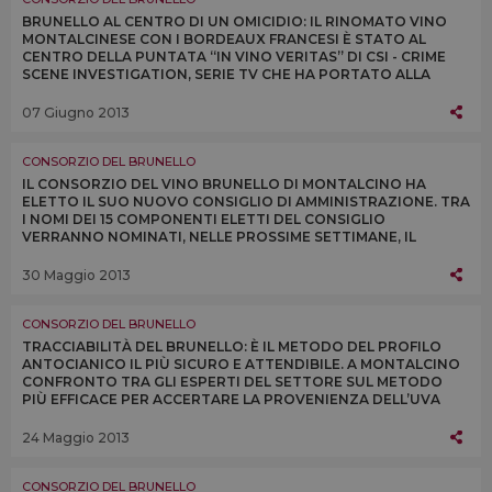
BRUNELLO AL CENTRO DI UN OMICIDIO: IL RINOMATO VINO
MONTALCINESE CON I BORDEAUX FRANCESI È STATO AL
CENTRO DELLA PUNTATA “IN VINO VERITAS” DI CSI - CRIME
SCENE INVESTIGATION, SERIE TV CHE HA PORTATO ALLA
RIBALTA LA POLIZIA SCIENTIFICA AMERICANA
07 Giugno 2013
CONSORZIO DEL BRUNELLO
IL CONSORZIO DEL VINO BRUNELLO DI MONTALCINO HA
ELETTO IL SUO NUOVO CONSIGLIO DI AMMINISTRAZIONE. TRA
I NOMI DEI 15 COMPONENTI ELETTI DEL CONSIGLIO
VERRANNO NOMINATI, NELLE PROSSIME SETTIMANE, IL
FUTURO PRESIDENTE DEL CONSORZIO E I TRE VICE
PRESIDENTI
30 Maggio 2013
CONSORZIO DEL BRUNELLO
TRACCIABILITÀ DEL BRUNELLO: È IL METODO DEL PROFILO
ANTOCIANICO IL PIÙ SICURO E ATTENDIBILE. A MONTALCINO
CONFRONTO TRA GLI ESPERTI DEL SETTORE SUL METODO
PIÙ EFFICACE PER ACCERTARE LA PROVENIENZA DELL’UVA
SANGIOVESE NELLE BOTTIGLIE DI BRUNELLO
24 Maggio 2013
CONSORZIO DEL BRUNELLO