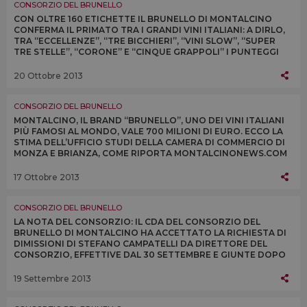
CONSORZIO DEL BRUNELLO
CON OLTRE 160 ETICHETTE IL BRUNELLO DI MONTALCINO
CONFERMA IL PRIMATO TRA I GRANDI VINI ITALIANI: A DIRLO,
TRA “ECCELLENZE”, “TRE BICCHIERI”, “VINI SLOW”, “SUPER
TRE STELLE”, “CORONE” E “CINQUE GRAPPOLI” I PUNTEGGI
DELLE PRINCIPALI GUIDE ITALIANE
20 Ottobre 2013
CONSORZIO DEL BRUNELLO
MONTALCINO, IL BRAND “BRUNELLO”, UNO DEI VINI ITALIANI
PIÙ FAMOSI AL MONDO, VALE 700 MILIONI DI EURO. ECCO LA
STIMA DELL’UFFICIO STUDI DELLA CAMERA DI COMMERCIO DI
MONZA E BRIANZA, COME RIPORTA MONTALCINONEWS.COM
17 Ottobre 2013
CONSORZIO DEL BRUNELLO
LA NOTA DEL CONSORZIO: IL CDA DEL CONSORZIO DEL
BRUNELLO DI MONTALCINO HA ACCETTATO LA RICHIESTA DI
DIMISSIONI DI STEFANO CAMPATELLI DA DIRETTORE DEL
CONSORZIO, EFFETTIVE DAL 30 SETTEMBRE E GIUNTE DOPO
UN CONFRONTO AVVIATO NELLE SCORSE SETTIMANE
19 Settembre 2013