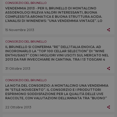
CONSORZIO DEL BRUNELLO
VENDEMMIA 2013 - PER IL BRUNELLO DI MONTALCINO
ASSOENOLOGI RILEVA VALORI INTERESSANTI, BUONA
COMPLESSITÀ AROMATICA E BUONA STRUTTURA ACIDA.
L’ANALISI DI WINENEWS: “UNA VENDEMMIA VINTAGE”. LO
CONFERMANO I PRODUTTORI A MONTALCINONEWS.COM
15 Novembre 2013
CONSORZIO DEL BRUNELLO
IL BRUNELLO SI CONFERMA “RE” DELL’ITALIA ENOICA. AD
INCORONARLO LA “TOP 100 CELLAR SELECTION” DI “WINE
ENTHUSIAST” CON I MIGLIORI VINI USCITI SUL MERCATO NEL
2013 DA FAR INVECCHIARE IN CANTINA. TRA I 13 TOSCANI 4
SONO BRUNELLO (SU 17 ITALIANI)
31 Ottobre 2013
CONSORZIO DEL BRUNELLO
LA NOTA DEL CONSORZIO: A MONTALCINO UNA VENDEMMIA
IN “STILE NOVECENTO”. IL CONSORZIO E I PRODUTTORI
ESPRIMONO SODDISFAZIONE PER LA QUALITÀ DELLE UVE
RACCOLTE, CON VALUTAZIONI DELL'ANNATA TRA “BUONO”
ED “ECCELLENTE” E QUANTITÀ IN AUMENTO DEL 10%
22 Ottobre 2013