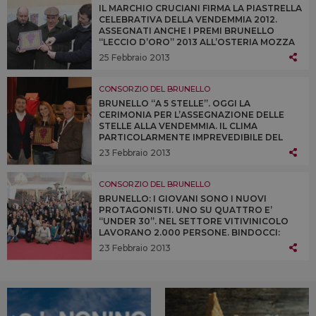
IL MARCHIO CRUCIANI FIRMA LA PIASTRELLA
CELEBRATIVA DELLA VENDEMMIA 2012.
ASSEGNATI ANCHE I PREMI BRUNELLO
“LECCIO D’ORO” 2013 ALL’OSTERIA MOZZA
DI LOS ANGELES, ALL’ENOTECA CORTINA DI
25 Febbraio 2013
CORTINA D’AMPEZZO E ALL’OSTERIA
BRUNELLO DI MILANO
CONSORZIO DEL BRUNELLO
BRUNELLO “A 5 STELLE”. OGGI LA
CERIMONIA PER L’ASSEGNAZIONE DELLE
STELLE ALLA VENDEMMIA. IL CLIMA
PARTICOLARMENTE IMPREVEDIBILE DEL
2012 NON HA INFLUITO SULLA QUALITÀ
23 Febbraio 2013
DELLE UVE RACCOLTE A MONTALCINO, A
FRONTE DI UN CALO DELLE QUANTITÀ DEL
14%
CONSORZIO DEL BRUNELLO
BRUNELLO: I GIOVANI SONO I NUOVI
PROTAGONISTI. UNO SU QUATTRO E’
“UNDER 30”. NEL SETTORE VITIVINICOLO
LAVORANO 2.000 PERSONE. BINDOCCI:
“MONTALCINO È ESEMPIO RIUSCITO DI
23 Febbraio 2013
TERRITORIO, DOVE L’AGRICOLTURA CREA
VALORE E LO FA RIMANERE SUL
TERRITORIO”