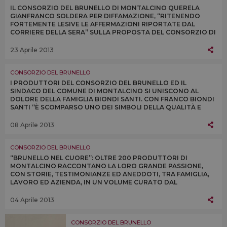
IL CONSORZIO DEL BRUNELLO DI MONTALCINO QUERELA
GIANFRANCO SOLDERA PER DIFFAMAZIONE, “RITENENDO
FORTEMENTE LESIVE LE AFFERMAZIONI RIPORTATE DAL
CORRIERE DELLA SERA” SULLA PROPOSTA DEL CONSORZIO DI
DONARGLI IL “VINO DELLA SOLIDARIETÀ”
23 Aprile 2013
CONSORZIO DEL BRUNELLO
I PRODUTTORI DEL CONSORZIO DEL BRUNELLO ED IL
SINDACO DEL COMUNE DI MONTALCINO SI UNISCONO AL
DOLORE DELLA FAMIGLIA BIONDI SANTI. CON FRANCO BIONDI
SANTI “È SCOMPARSO UNO DEI SIMBOLI DELLA QUALITÀ E
DELL’ECCELLENZA DEL VINO ITALIANO NEL MONDO”
08 Aprile 2013
CONSORZIO DEL BRUNELLO
“BRUNELLO NEL CUORE”: OLTRE 200 PRODUTTORI DI
MONTALCINO RACCONTANO LA LORO GRANDE PASSIONE,
CON STORIE, TESTIMONIANZE ED ANEDDOTI, TRA FAMIGLIA,
LAVORO ED AZIENDA, IN UN VOLUME CURATO DAL
CONSORZIO DEL BRUNELLO E DI SCENA A “VINITALY 2013”
04 Aprile 2013
CONSORZIO DEL BRUNELLO