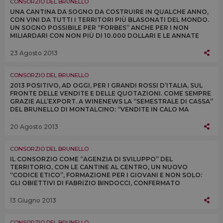
CONSORZIO DEL BRUNELLO
UNA CANTINA DA SOGNO DA COSTRUIRE IN QUALCHE ANNO,
CON VINI DA TUTTI I TERRITORI PIÙ BLASONATI DEL MONDO.
UN SOGNO POSSIBILE PER “FORBES” ANCHE PER I NON
MILIARDARI CON NON PIÙ DI 10.000 DOLLARI E LE ANNATE
2007 E 2008 DI BRUNELLO DI MONTALCINO
23 Agosto 2013
CONSORZIO DEL BRUNELLO
2013 POSITIVO, AD OGGI, PER I GRANDI ROSSI D’ITALIA, SUL
FRONTE DELLE VENDITE E DELLE QUOTAZIONI. COME SEMPRE
GRAZIE ALL’EXPORT. A WINENEWS LA “SEMESTRALE DI CASSA”
DEL BRUNELLO DI MONTALCINO: “VENDITE IN CALO MA
PREVISTE PER LA VENDEMMIA SCARSA”
20 Agosto 2013
CONSORZIO DEL BRUNELLO
IL CONSORZIO COME “AGENZIA DI SVILUPPO” DEL
TERRITORIO, CON LE CANTINE AL CENTRO, UN NUOVO
“CODICE ETICO”, FORMAZIONE PER I GIOVANI E NON SOLO:
GLI OBIETTIVI DI FABRIZIO BINDOCCI, CONFERMATO
PRESIDENTE DEL CONSORZIO DEL BRUNELLO DI
MONTALCINO
13 Giugno 2013
CONSORZIO DEL BRUNELLO