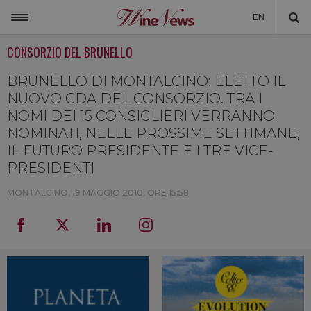
EN
CONSORZIO DEL BRUNELLO
ITALIA
MONDO
BRUNELLO DI MONTALCINO: ELETTO IL
NUOVO CDA DEL CONSORZIO. TRA I
NON SOLO VINO
NOMI DEI 15 CONSIGLIERI VERRANNO
NOMINATI, NELLE PROSSIME SETTIMANE,
NEWSLETTER
IL FUTURO PRESIDENTE E I TRE VICE-
LA CANTINA DI WINENEWS
PRESIDENTI
DICONO DI NOI
MONTALCINO,
19 MAGGIO 2010, ORE 15:58
WINENEWS TV