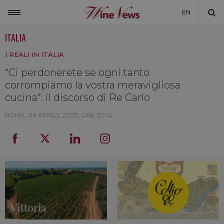
EN
ITALIA
ITALIA
I REALI IN ITALIA
MONDO
“Ci perdonerete se ogni tanto
NON SOLO VINO
corrompiamo la vostra meravigliosa
NEWSLETTER
cucina”: il discorso di Re Carlo
LA CANTINA DI WINENEWS
ROMA,
09 APRILE 2025, ORE 20:14
DICONO DI NOI
WINENEWS TV