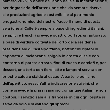
numero 2023, in onore dell’anno della sua incoronazione,
per ringraziarlo dell’attenzione che, da sempre, riserva
alle produzioni agricole sostenibili e al patrimonio
enogastronomico del nostro Paese. Il menu di questa
sera (che al Colle è sempre a base di ingredienti italiani,
semplici e freschi) prevede quattro portate: un antipasto
a base di verdure coltivate nell’orto della residenza
presidenziale di Castelporziano, bottoncini ripieni di
caponata di melanzane, spigola in crosta di sale con
contorno di patate arrosto, fiori di zucca e carciofi e, per
dessert, una torta con fiordilatte e lamponi servita con
brioche calda e cialde al cacao. A parte le bollicine
dell’aperitivo, nessun’altra indiscrezione sui vini, che
come prevede la prassi saranno comunque italiani e non
costosi. Il servizio sarà alla francese, in cui ogni ospite si
serve da solo e si evitano gli sprechi.