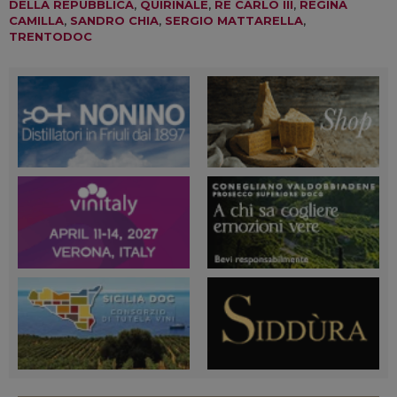
DELLA REPUBBLICA
,
QUIRINALE
,
RE CARLO III
,
REGINA
CAMILLA
,
SANDRO CHIA
,
SERGIO MATTARELLA
,
TRENTODOC