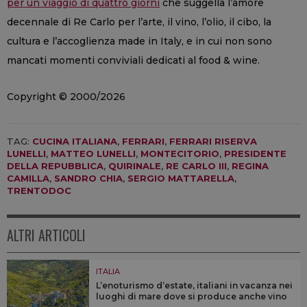
per un viaggio di quattro giorni
che suggella l’amore
decennale di Re Carlo per l’arte, il vino, l’olio, il cibo, la
cultura e l’accoglienza made in Italy, e in cui non sono
mancati momenti conviviali dedicati al food & wine.
Copyright © 2000/2026
TAG:
CUCINA ITALIANA
,
FERRARI
,
FERRARI RISERVA
LUNELLI
,
MATTEO LUNELLI
,
MONTECITORIO
,
PRESIDENTE
DELLA REPUBBLICA
,
QUIRINALE
,
RE CARLO III
,
REGINA
CAMILLA
,
SANDRO CHIA
,
SERGIO MATTARELLA
,
TRENTODOC
ALTRI ARTICOLI
ITALIA
L’enoturismo d’estate, italiani in vacanza nei
luoghi di mare dove si produce anche vino