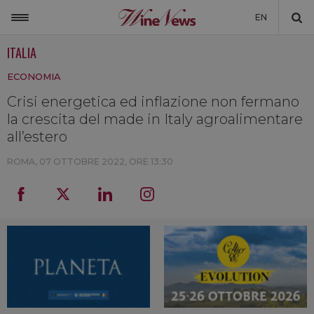
EN
ITALIA
ITALIA
ECONOMIA
MONDO
Crisi energetica ed inflazione non fermano
NON SOLO VINO
la crescita del made in Italy agroalimentare
NEWSLETTER
all’estero
LA CANTINA DI WINENEWS
ROMA,
07 OTTOBRE 2022, ORE 13:30
DICONO DI NOI
WINENEWS TV