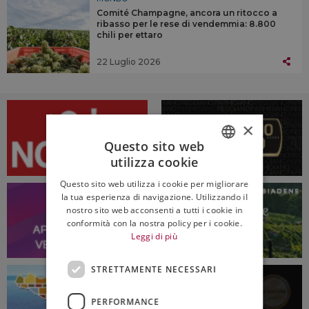
Comité Champagne, ancora un ritocco a
ribasso per le rese di vendemmia: 8.800
chili per ettaro
22 Luglio 2026
×
Questo sito web
utilizza cookie
ITALIAN
Questo sito web utilizza i cookie per migliorare
ENGLISH
la tua esperienza di navigazione. Utilizzando il
nostro sito web acconsenti a tutti i cookie in
conformità con la nostra policy per i cookie.
Leggi di più
STRETTAMENTE NECESSARI
PERFORMANCE