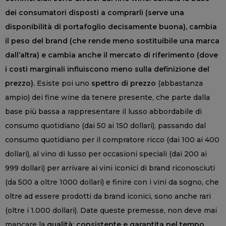
dei consumatori disposti a comprarli (serve una
disponibilità di portafoglio decisamente buona), cambia
il peso del brand (che rende meno sostituibile una marca
dall’altra) e cambia anche il mercato di riferimento (dove
i costi marginali influiscono meno sulla definizione del
prezzo).
Esiste poi uno
spettro di prezzo
(abbastanza
ampio) dei fine wine da tenere presente, che parte dalla
base più bassa a rappresentare il lusso abbordabile di
consumo quotidiano (dai 50 ai 150 dollari), passando dal
consumo quotidiano per il compratore ricco (dai 100 ai 400
dollari), al vino di lusso per occasioni speciali (dai 200 ai
999 dollari) per arrivare ai vini iconici di brand riconosciuti
(da 500 a oltre 1000 dollari) e finire con i vini da sogno, che
oltre ad essere prodotti da brand iconici, sono anche rari
(oltre i 1.000 dollari). Date queste premesse, non deve mai
mancare la
qualità: consistente e garantita nel tempo
,