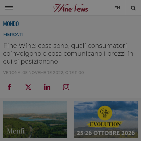
EN
MONDO
ITALIA
MERCATI
MONDO
Fine Wine: cosa sono, quali consumatori
NON SOLO VINO
coinvolgono e cosa comunicano i prezzi in
NEWSLETTER
cui si posizionano
LA CANTINA DI WINENEWS
VERONA,
08 NOVEMBRE 2022, ORE 11:00
DICONO DI NOI
WINENEWS TV