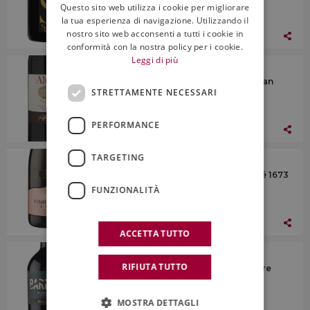
Questo sito web utilizza i cookie per migliorare
ENGLISH
la tua esperienza di navigazione. Utilizzando il
nostro sito web acconsenti a tutti i cookie in
20 Giugno 2025
conformità con la nostra policy per i cookie.
Leggi di più
I Vini
Le Cinciole, Docg Chianti Classico Gran
STRETTAMENTE NECESSARI
Selezione Panzano Aluigi 2020
PERFORMANCE
20 Giugno 2025
TARGETING
I Vini
Cesarini Sforza, Doc Trento Brut Rosé 1673
2017
FUNZIONALITÀ
20 Giugno 2025
ACCETTA TUTTO
I Vini
RIFIUTA TUTTO
Paternoster, Doc Aglianico del Vulture
Bariliott 2021
MOSTRA DETTAGLI