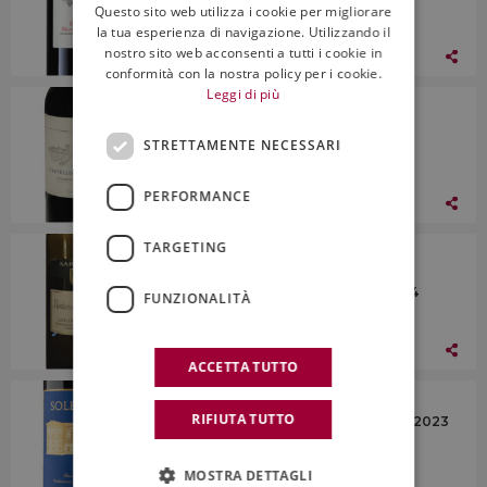
Questo sito web utilizza i cookie per migliorare
ENGLISH
la tua esperienza di navigazione. Utilizzando il
nostro sito web acconsenti a tutti i cookie in
17 Ottobre 2025
conformità con la nostra policy per i cookie.
Leggi di più
I Vini
Castello di Bolgheri, Doc Bolgheri
STRETTAMENTE NECESSARI
Superiore Castello di Bolgheri 2022
PERFORMANCE
17 Ottobre 2025
TARGETING
I Vini
Cantina Sartori, Doc Colli Piacentini
Monterosso Val d’Arda Frizzante 2024
FUNZIONALITÀ
17 Ottobre 2025
ACCETTA TUTTO
I Vini
RIFIUTA TUTTO
Argiano, Toscana Igt Rosso Solengo 2023
MOSTRA DETTAGLI