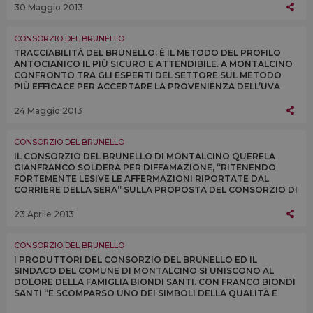
PRESIDENTI
30 Maggio 2013
CONSORZIO DEL BRUNELLO
TRACCIABILITÀ DEL BRUNELLO: È IL METODO DEL PROFILO
ANTOCIANICO IL PIÙ SICURO E ATTENDIBILE. A MONTALCINO
CONFRONTO TRA GLI ESPERTI DEL SETTORE SUL METODO
PIÙ EFFICACE PER ACCERTARE LA PROVENIENZA DELL’UVA
SANGIOVESE NELLE BOTTIGLIE DI BRUNELLO
24 Maggio 2013
CONSORZIO DEL BRUNELLO
IL CONSORZIO DEL BRUNELLO DI MONTALCINO QUERELA
GIANFRANCO SOLDERA PER DIFFAMAZIONE, “RITENENDO
FORTEMENTE LESIVE LE AFFERMAZIONI RIPORTATE DAL
CORRIERE DELLA SERA” SULLA PROPOSTA DEL CONSORZIO DI
DONARGLI IL “VINO DELLA SOLIDARIETÀ”
23 Aprile 2013
CONSORZIO DEL BRUNELLO
I PRODUTTORI DEL CONSORZIO DEL BRUNELLO ED IL
SINDACO DEL COMUNE DI MONTALCINO SI UNISCONO AL
DOLORE DELLA FAMIGLIA BIONDI SANTI. CON FRANCO BIONDI
SANTI “È SCOMPARSO UNO DEI SIMBOLI DELLA QUALITÀ E
DELL’ECCELLENZA DEL VINO ITALIANO NEL MONDO”