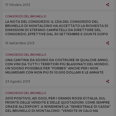
17 Ottobre 2013
CONSORZIO DEL BRUNELLO
LA NOTA DEL CONSORZIO: IL CDA DEL CONSORZIO DEL
BRUNELLO DI MONTALCINO HA ACCETTATO LA RICHIESTA DI
DIMISSIONI DI STEFANO CAMPATELLI DA DIRETTORE DEL
CONSORZIO, EFFETTIVE DAL 30 SETTEMBRE E GIUNTE DOPO
UN CONFRONTO AVVIATO NELLE SCORSE SETTIMANE
19 Settembre 2013
CONSORZIO DEL BRUNELLO
UNA CANTINA DA SOGNO DA COSTRUIRE IN QUALCHE ANNO,
CON VINI DA TUTTI I TERRITORI PIÙ BLASONATI DEL MONDO.
UN SOGNO POSSIBILE PER “FORBES” ANCHE PER I NON
MILIARDARI CON NON PIÙ DI 10.000 DOLLARI E LE ANNATE
2007 E 2008 DI BRUNELLO DI MONTALCINO
23 Agosto 2013
CONSORZIO DEL BRUNELLO
2013 POSITIVO, AD OGGI, PER I GRANDI ROSSI D’ITALIA, SUL
FRONTE DELLE VENDITE E DELLE QUOTAZIONI. COME SEMPRE
GRAZIE ALL’EXPORT. A WINENEWS LA “SEMESTRALE DI CASSA”
DEL BRUNELLO DI MONTALCINO: “VENDITE IN CALO MA
PREVISTE PER LA VENDEMMIA SCARSA”