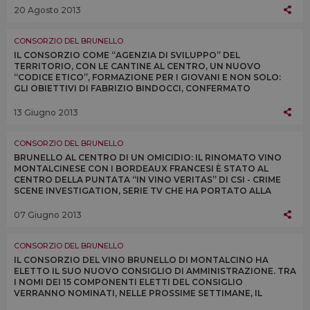
20 Agosto 2013
CONSORZIO DEL BRUNELLO
IL CONSORZIO COME “AGENZIA DI SVILUPPO” DEL
TERRITORIO, CON LE CANTINE AL CENTRO, UN NUOVO
“CODICE ETICO”, FORMAZIONE PER I GIOVANI E NON SOLO:
GLI OBIETTIVI DI FABRIZIO BINDOCCI, CONFERMATO
PRESIDENTE DEL CONSORZIO DEL BRUNELLO DI
MONTALCINO
13 Giugno 2013
CONSORZIO DEL BRUNELLO
BRUNELLO AL CENTRO DI UN OMICIDIO: IL RINOMATO VINO
MONTALCINESE CON I BORDEAUX FRANCESI È STATO AL
CENTRO DELLA PUNTATA “IN VINO VERITAS” DI CSI - CRIME
SCENE INVESTIGATION, SERIE TV CHE HA PORTATO ALLA
RIBALTA LA POLIZIA SCIENTIFICA AMERICANA
07 Giugno 2013
CONSORZIO DEL BRUNELLO
IL CONSORZIO DEL VINO BRUNELLO DI MONTALCINO HA
ELETTO IL SUO NUOVO CONSIGLIO DI AMMINISTRAZIONE. TRA
I NOMI DEI 15 COMPONENTI ELETTI DEL CONSIGLIO
VERRANNO NOMINATI, NELLE PROSSIME SETTIMANE, IL
FUTURO PRESIDENTE DEL CONSORZIO E I TRE VICE