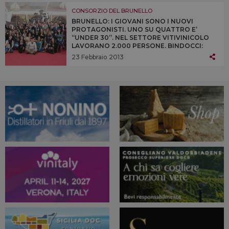
FRONTE DI UN CALO DELLE QUANTITÀ DEL
14%
CONSORZIO DEL BRUNELLO
BRUNELLO: I GIOVANI SONO I NUOVI
PROTAGONISTI. UNO SU QUATTRO E’
“UNDER 30”. NEL SETTORE VITIVINICOLO
LAVORANO 2.000 PERSONE. BINDOCCI:
“MONTALCINO È ESEMPIO RIUSCITO DI
23 Febbraio 2013
TERRITORIO, DOVE L’AGRICOLTURA CREA
VALORE E LO FA RIMANERE SUL
TERRITORIO”