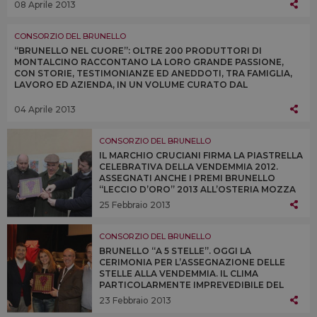
08 Aprile 2013
CONSORZIO DEL BRUNELLO
“BRUNELLO NEL CUORE”: OLTRE 200 PRODUTTORI DI
MONTALCINO RACCONTANO LA LORO GRANDE PASSIONE,
CON STORIE, TESTIMONIANZE ED ANEDDOTI, TRA FAMIGLIA,
LAVORO ED AZIENDA, IN UN VOLUME CURATO DAL
CONSORZIO DEL BRUNELLO E DI SCENA A “VINITALY 2013”
04 Aprile 2013
CONSORZIO DEL BRUNELLO
IL MARCHIO CRUCIANI FIRMA LA PIASTRELLA
CELEBRATIVA DELLA VENDEMMIA 2012.
ASSEGNATI ANCHE I PREMI BRUNELLO
“LECCIO D’ORO” 2013 ALL’OSTERIA MOZZA
DI LOS ANGELES, ALL’ENOTECA CORTINA DI
25 Febbraio 2013
CORTINA D’AMPEZZO E ALL’OSTERIA
BRUNELLO DI MILANO
CONSORZIO DEL BRUNELLO
BRUNELLO “A 5 STELLE”. OGGI LA
CERIMONIA PER L’ASSEGNAZIONE DELLE
STELLE ALLA VENDEMMIA. IL CLIMA
PARTICOLARMENTE IMPREVEDIBILE DEL
2012 NON HA INFLUITO SULLA QUALITÀ
23 Febbraio 2013
DELLE UVE RACCOLTE A MONTALCINO, A