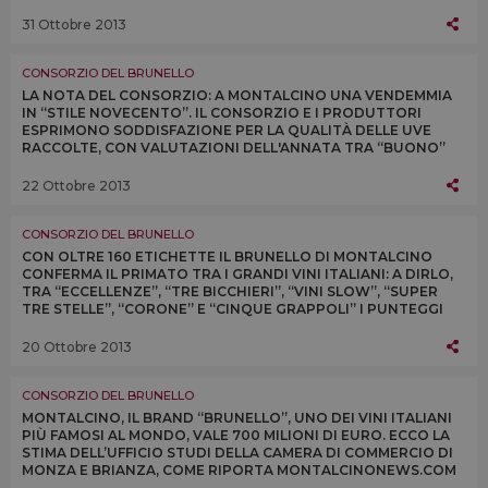
SONO BRUNELLO (SU 17 ITALIANI)
31 Ottobre 2013
CONSORZIO DEL BRUNELLO
LA NOTA DEL CONSORZIO: A MONTALCINO UNA VENDEMMIA
IN “STILE NOVECENTO”. IL CONSORZIO E I PRODUTTORI
ESPRIMONO SODDISFAZIONE PER LA QUALITÀ DELLE UVE
RACCOLTE, CON VALUTAZIONI DELL'ANNATA TRA “BUONO”
ED “ECCELLENTE” E QUANTITÀ IN AUMENTO DEL 10%
22 Ottobre 2013
CONSORZIO DEL BRUNELLO
CON OLTRE 160 ETICHETTE IL BRUNELLO DI MONTALCINO
CONFERMA IL PRIMATO TRA I GRANDI VINI ITALIANI: A DIRLO,
TRA “ECCELLENZE”, “TRE BICCHIERI”, “VINI SLOW”, “SUPER
TRE STELLE”, “CORONE” E “CINQUE GRAPPOLI” I PUNTEGGI
DELLE PRINCIPALI GUIDE ITALIANE
20 Ottobre 2013
CONSORZIO DEL BRUNELLO
MONTALCINO, IL BRAND “BRUNELLO”, UNO DEI VINI ITALIANI
PIÙ FAMOSI AL MONDO, VALE 700 MILIONI DI EURO. ECCO LA
STIMA DELL’UFFICIO STUDI DELLA CAMERA DI COMMERCIO DI
MONZA E BRIANZA, COME RIPORTA MONTALCINONEWS.COM