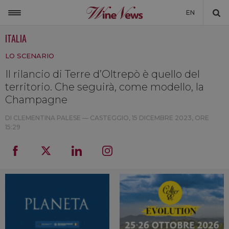
EN
ITALIA
ITALIA
LO SCENARIO
MONDO
Il rilancio di Terre d’Oltrepò è quello del
NON SOLO VINO
territorio. Che seguirà, come modello, la
NEWSLETTER
Champagne
LA CANTINA DI WINENEWS
DI CLEMENTINA PALESE — CASTEGGIO,
15 DICEMBRE 2023, ORE
15:29
DICONO DI NOI
WINENEWS TV