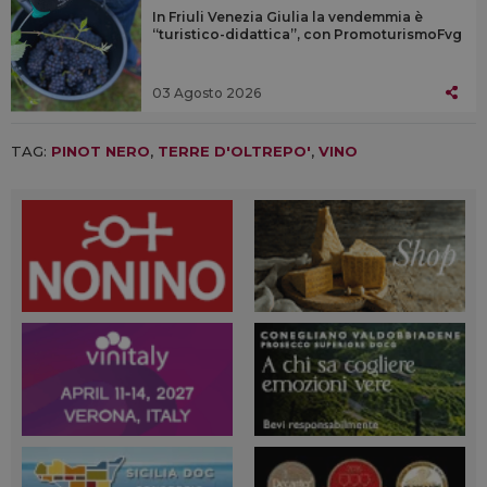
In Friuli Venezia Giulia la vendemmia è
“turistico-didattica”, con PromoturismoFvg
03 Agosto 2026
TAG:
PINOT NERO
,
TERRE D'OLTREPO'
,
VINO