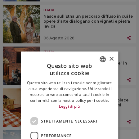
ITALIA
Nasce sull’Etna un percorso diffuso in cui le
opere d’arte dialogano con vigneti e pietra
lavica
06 Agosto 2026
ITALIA
×
Da “Calici Valtellina” a Sondrio alle
“Chigiana Chianti Classico Experience” in
Questo sito web
cantina
utilizza cookie
ITALIAN
06 Agosto 2026
Questo sito web utilizza i cookie per migliorare
ENGLISH
la tua esperienza di navigazione. Utilizzando il
ITALIA
nostro sito web acconsenti a tutti i cookie in
“Mi piace far canzoni e bere vino, mi piace
conformità con la nostra policy per i cookie.
far casino”: addio a Francesco Guccini
Leggi di più
STRETTAMENTE NECESSARI
06 Agosto 2026
PERFORMANCE
ITALIA