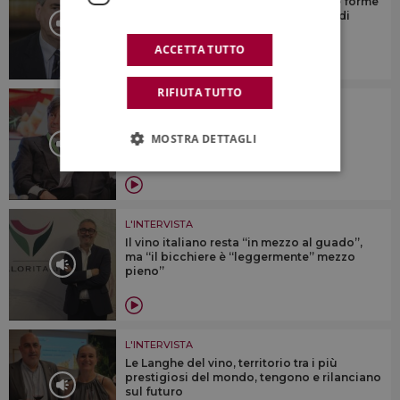
“Il turismo del vino e del cibo sono le forme
di turismo che hanno più potenziale di
crescita”
ACCETTA TUTTO
RIFIUTA TUTTO
L'INTERVISTA
“I numeri del vino italiano non sono
incoraggianti: dobbiamo fare più
MOSTRA DETTAGLI
promozione nel mondo”
L'INTERVISTA
Il vino italiano resta “in mezzo al guado”,
ma “il bicchiere è “leggermente” mezzo
pieno”
L'INTERVISTA
Le Langhe del vino, territorio tra i più
prestigiosi del mondo, tengono e rilanciano
sul futuro