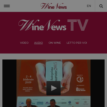
EN
VIDEO
AUDIO
ON WINE
LETTO PER VOI