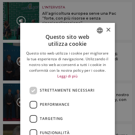
L'INTERVISTA
All’agricoltura europea serve una Pac
“forte, con più risorse e senza
rinazionalizzazione”
×
2:52
Questo sito web
utilizza cookie
ITALIAN
L'INTERVISTA
Questo sito web utilizza i cookie per migliorare
Il Parmigiano Reggiano è “un pezzo di
ENGLISH
la tua esperienza di navigazione. Utilizzando il
Emilia, ed è molto di più di un pezzo di
formaggio”
nostro sito web acconsenti a tutti i cookie in
conformità con la nostra policy per i cookie.
Leggi di più
L'INTERVISTA
STRETTAMENTE NECESSARI
“Dobbiamo continuare a fare bene al nostro
mestiere, e a fare bene al made in Italy, con
PERFORMANCE
il vino”
TARGETING
L'INTERVISTA
FUNZIONALITÀ