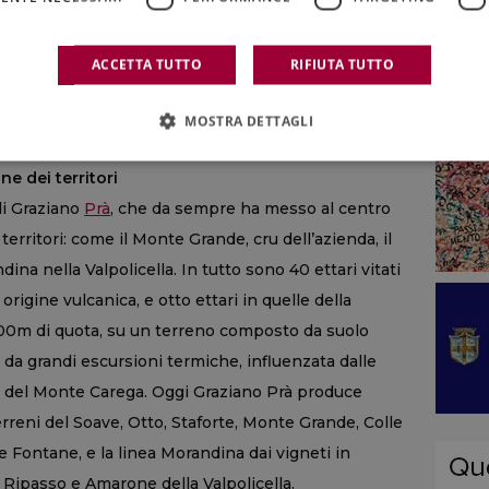
tale e agli sbalzi di temperature tra un mezzo e
ACCETTA TUTTO
RIFIUTA TUTTO
MOSTRA DETTAGLI
 somma delle scelte di Graziano Prà, che da sempre
ne dei territori
di Graziano
Prà
, che da sempre ha messo al centro
territori: come il Monte Grande, cru dell’azienda, il
na nella Valpolicella. In tutto sono 40 ettari vitati
 origine vulcanica, e otto ettari in quelle della
a 500m di quota, su un terreno composto da suolo
o da grandi escursioni termiche, influenzata dalle
e del Monte Carega. Oggi Graziano Prà produce
rreni del Soave, Otto, Staforte, Monte Grande, Colle
 Fontane, e la linea Morandina dai vigneti in
a, Ripasso e Amarone della Valpolicella.