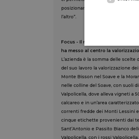
posizionamento verticale o orizzon
l’altro”.
Focus - Il ritratto: l’azienda è la
ha messo al centro la valorizzazio
L’azienda è la somma delle scelte 
del suo lavoro la valorizzazione dei 
Monte Bisson nel Soave e la Morandi
nelle colline del Soave, con suoli di
Valpolicella, dove alleva vigneti 
calcareo e in un’area caratterizzat
correnti fredde dei Monti Lessini 
cinque etichette provenienti dai te
Sant’Antonio e Passito Bianco delle
Valpolicella, con i rossi Valpolicell