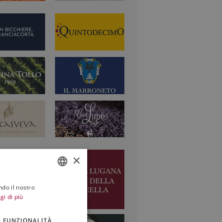
×
ndo il nostro
ITALIAN
gi di più
ENGLISH
FUNZIONALITÀ