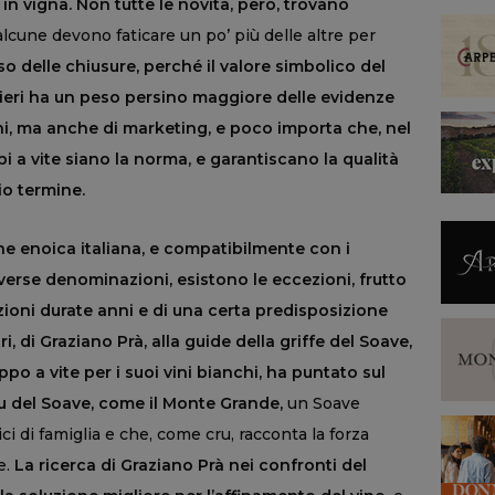
e in vigna. Non tutte le novità, però, trovano
lcune devono faticare un po’ più delle altre per
aso delle chiusure, perché il valore simbolico del
ieri ha un peso persino maggiore delle evidenze
ini, ma anche di marketing, e poco importa che, nel
 a vite siano la norma, e garantiscano la qualità
io termine.
ne enoica italiana, e compatibilmente con i
iverse denominazioni, esistono le eccezioni, frutto
zioni durate anni e di una certa predisposizione
ltri, di Graziano Prà, alla guide della griffe del Soave,
o a vite per i suoi vini bianchi, ha puntato sul
ru del Soave, come il Monte Grande,
un Soave
ci di famiglia e che, come cru, racconta la forza
e.
La ricerca di Graziano Prà nei confronti del