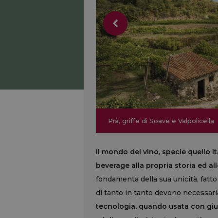
Prà, griffe di Soave e Valpolicella
Prà, griffe di Soave e Valpolicella
Il mondo del vino, specie quello it
beverage alla propria storia ed all
fondamenta della sua unicità, fat
di tanto in tanto devono necessari
tecnologia, quando usata con giud