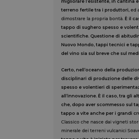
migliorare l’esistente, in cantina 
terreno fertile tra i produttori,
ed a
dimostrare la propria bontà.
È il c
tappo di sughero spesso e volent
scientifiche. Questione di abitud
Nuovo Mondo, tappi tecnici e tappi
del vino sia sul breve che sul med
Certo, nell’oceano della produzio
disciplinari di produzione delle d
spesso e volentieri di sperimenta
all’innovazione. È il caso, tra gli a
che, dopo aver scommesso sul tapp
tappo a vite anche per i grandi c
Classico che nasce dai vigneti stori
minerale dei terreni vulcanici Soav