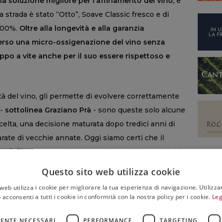
 la soluzione migliore per l’affinamento del vino,
e
 strada è stato “Otto”, Soave Classic fresco e di
 100%.
Oltre alla longevità e alla garanzia
raverso una micro-ossigenazione del vino senza
tappo a vite anche per il suo essere rispettoso e
ità del vino, gli permette di evolvere correttamente
 -
sottolinea Graziano Prà
- sono queste solo alcune
celta, una decisione maturata dopo tredici anni di
ate di vecchie annate. Oggi siamo certi che il
per l’affinamento e la conservazione dei nostri vini, la
rio di produrre vini buoni nel tempo, senza difetti ed
Questo sito web utilizza cookie
 Soave con il tappo a vite -
aggiunge Graziano Prà
-
web utilizza i cookie per migliorare la tua esperienza di navigazione. Utilizza
ere certi di acquistare un vino che dipende
 acconsenti a tutti i cookie in conformità con la nostra policy per i cookie.
Leg
, lavorando molto con i mercati esteri, il tappo a vite
ENTE NECESSARI
PERFORMANCE
TARGETING
trasporto, evitando tutti i problemi legati al