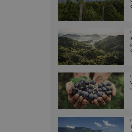
I
I
I