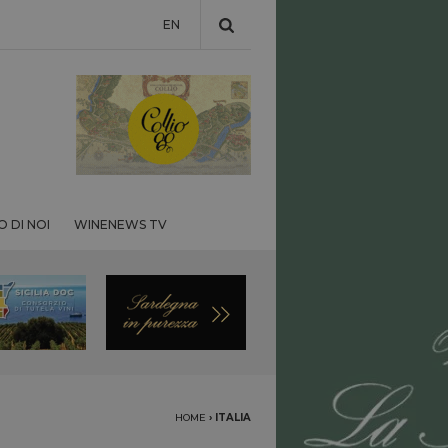
EN
 DI NOI
WINENEWS TV
HOME
›
ITALIA