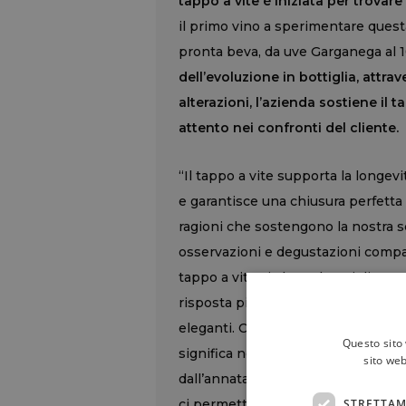
tappo a vite è iniziata per trovare
il primo vino a sperimentare questa
pronta beva, da uve Garganega al
dell’evoluzione in bottiglia, att
alterazioni, l’azienda sostiene il 
attento nei confronti del cliente.
“Il tappo a vite supporta la longev
e garantisce una chiusura perfetta
ragioni che sostengono la nostra s
osservazioni e degustazioni compar
tappo a vite sia la scelta migliore 
risposta più forte al nostro deside
eleganti. Comprare una bottiglia di
Questo sito 
significa non correre rischi ed ess
sito web
dall’annata, e mai dal tappo. Inoltre
STRETTAM
ci permette di reggere lo stress da 