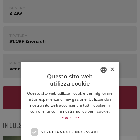
NUMERO:
4.486
TIRATURA:
31.289 Enonauti
PERIODO:
×
Venerdì 29 Maggio 2026
Questo sito web
utilizza cookie
ITALIAN
Questo sito web utilizza i cookie per migliorare
ENGLISH
VEDI LA NEWSLETTER
la tua esperienza di navigazione. Utilizzando il
nostro sito web acconsenti a tutti i cookie in
conformità con la nostra policy per i cookie.
Leggi di più
IN QUESTO NUMERO
STRETTAMENTE NECESSARI