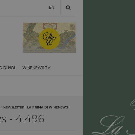
EN
 DI NOI
WINENEWS TV
E
›
NEWSLETTER
›
LA PRIMA DI WINENEWS
 - 4.496