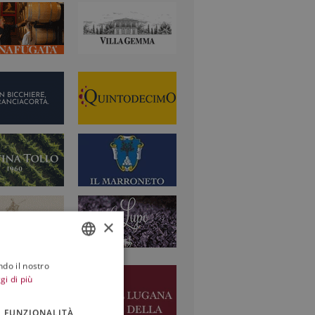
×
ndo il nostro
ITALIAN
gi di più
ENGLISH
FUNZIONALITÀ