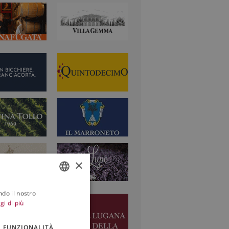
×
ndo il nostro
ITALIAN
gi di più
ENGLISH
FUNZIONALITÀ