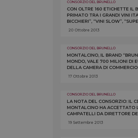
CONSORZIO DEL BRUNELLO
CON OLTRE 160 ETICHETTE IL
PRIMATO TRA I GRANDI VINI ITA
BICCHIERI”, “VINI SLOW”, “SU
GRAPPOLI” I PUNTEGGI DELLE P
20 Ottobre 2013
CONSORZIO DEL BRUNELLO
MONTALCINO, IL BRAND “BRUNEL
MONDO, VALE 700 MILIONI DI E
DELLA CAMERA DI COMMERCIO 
MONTALCINONEWS.COM
17 Ottobre 2013
CONSORZIO DEL BRUNELLO
LA NOTA DEL CONSORZIO: IL 
MONTALCINO HA ACCETTATO LA
CAMPATELLI DA DIRETTORE DE
GIUNTE DOPO UN CONFRONTO 
19 Settembre 2013