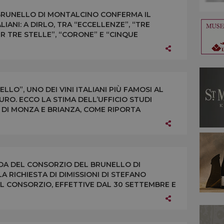
 BRUNELLO DI MONTALCINO CONFERMA IL
LIANI: A DIRLO, TRA “ECCELLENZE”, “TRE
PER TRE STELLE”, “CORONE” E “CINQUE
RINCIPALI GUIDE ITALIANE
LO”, UNO DEI VINI ITALIANI PIÙ FAMOSI AL
URO. ECCO LA STIMA DELL’UFFICIO STUDI
DI MONZA E BRIANZA, COME RIPORTA
CDA DEL CONSORZIO DEL BRUNELLO DI
 RICHIESTA DI DIMISSIONI DI STEFANO
L CONSORZIO, EFFETTIVE DAL 30 SETTEMBRE E
AVVIATO NELLE SCORSE SETTIMANE