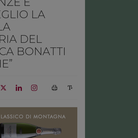
NZE E
EGLIO LA
LA
RIA DEL
ECA BONATTI
E”