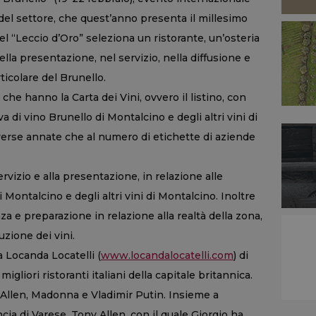
i del settore, che quest’anno presenta il millesimo
 “Leccio d’Oro” seleziona un ristorante, un’osteria
lla presentazione, nel servizio, nella diffusione e
rticolare del Brunello.
che hanno la Carta dei Vini, ovvero il listino, con
i vino Brunello di Montalcino e degli altri vini di
iverse annate che al numero di etichette di aziende
vizio e alla presentazione, in relazione alle
Montalcino e degli altri vini di Montalcino. Inoltre
nza e preparazione in relazione alla realtà della zona,
uzione dei vini.
la Locanda Locatelli (
www.locandalocatelli.com
) di
migliori ristoranti italiani della capitale britannica.
y Allen, Madonna e Vladimir Putin. Insieme a
ncia di Varese, Tony Allen, con il quale Giorgio ha