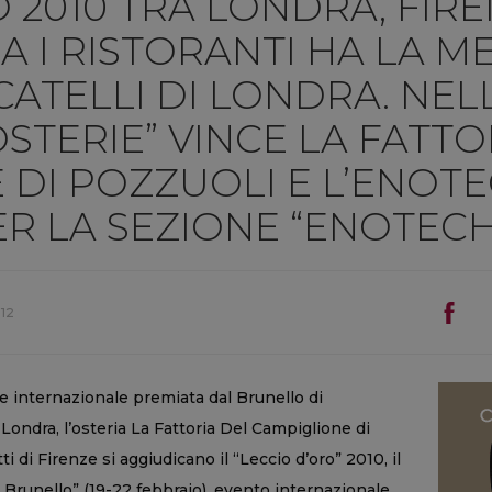
 2010 TRA LONDRA, FIRE
A I RISTORANTI HA LA M
ATELLI DI LONDRA. NEL
STERIE” VINCE LA FATTO
 DI POZZUOLI E L’ENOT
ER LA SEZIONE “ENOTECH
12
 e internazionale premiata dal Brunello di
 Londra, l’osteria La Fattoria Del Campiglione di
i di Firenze si aggiudicano il “Leccio d’oro” 2010, il
runello” (19-22 febbraio), evento internazionale