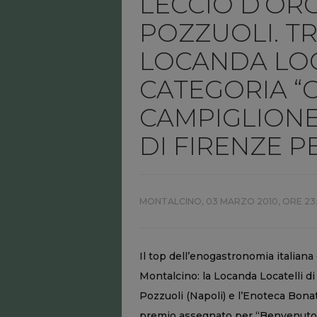
LECCIO D’ORO
POZZUOLI. TR
LOCANDA LOC
CATEGORIA “O
CAMPIGLIONE
DI FIRENZE P
MONTALCINO,
03 MARZO 2010, ORE 23:
Il top dell’enogastronomia italiana
Montalcino: la Locanda Locatelli di
Pozzuoli (Napoli) e l’Enoteca Bonatt
premio assegnato per “Benvenuto B