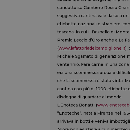
condotto su Gambero Rosso Channel 
suggestiva cantina vale da sola un 
etichette nazionali e straniere, co
toscana, in cui il Brunello di Monta
Premio Leccio d’Oro anche a La Fa
(
www.lafattoriadelcampiglione.it
),
Michele Sgamato di generazione ma
ventennio. Fare carne in una zona 
era una scommessa ardua e difficile
che la scommessa è stata vinta. Mo
cantina con più di 1000 etichette d
disdegna di guardare al mondo.
L’Enoteca Bonatti (
www.enotecabon
“Enoteche”, nata a Firenze nel 1934
arrivava in botti e veniva imbottigl
Allora non esisteva alcun marchio o