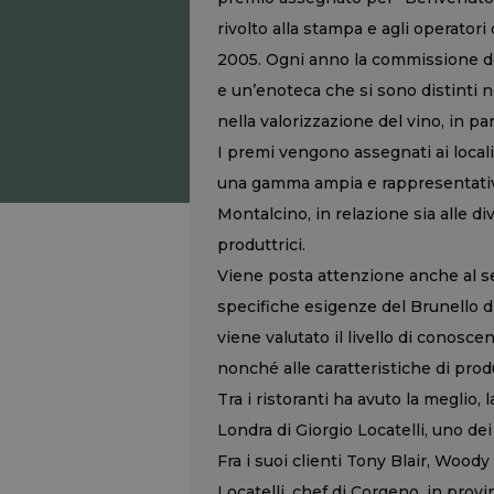
rivolto alla stampa e agli operator
2005. Ogni anno la commissione del
e un’enoteca che si sono distinti ne
nella valorizzazione del vino, in pa
I premi vengono assegnati ai locali 
una gamma ampia e rappresentativa d
Montalcino, in relazione sia alle d
produttrici.
Viene posta attenzione anche al ser
specifiche esigenze del Brunello di 
viene valutato il livello di conosce
nonché alle caratteristiche di prod
Tra i ristoranti ha avuto la meglio, 
Londra di Giorgio Locatelli, uno dei 
Fra i suoi clienti Tony Blair, Wood
Locatelli, chef di Corgeno, in provi