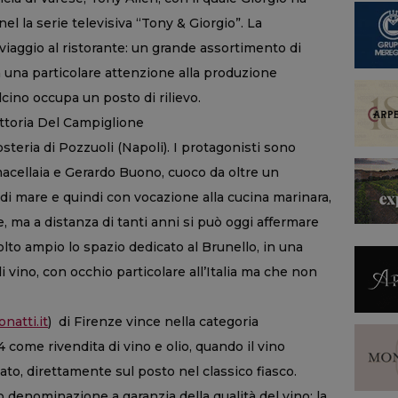
la serie televisiva “Tony & Giorgio”. La
viaggio al ristorante: un grande assortimento di
n una particolare attenzione alla produzione
lcino occupa un posto di rilievo.
ttoria Del Campiglione
 osteria di Pozzuoli (Napoli). I protagonisti sono
cellaia e Gerardo Buono, cuoco da oltre un
di mare e quindi con vocazione alla cucina marinara,
, ma a distanza di tanti anni si può oggi affermare
lto ampio lo spazio dedicato al Brunello, in una
i vino, con occhio particolare all’Italia ma che non
atti.it
) di Firenze vince nella categoria
 come rivendita di vino e olio, quando il vino
iato, direttamente sul posto nel classico fiasco.
 denominazione a garanzia della qualità del vino: la