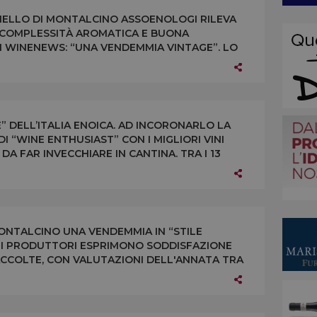
UNELLO DI MONTALCINO ASSOENOLOGI RILEVA
A COMPLESSITÀ AROMATICA E BUONA
DI WINENEWS: “UNA VENDEMMIA VINTAGE”. LO
A MONTALCINONEWS.COM
” DELL’ITALIA ENOICA. AD INCORONARLO LA
I “WINE ENTHUSIAST” CON I MIGLIORI VINI
DA FAR INVECCHIARE IN CANTINA. TRA I 13
 17 ITALIANI)
ONTALCINO UNA VENDEMMIA IN “STILE
 I PRODUTTORI ESPRIMONO SODDISFAZIONE
ACCOLTE, CON VALUTAZIONI DELL'ANNATA TRA
QUANTITÀ IN AUMENTO DEL 10%