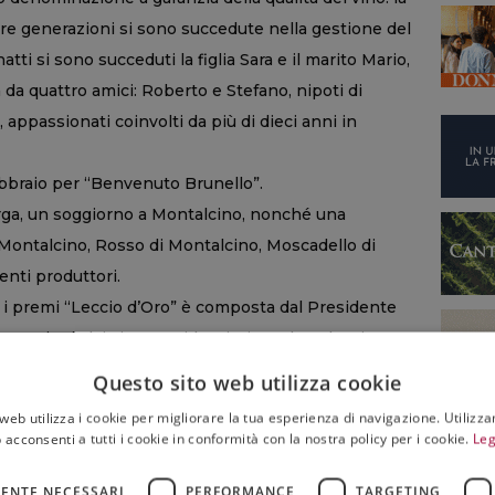
 Tre generazioni si sono succedute nella gestione del
ti si sono succeduti la figlia Sara e il marito Mario,
da quattro amici: Roberto e Stefano, nipoti di
 appassionati coinvolti da più di dieci anni in
ebbraio per “Benvenuto Brunello”.
rga, un soggiorno a Montalcino, nonché una
di Montalcino, Rosso di Montalcino, Moscadello di
enti produttori.
i premi “Leccio d’Oro” è composta dal Presidente
 Cencioni, dai vice presidenti Riccardo Talenti,
 dalla giornalista enogastronomica Paola Mura,
Questo sito web utilizza cookie
, dal presidente nazionale Ais Terenzio Medri e
web utilizza i cookie per migliorare la tua esperienza di navigazione. Utilizza
ibri sul cibo per il mercato Usa Faith Willinger.
 acconsenti a tutti i cookie in conformità con la nostra policy per i cookie.
Leg
ENTE NECESSARI
PERFORMANCE
TARGETING