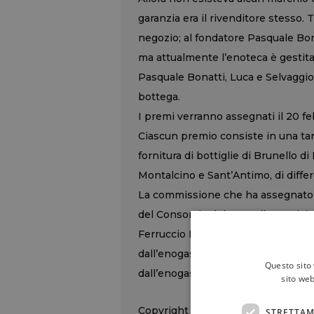
garanzia era il rivenditore stesso.
negozio; al fondatore Pasquale Bonat
ma attualmente l’enoteca è gestita 
Pasquale Bonatti, Luca e Selvaggio,
bottega.
I premi verranno assegnati il 20 f
Ciascun premio consiste in una ta
fornitura di bottiglie di Brunello 
Montalcino e Sant’Antimo, di differ
La commissione che ha assegnato 
del Consorzio del Brunello Patrizio
Ferruccio Ricci e Marco Cortonesi,
dall’enogastronomo Folco Portinari
Questo sito 
dall’enogastronoma e scrittrice di l
sito web
Copyright © 2000/2026
STRETTAM