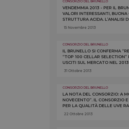
CONSORZIO DEL BRUNELLO
VENDEMMIA 2013 - PER IL BR
VALORI INTERESSANTI, BUON
STRUTTURA ACIDA. L’ANALISI 
CONFERMANO I PRODUTTORI 
15 Novembre 2013
CONSORZIO DEL BRUNELLO
IL BRUNELLO SI CONFERMA “RE
“TOP 100 CELLAR SELECTION” D
USCITI SUL MERCATO NEL 2013 
TOSCANI 4 SONO BRUNELLO (SU
31 Ottobre 2013
CONSORZIO DEL BRUNELLO
LA NOTA DEL CONSORZIO: A M
NOVECENTO”. IL CONSORZIO E
PER LA QUALITÀ DELLE UVE R
“BUONO” ED “ECCELLENTE” E 
22 Ottobre 2013