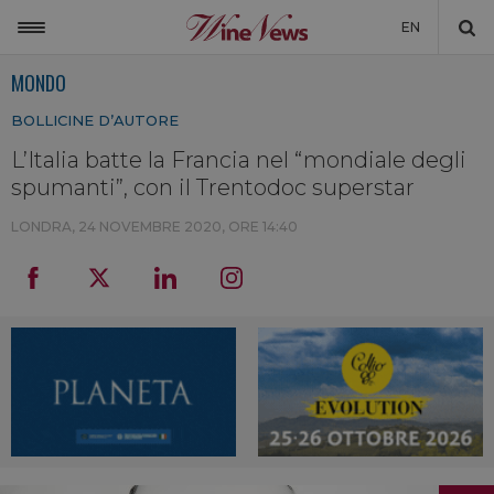
EN
MONDO
ITALIA
BOLLICINE D’AUTORE
MONDO
L’Italia batte la Francia nel “mondiale degli
NON SOLO VINO
spumanti”, con il Trentodoc superstar
NEWSLETTER
LONDRA,
24 NOVEMBRE 2020, ORE 14:40
LA CANTINA DI WINENEWS
DICONO DI NOI
WINENEWS TV