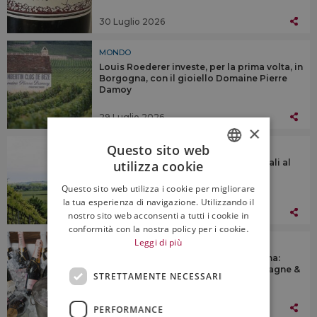
30 Luglio 2026
MONDO
Louis Roederer investe, per la prima volta, in
Borgogna, con il gioiello Domaine Pierre
Damoy
29 Luglio 2026
×
Questo sito web
MONDO
La prima denominazione di vini naturali al
utilizza cookie
ITALIAN
mondo? Potrebbe arrivare dal Galles
Questo sito web utilizza i cookie per migliorare
ENGLISH
la tua esperienza di navigazione. Utilizzando il
28 Luglio 2026
nostro sito web acconsenti a tutti i cookie in
conformità con la nostra policy per i cookie.
Leggi di più
MONDO
Buoni segnali per il vino di alta gamma:
torna a crescere la divisione “Champagne &
STRETTAMENTE NECESSARI
Wines” di Lvmh
27 Luglio 2026
PERFORMANCE