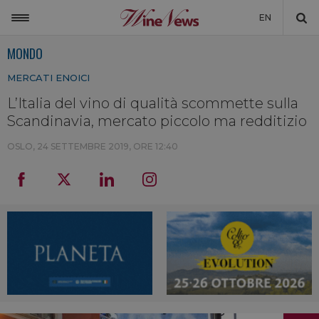
EN
MONDO
ITALIA
MERCATI ENOICI
MONDO
L’Italia del vino di qualità scommette sulla
NON SOLO VINO
Scandinavia, mercato piccolo ma redditizio
NEWSLETTER
OSLO,
24 SETTEMBRE 2019, ORE 12:40
LA CANTINA DI WINENEWS
DICONO DI NOI
WINENEWS TV