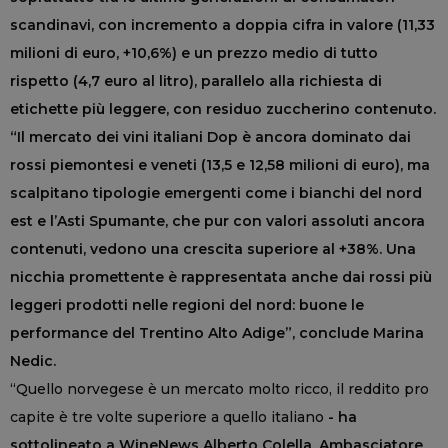
scandinavi, con incremento a doppia cifra in valore (11,33
milioni di euro, +10,6%) e un prezzo medio di tutto
rispetto (4,7 euro al litro), parallelo alla richiesta di
etichette più leggere, con residuo zuccherino contenuto.
“Il mercato dei vini italiani Dop è ancora dominato dai
rossi piemontesi e veneti (13,5 e 12,58 milioni di euro), ma
scalpitano tipologie emergenti come i bianchi del nord
est e l’Asti Spumante, che pur con valori assoluti ancora
contenuti, vedono una crescita superiore al +38%. Una
nicchia promettente è rappresentata anche dai rossi più
leggeri prodotti nelle regioni del nord: buone le
performance del Trentino Alto Adige”, conclude Marina
Nedic.
“Quello norvegese è un mercato molto ricco, il reddito pro
capite è tre volte superiore a quello italiano
- ha
sottolineato a WineNews Alberto Colella, Ambasciatore