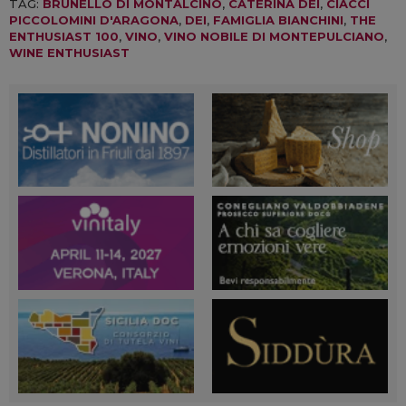
TAG:
BRUNELLO DI MONTALCINO
,
CATERINA DEI
,
CIACCI
PICCOLOMINI D'ARAGONA
,
DEI
,
FAMIGLIA BIANCHINI
,
THE
ENTHUSIAST 100
,
VINO
,
VINO NOBILE DI MONTEPULCIANO
,
WINE ENTHUSIAST