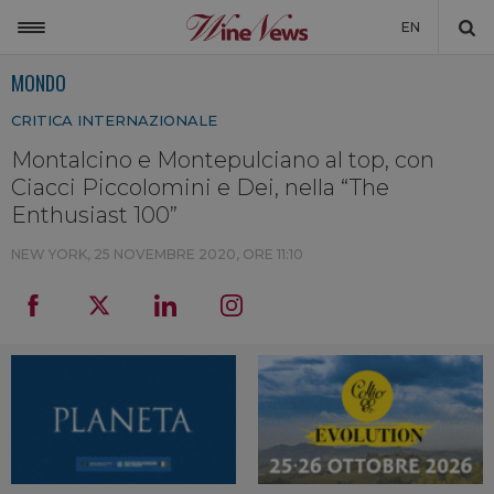
EN
MONDO
ITALIA
CRITICA INTERNAZIONALE
MONDO
Montalcino e Montepulciano al top, con
NON SOLO VINO
Ciacci Piccolomini e Dei, nella “The
NEWSLETTER
Enthusiast 100”
LA CANTINA DI WINENEWS
NEW YORK,
25 NOVEMBRE 2020, ORE 11:10
DICONO DI NOI
WINENEWS TV