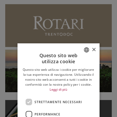
×
Questo sito web
utilizza cookie
ITALIAN
Questo sito web utilizza i cookie per migliorare
ENGLISH
la tua esperienza di navigazione. Utilizzando il
nostro sito web acconsenti a tutti i cookie in
conformità con la nostra policy per i cookie.
Leggi di più
STRETTAMENTE NECESSARI
PERFORMANCE