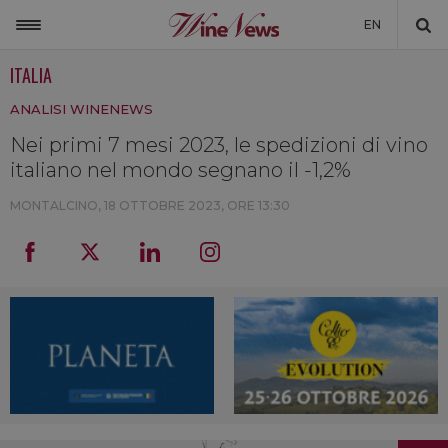
EN
ITALIA
ITALIA
ANALISI WINENEWS
MONDO
Nei primi 7 mesi 2023, le spedizioni di vino
NON SOLO VINO
italiano nel mondo segnano il -1,2%
NEWSLETTER
MONTALCINO,
18 OTTOBRE 2023, ORE 13:30
LA CANTINA DI WINENEWS
DICONO DI NOI
WINENEWS TV