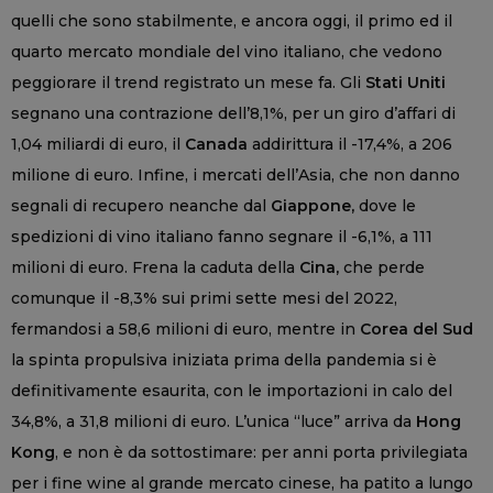
quelli che sono stabilmente, e ancora oggi, il primo ed il
quarto mercato mondiale del vino italiano, che vedono
peggiorare il trend registrato un mese fa. Gli
Stati Uniti
segnano una contrazione dell’8,1%, per un giro d’affari di
1,04 miliardi di euro, il
Canada
addirittura il -17,4%, a 206
milione di euro. Infine, i mercati dell’Asia, che non danno
segnali di recupero neanche dal
Giappone,
dove le
spedizioni di vino italiano fanno segnare il -6,1%, a 111
milioni di euro. Frena la caduta della
Cina,
che perde
comunque il -8,3% sui primi sette mesi del 2022,
fermandosi a 58,6 milioni di euro, mentre in
Corea del Sud
la spinta propulsiva iniziata prima della pandemia si è
definitivamente esaurita, con le importazioni in calo del
34,8%, a 31,8 milioni di euro. L’unica “luce” arriva da
Hong
Kong
, e non è da sottostimare: per anni porta privilegiata
per i fine wine al grande mercato cinese, ha patito a lungo