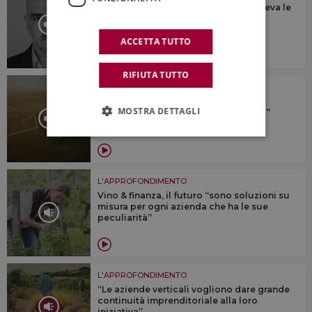
“Ascoltava tutti, parlava a tutti, e vedeva le
cose proiettate nel futuro, prima di
realizzarle”
ACCETTA TUTTO
RIFIUTA TUTTO
L'APPROFONDIMENTO
Il valore di essere B-Corp e delle
MOSTRA DETTAGLI
certificazioni di sostenibilità: il “caso”
Avignonesi
L'APPROFONDIMENTO
Vino & finanza, il futuro “sono soluzioni su
misura per ogni azienda che ha le sue
peculiarità”
L'APPROFONDIMENTO
“Le aziende verticali vogliono dare grande
continuità imprenditoriale alla loro
iniziativa”