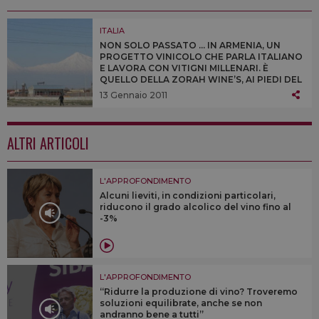
ITALIA
NON SOLO PASSATO ... IN ARMENIA, UN
PROGETTO VINICOLO CHE PARLA ITALIANO
E LAVORA CON VITIGNI MILLENARI. È
QUELLO DELLA ZORAH WINE’S, AI PIEDI DEL
MONTE ARARAT. A WINENEWS LO
13 Gennaio 2011
RACCONTA L’AGRONOMO STEFANO
BARTOLOMEI
ALTRI ARTICOLI
L'APPROFONDIMENTO
Alcuni lieviti, in condizioni particolari,
riducono il grado alcolico del vino fino al
-3%
L'APPROFONDIMENTO
“Ridurre la produzione di vino? Troveremo
soluzioni equilibrate, anche se non
andranno bene a tutti”