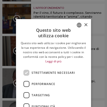
L'APPROFONDIMENTO
Per il vino, il futuro è complesso. Serviranno
identità territoriale e “anima”, citando
Veronelli
×
Questo sito web
utilizza cookie
ITALIAN
L'APPROFONDIMENTO
Questo sito web utilizza i cookie per migliorare
“Dovremmo cercare di riunire le
ENGLISH
la tua esperienza di navigazione. Utilizzando il
denominazioni sotto un numero minore di
nostro sito web acconsenti a tutti i cookie in
consorzi di tutela”
conformità con la nostra policy per i cookie.
Leggi di più
STRETTAMENTE NECESSARI
L'APPROFONDIMENTO
“Ridurre la produzione? No a
generalizzazioni su taglio rese o estirpi,
PERFORMANCE
ogni territorio è diverso”
TARGETING
L'APPROFONDIMENTO
FUNZIONALITÀ