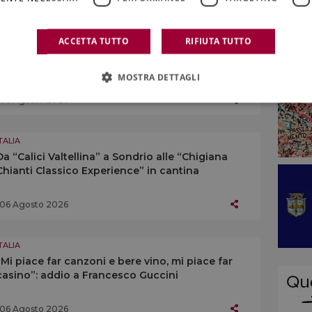
TALIA
ACCETTA TUTTO
RIFIUTA TUTTO
Nasce sull’Etna un percorso diffuso in cui le
opere d’arte dialogano con vigneti e pietra
MOSTRA DETTAGLI
lavica
06 Agosto 2026
TALIA
Da “Calici Valtellina” a Sondrio alle “Chigiana
Chianti Classico Experience” in cantina
06 Agosto 2026
TALIA
“Mi piace far canzoni e bere vino, mi piace far
casino”: addio a Francesco Guccini
06 Agosto 2026