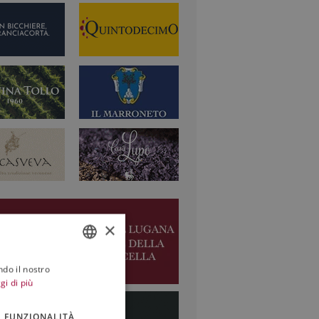
×
ndo il nostro
ITALIAN
gi di più
ENGLISH
FUNZIONALITÀ