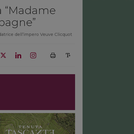
iva “Madame
mpagne”
datrice dell’impero Veuve Clicquot