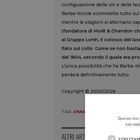
configurazione delle viti e delle t
Barbe-Nicole scommette tutto sul r
mentre le stagioni si alternano c
(fondatore di Moët & Chandon che
al Gruppo Lvmh, il colosso del luss
fiato sul collo. Come se non bast
del 1804, secondo il quale era pro
L’unica possibilità che ha Barbe-N
perderà definitivamente tutto.
Copyright © 2000/2026
TAG:
CHAMPAGNE
,
CINEMA
,
FILM
,
G
Questo sito 
sito web
ALTRI ARTICOLI
STRETTAM