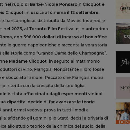
nel ruolo di Barbe-Nicole Ponsardin Clicquot e
s Clicquot, in uscita al cinema il 12 settembre
.
 franco-inglese, distribuito da Movies Inspired, e
 nel 2023, al Toronto Film Festival e, in anteprima
Roma, con 396.000 dollari di incasso al box office
nte le guerre napoleoniche e racconta la vera storia
a alla storia come “Grande Dama dello Champagne”.
venne Madame Clicquot
, in seguito al matrimonio
roduttori di vino, François. Nonostante il loro fosse
e è sbocciato l’amore. Peccato che François muoia
 intenta con la crescita della loro figlia,
e è stata affascinata dagli esperimenti vinicoli
ua dipartita, decide di far avanzare le teorie
7 anni, ormai vedova, prova in tutti i modi a
ia, sfidando gli uomini e lo Stato, decisi a privarla di
dica allo studio teorico della chimica del suolo, della