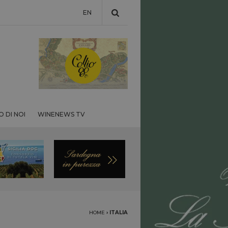
EN
 DI NOI
WINENEWS TV
HOME
›
ITALIA