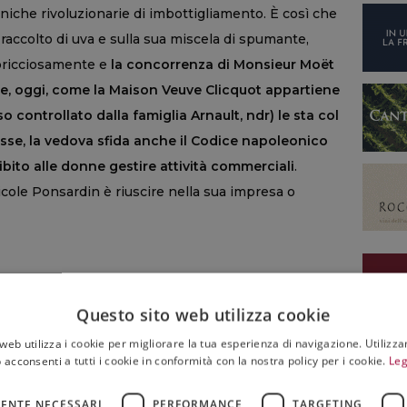
ecniche rivoluzionarie di imbottigliamento. È così che
accolto di uva e sulla sua miscela di spumante,
apricciosamente e
la concorrenza di Monsieur Moët
, oggi, come la Maison Veuve Clicquot appartiene
o controllato dalla famiglia Arnault, ndr) le sta col
asse, la vedova sfida anche il Codice napoleonico
ibito alle donne gestire attività commerciali
.
icole Ponsardin è riuscire nella sua impresa o
Questo sito web utilizza cookie
RUPPO LVMH
,
MADAME CLICQUOT
,
VEUVE CLIQUOT
web utilizza i cookie per migliorare la tua esperienza di navigazione. Utilizza
 acconsenti a tutti i cookie in conformità con la nostra policy per i cookie.
Leg
ENTE NECESSARI
PERFORMANCE
TARGETING