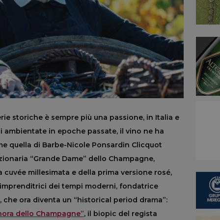
erie storiche è sempre più una passione, in Italia e
ti ambientate in epoche passate, il vino ne ha
e quella di Barbe-Nicole Ponsardin Clicquot
oluzionaria “Grande Dame” dello Champagne,
a cuvée millesimata e della prima versione rosé,
mprenditrici dei tempi moderni, fondatrice
, che ora diventa un “historical period drama”:
gnora dello Champagne”
, il biopic del regista