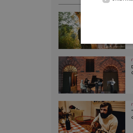
I
I
I