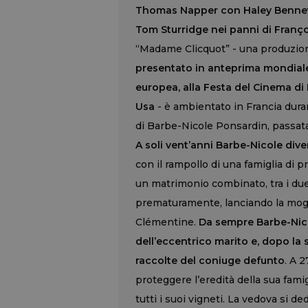
Thomas Napper con Haley Bennett 
Tom Sturridge nei panni di Françoi
“Madame Clicquot” - una produzione
presentato in anteprima mondiale,
europea, alla Festa del Cinema di 
Usa
- è ambientato in Francia dura
di Barbe-Nicole Ponsardin, passat
A soli vent’anni Barbe-Nicole di
con il rampollo di una famiglia di p
un matrimonio combinato, tra i du
prematuramente, lanciando la moglie
Clémentine.
Da sempre Barbe-Nicol
dell’eccentrico marito e, dopo la s
raccolte del coniuge defunto
. A 2
proteggere l’eredità della sua famigl
tutti i suoi vigneti. La vedova si de