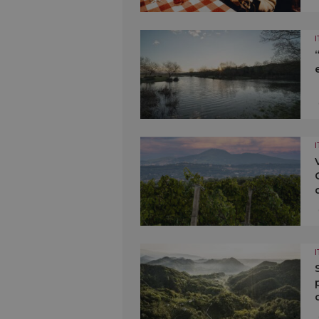
I
I
I