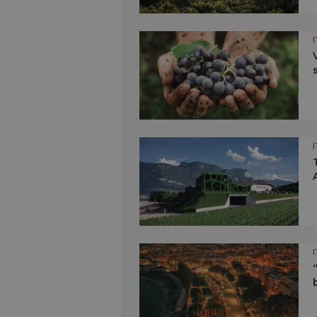
I
I
I