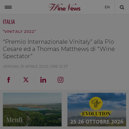
EN
ITALIA
ITALIA
“VINITALY 2022”
MONDO
“Premio Internazionale Vinitaly” alla Pio
NON SOLO VINO
Cesare ed a Thomas Matthews di “Wine
NEWSLETTER
Spectator”
LA CANTINA DI WINENEWS
VERONA,
10 APRILE 2022, ORE 12:37
DICONO DI NOI
WINENEWS TV