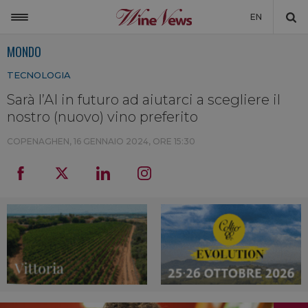
EN
MONDO
ITALIA
TECNOLOGIA
MONDO
Sarà l’AI in futuro ad aiutarci a scegliere il
NON SOLO VINO
nostro (nuovo) vino preferito
NEWSLETTER
COPENAGHEN,
16 GENNAIO 2024, ORE 15:30
LA CANTINA DI WINENEWS
DICONO DI NOI
WINENEWS TV