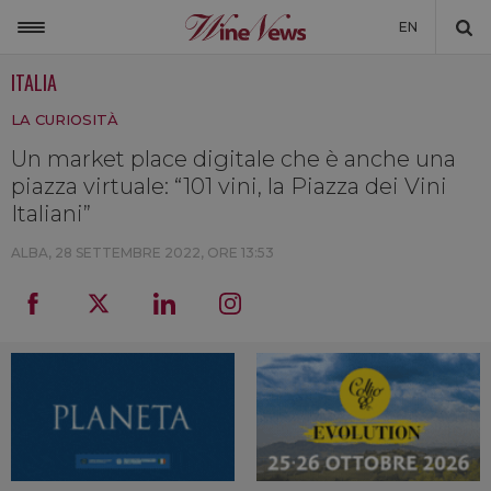
EN
ITALIA
ITALIA
LA CURIOSITÀ
MONDO
Un market place digitale che è anche una
NON SOLO VINO
piazza virtuale: “101 vini, la Piazza dei Vini
NEWSLETTER
Italiani”
LA CANTINA DI WINENEWS
ALBA,
28 SETTEMBRE 2022, ORE 13:53
DICONO DI NOI
WINENEWS TV