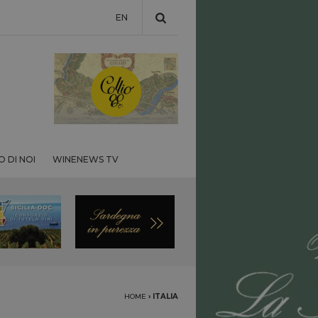
EN
 DI NOI
WINENEWS TV
HOME
›
ITALIA