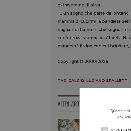
extravergine di oliva.
“È un sogno che parte da lontano: a
mamma di cucirmi la bandiera dell’It
migliaia di bambini che seguono la 
conferenza stampa da Ct della Nazio
mancherà il vino con cui brindare, 
Copyright © 2000/2026
TAG:
CALCIO
,
LUCIANO SPALLETTI
,
ALTRI ARTICOLI
Questo sito 
sito web
I
STRETTAM