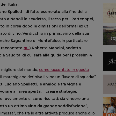
ell’Italia.
no Spalletti, di fatto esonerato alla fine della
to a Napoli lo scudetto, il terzo per i Partenopei,
to in corsa dopo le dimissioni dell’ormai ex Ct
o di vino, Verdicchio in primis, vino della sua
 anche Sagrantino di Montefalco, in particolare
o raccontato
qui
) Roberto Mancini, sedotto
bia Saudita, di cui sarà alla guida per i prossimi 4
il migliore del mondo,
come raccontato in questa
 il marchigiano definiva il vino un “lavoro di squadra”,
t, Luciano Spalletti, le analogie tra vigna e
orare all’area aperta, il creare strategie,
oi ovviamente ci sono risultati: sia vincere una
otto un ottimo vino da grande soddisfazione”,
imessa”, che tra le altre attività produce anche olio