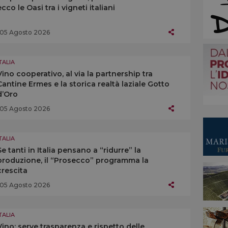
ecco le Oasi tra i vigneti italiani
05 Agosto 2026
TALIA
Vino cooperativo, al via la partnership tra
Cantine Ermes e la storica realtà laziale Gotto
d’Oro
05 Agosto 2026
TALIA
Se tanti in Italia pensano a “ridurre” la
produzione, il “Prosecco” programma la
crescita
05 Agosto 2026
TALIA
Vino: serve trasparenza e rispetto delle