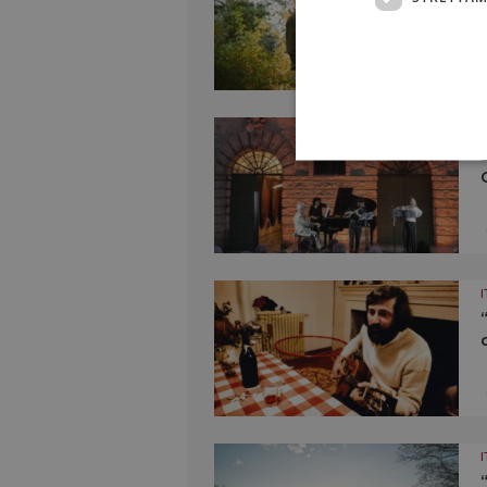
I
I
I