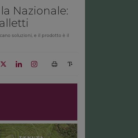
la Nazionale:
lletti
ano soluzioni, e il prodotto è il