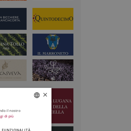
×
ndo il nostro
ITALIAN
gi di più
ENGLISH
FUNZIONALITÀ