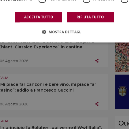
opere d’arte dialogano con vigneti e pietra
lavica
ACCETTA TUTTO
RIFIUTA TUTTO
06 Agosto 2026
MOSTRA DETTAGLI
TALIA
Da “Calici Valtellina” a Sondrio alle “Chigiana
Chianti Classico Experience” in cantina
06 Agosto 2026
TALIA
“Mi piace far canzoni e bere vino, mi piace far
casino”: addio a Francesco Guccini
06 Agosto 2026
TALIA
“In principio fu Bolgheri, poi venne il Wwf Italia”: