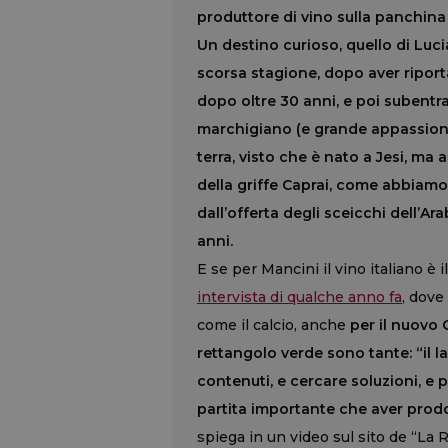
produttore di vino sulla panchina d
Un destino curioso, quello di Lucia
scorsa stagione, dopo aver riporta
dopo oltre 30 anni, e poi subentra
marchigiano (e grande appassionat
terra, visto che è nato a Jesi, ma
della griffe Caprai, come abbiam
dall’offerta degli sceicchi dell’Ara
anni.
E se per Mancini il vino italiano è 
intervista di qualche anno fa
, dove
come il calcio, anche
per il nuovo C
rettangolo verde sono tante: “il lav
contenuti, e cercare soluzioni, e p
partita importante che aver prod
spiega in un video sul sito de “La R