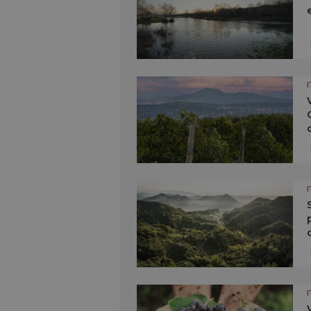
I
I
I