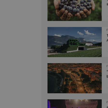
I
I
I