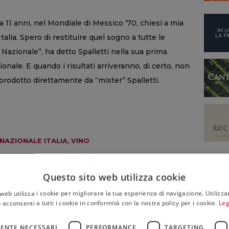
 11 anni, nel Mondiale di Messico ’70, chiesi a mia
alia. Spero di restituire quel sogno a tutte le
Nazionale”, ha detto Spalletti nella sua prima
nale. E quando i risultati arriveranno, di certo, non
prodotto direttamente da “mister” Spalletti.
NAZIONALE ITALIA
,
VINO
Questo sito web utilizza cookie
web utilizza i cookie per migliorare la tua esperienza di navigazione. Utilizza
 acconsenti a tutti i cookie in conformità con la nostra policy per i cookie.
Leg
TALIA
Nasce sull’Etna un percorso diffuso in cui le
ENTE NECESSARI
PERFORMANCE
TARGETING