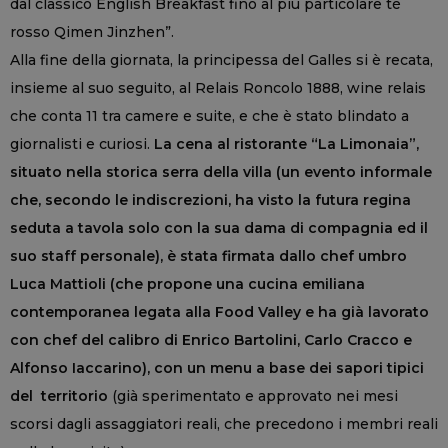
dal classico English Breakfast fino al più particolare tè
rosso Qimen Jinzhen”.
Alla fine della giornata, la principessa del Galles si è recata,
insieme al suo seguito, al Relais Roncolo 1888, wine relais
che conta 11 tra camere e suite, e che è stato blindato a
giornalisti e curiosi.
La cena al ristorante “La Limonaia”,
situato nella storica serra della villa (un evento informale
che, secondo le indiscrezioni, ha visto la futura regina
seduta a tavola solo con la sua dama di compagnia ed il
suo staff personale), è stata firmata dallo chef umbro
Luca Mattioli (che propone una cucina emiliana
contemporanea legata alla Food Valley e ha già lavorato
con chef del calibro di Enrico Bartolini, Carlo Cracco e
Alfonso Iaccarino), con un menu a base dei sapori tipici
del territorio
(già sperimentato e approvato nei mesi
scorsi dagli assaggiatori reali, che precedono i membri reali