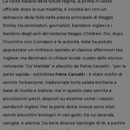
La visita italiana della futura regina, la prima in veste
ufficiale dopo la sua malattia, è iniziata ieri con un
abbraccio della folla nella piazza principale di Reggio
Emilia, tra ammiratori, giornalisti, bandiere inglesi e i
bambini degli asili del sistema Reggio Children. Poi, dopo
l’incontro con il sindaco e le autorità, Kate ha potuto
apprezzare un rinfresco ispirato al classico afternoon tea
inglese, ma declinato in chiave locale, curato dallo storico
ristorante “Ca’ Matilda” e allestito da Petra Carsetti : “per la
parte sapida - sottolinea
Petra Carsetti
- è stato scelto di
servire l’erbazzone, tradizionale torta salata emiliana a
base di ricotta e bietole, ma in questo caso servita a
piccolissimi pezzi, disposti su alzatine come i classici
sandwich inglesi. Per la parte dolce invece sono stati
serviti biscottini biologici in vari gusti, tra cui lavanda,
vaniglia e arancia. Da bere diverse tipologie di tè, a partire