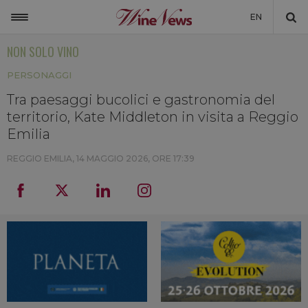
EN
NON SOLO VINO
ITALIA
PERSONAGGI
MONDO
Tra paesaggi bucolici e gastronomia del
NON SOLO VINO
territorio, Kate Middleton in visita a Reggio
NEWSLETTER
Emilia
LA CANTINA DI WINENEWS
REGGIO EMILIA,
14 MAGGIO 2026, ORE 17:39
DICONO DI NOI
WINENEWS TV