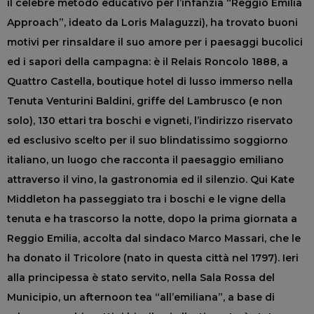
il celebre metodo educativo per l’infanzia “Reggio Emilia
Approach”, ideato da Loris Malaguzzi), ha trovato buoni
motivi per rinsaldare il suo amore per i paesaggi bucolici
ed i sapori della campagna: è il Relais Roncolo 1888, a
Quattro Castella, boutique hotel di lusso immerso nella
Tenuta Venturini Baldini, griffe del Lambrusco (e non
solo), 130 ettari tra boschi e vigneti, l’indirizzo riservato
ed esclusivo scelto per il suo blindatissimo soggiorno
italiano, un luogo che racconta il paesaggio emiliano
attraverso il vino, la gastronomia ed il silenzio. Qui Kate
Middleton ha passeggiato tra i boschi e le vigne della
tenuta e ha trascorso la notte, dopo la prima giornata a
Reggio Emilia, accolta dal sindaco Marco Massari, che le
ha donato il Tricolore (nato in questa città nel 1797). Ieri
alla principessa è stato servito, nella Sala Rossa del
Municipio, un afternoon tea “all’emiliana”, a base di