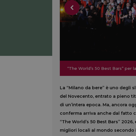
“The World’s 50 Best Bars” per la 
“The World’s 50 Best Bars” per la 
La “Milano da bere” è uno degli s
del Novecento, entrato a pieno tit
di un’intera epoca. Ma, ancora ogg
conferma arriva anche dal fatto ch
“The World’s 50 Best Bars” 2026, e
migliori locali al mondo secondo 