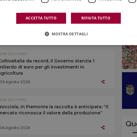
T BARS
,
THE WORLD 50 BEST RESTAURANTS
,
ACCETTA TUTTO
RIFIUTA TUTTO
MOSTRA DETTAGLI
NON SOLO VINO
ColtivaItalia da record, il Governo stanzia 1
miliardo di euro per gli investimenti in
agricoltura
06 Agosto 2026
NON SOLO VINO
Nocciola, in Piemonte la raccolta è anticipata: “il
mercato riconosca il valore della produzione”
06 Agosto 2026