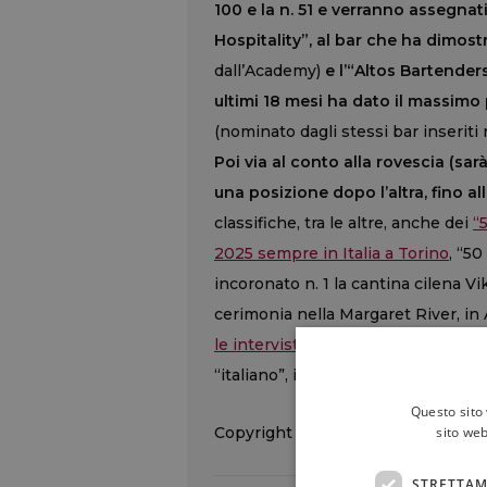
100 e la n. 51 e verranno assegnati
Hospitality”, al bar che ha dimos
dall’Academy)
e l’“Altos Bartender
ultimi 18 mesi ha dato il massimo 
(nominato dagli stessi bar inseriti
Poi via al conto alla rovescia (sa
una posizione dopo l’altra, fino alla
classifiche, tra le altre, anche dei
“
2025 sempre in Italia a Torino
, “5
incoronato n. 1 la cantina cilena 
cerimonia nella Margaret River, in 
le interviste ai protagonisti
). Nell
“italiano”, il Bar Leone, gestito 
Questo sito 
sito web
Copyright © 2000/2026
STRETTAM