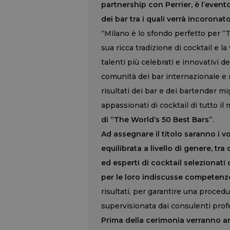
partnership con Perrier, è l’even
dei bar tra i quali verrà incoronato 
“Milano è lo sfondo perfetto per “
sua ricca tradizione di cocktail e la
talenti più celebrati e innovativi d
comunità dei bar internazionale e r
risultati dei bar e dei bartender mig
appassionati di cocktail di tutto i
di “The World’s 50 Best Bars”
.
Ad assegnare il titolo saranno i vo
equilibrata a livello di genere, tra
ed esperti di cocktail selezionati
per le loro indiscusse competenz
risultati, per garantire una procedu
supervisionata dai consulenti profe
Prima della cerimonia verranno annu