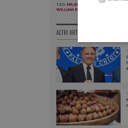
TAG:
MILANO
,
THE WORLD 50 BES
WILLIAM REED
ALTRI ARTICOLI