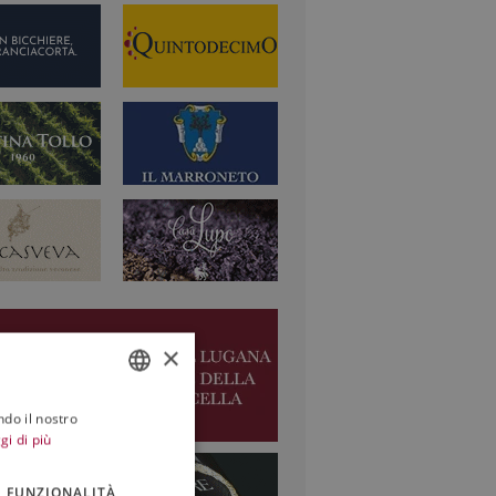
×
ndo il nostro
ITALIAN
gi di più
ENGLISH
FUNZIONALITÀ