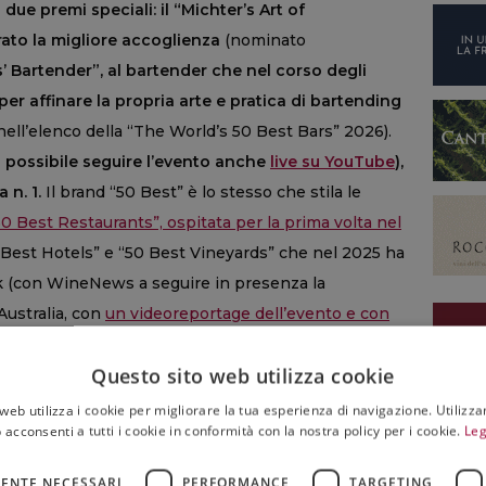
 due premi speciali: il “Michter’s Art of
trato la migliore accoglienza
(nominato
s’ Bartender”, al bartender che nel corso degli
per affinare la propria arte e pratica di bartending
 nell’elenco della “The World’s 50 Best Bars” 2026).
rà possibile seguire l’evento anche
live su YouTube
),
 n. 1.
Il brand “50 Best” è lo stesso che stila le
50 Best Restaurants”, ospitata per la prima volta nel
0 Best Hotels” e “50 Best Vineyards” che nel 2025 ha
Vik (con WineNews a seguire in presenza la
Australia, con
un videoreportage dell’evento e con
a “50 Best Bars” 2025 a vincere fu proprio un bar
Questo sito web utilizza cookie
da Lorenzo Antinori, ma con sede ad Hong Kong.
web utilizza i cookie per migliorare la tua esperienza di navigazione. Utilizza
 acconsenti a tutti i cookie in conformità con la nostra policy per i cookie.
Leg
ENTE NECESSARI
PERFORMANCE
TARGETING