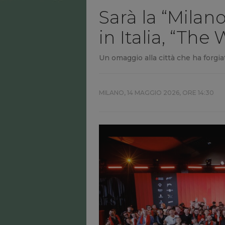
Sarà la “Milano
in Italia, “The
Un omaggio alla città che ha forgiat
MILANO,
14 MAGGIO 2026, ORE 14:30