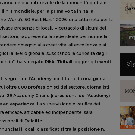
to annuale più autorevole della comunità globale
il n. 1 mondiale, per la prima volta in Italia.
The World’s 50 Best Bars” 2026, una città nota per la
 vivace presenza di locali. Ricettacolo di alcuni dei
el settore, rappresenta la sede ideale per riunire la
endere omaggio alla creatività, all’eccellenza e ai
liori a livello globale, suscitando la curiosità degli
l mondo”,
ha spiegato Rikki Tidball, dg per gli eventi
ti segreti dell’Academy, costituita da una giuria
 cui oltre 800 professionisti del settore, giornalisti
 dai 29 Academy Chairs (i presidenti dell’Academy)
e ed esperienza.
La supervisione e verifica dei
ra efficace. affidabile ed indipendente, sarà
ssionali di Deloitte.
nciati i locali classificatisi tra la posizione n.