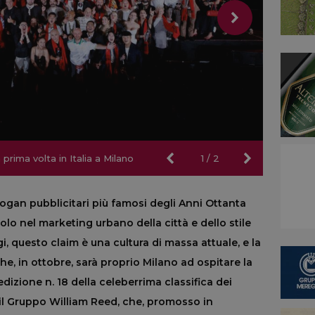
prima volta in Italia a Milano
prima volta in Italia a Milano
1
/
2
logan pubblicitari più famosi degli Anni Ottanta
olo nel marketing urbano della città e dello stile
i, questo claim è una cultura di massa attuale, e la
e, in ottobre, sarà proprio Milano ad ospitare la
dizione n. 18 della celeberrima classifica dei
il Gruppo William Reed, che, promosso in