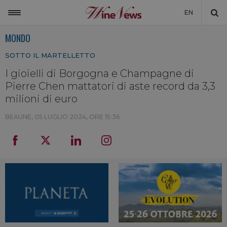
EN
MONDO
ITALIA
SOTTO IL MARTELLETTO
MONDO
I gioielli di Borgogna e Champagne di
NON SOLO VINO
Pierre Chen mattatori di aste record da 3,3
NEWSLETTER
milioni di euro
LA CANTINA DI WINENEWS
BEAUNE,
05 LUGLIO 2024, ORE 15:36
DICONO DI NOI
WINENEWS TV