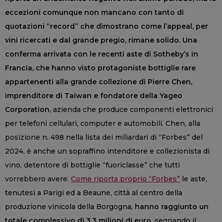
eccezioni comunque non mancano con tanto di
quotazioni “record” che dimostrano come l’appeal, per
vini ricercati e dal grande pregio, rimane solido. Una
conferma arrivata con le recenti aste di Sotheby’s in
Francia, che hanno visto protagoniste bottiglie rare
appartenenti alla grande collezione di Pierre Chen,
imprenditore di Taiwan e fondatore della Yageo
Corporation
, azienda che produce componenti elettronici
per telefoni cellulari, computer e automobili. Chen, alla
posizione n. 498 nella lista dei miliardari di “Forbes” del
2024, è anche un sopraffino intenditore e collezionista di
vino, detentore di bottiglie “fuoriclasse” che tutti
vorrebbero avere.
Come riporta proprio “Forbes”
le aste,
tenutesi a Parigi ed a Beaune, città al centro della
produzione vinicola della Borgogna,
hanno raggiunto un
totale complessivo di 3,3 milioni di euro
, segnando il