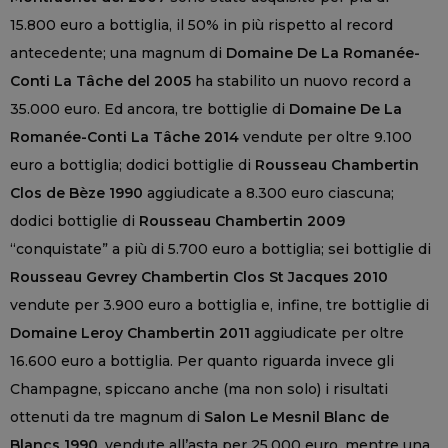
15.800 euro a bottiglia, il 50% in più rispetto al record
antecedente; una magnum di
Domaine De La Romanée-
Conti La Tâche del 2005
ha stabilito un nuovo record a
35.000 euro. Ed ancora, tre bottiglie di
Domaine De La
Romanée-Conti La Tâche 2014
vendute per oltre 9.100
euro a bottiglia; dodici bottiglie di
Rousseau Chambertin
Clos de Bèze 1990
aggiudicate a 8.300 euro ciascuna;
dodici bottiglie di
Rousseau Chambertin 2009
“conquistate” a più di 5.700 euro a bottiglia; sei bottiglie di
Rousseau Gevrey Chambertin Clos St Jacques 2010
vendute per 3.900 euro a bottiglia e, infine, tre bottiglie di
Domaine Leroy Chambertin 2011
aggiudicate per oltre
16.600 euro a bottiglia. Per quanto riguarda invece gli
Champagne, spiccano anche (ma non solo) i risultati
ottenuti da tre magnum di
Salon Le Mesnil Blanc de
Blancs 1990
, vendute all’asta per 25.000 euro, mentre una