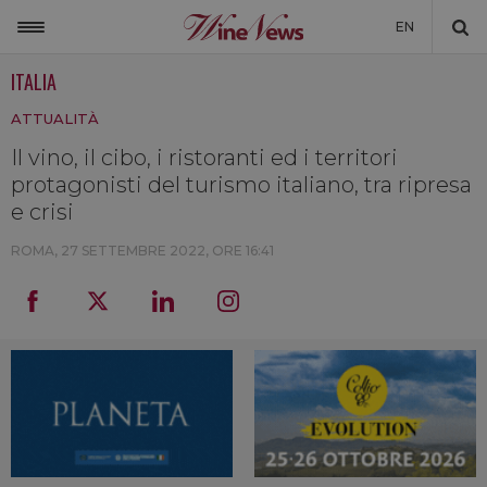
EN
ITALIA
ITALIA
ATTUALITÀ
MONDO
Il vino, il cibo, i ristoranti ed i territori
NON SOLO VINO
protagonisti del turismo italiano, tra ripresa
NEWSLETTER
e crisi
LA CANTINA DI WINENEWS
ROMA,
27 SETTEMBRE 2022, ORE 16:41
DICONO DI NOI
WINENEWS TV