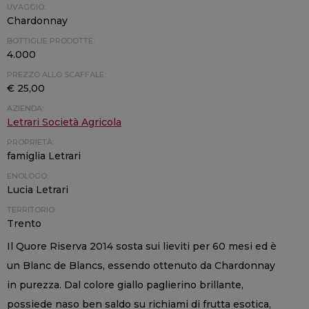
UVAGGIO:
Chardonnay
BOTTIGLIE PRODOTTE:
4.000
PREZZO ALLO SCAFFALE:
€ 25,00
AZIENDA:
Letrari Società Agricola
PROPRIETÀ:
famiglia Letrari
ENOLOGO:
Lucia Letrari
TERRITORIO:
Trento
Il Quore Riserva 2014 sosta sui lieviti per 60 mesi ed è
un Blanc de Blancs, essendo ottenuto da Chardonnay
in purezza. Dal colore giallo paglierino brillante,
possiede naso ben saldo su richiami di frutta esotica,