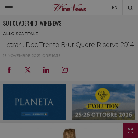
EN
SU I QUADERNI DI WINENEWS
ITALIA
ALLO SCAFFALE
MONDO
Letrari, Doc Trento Brut Quore Riserva 2014
NON SOLO VINO
19 NOVEMBRE 2021, ORE 16:58
NEWSLETTER
LA CANTINA DI WINENEWS
DICONO DI NOI
WINENEWS TV