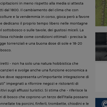
ecipitazioni in meno rispetto alla media si attesta
iutti dal 1800. Il cambiamento del clima che con
 colture e la vendemmia in corso, gioca però a favore
he dedicano il proprio tempo libero nelle montagne
nel sottobosco o sulle tavole, dei gustosi miceli. La
liosa richiede come condizioni ottimali - precisa la
ogge torrenziali e una buona dose di sole e 18-20
 bosco.
oldiretti - non ha solo una natura hobbistica che
acanzieri e svolge anche una funzione economica a
ive dove rappresenta un’importante integrazione di
sti” impegnati a rifornire negozi e ristoranti di
itivi sugli afflussi turistici. Si stima che - riferisce la
ttari di bosco che coprono un terzo dell’Italia possano
nellate tra porcini, finferli, trombette, chiodini e le