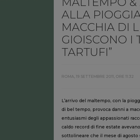
MALTEMPO & 
ALLA PIOGGIA 
MACCHIA DI 
GIOISCONO I 
TARTUFI”
ROMA,
19 SETTEMBRE 2011, ORE 11:32
L’arrivo del maltempo, con la pio
di bel tempo, provoca danni a mac
entusiasmi degli appassionati raccog
caldo record di fine estate avevano 
sottolineare che il mese di agosto s