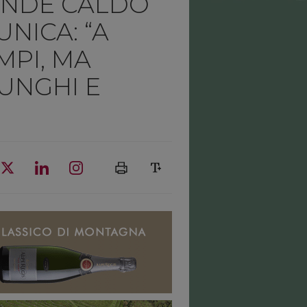
ANDE CALDO
UNICA: “A
MPI, MA
FUNGHI E