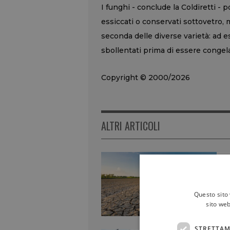
I funghi - conclude la Coldiretti -
essiccati o conservati sottovetro, m
seconda delle diverse varietà: ad
sbollentati prima di essere congelat
Copyright © 2000/2026
ALTRI ARTICOLI
Questo sito 
sito web
STRETTAM