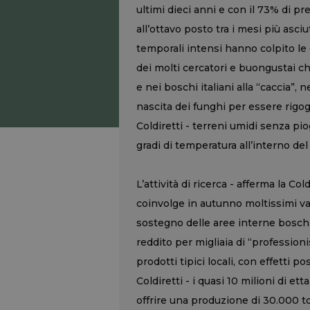
ultimi dieci anni e con il 73% di pr
all’ottavo posto tra i mesi più asc
temporali intensi hanno colpito le
dei molti cercatori e buongustai c
e nei boschi italiani alla “caccia”, 
nascita dei funghi per essere rigog
Coldiretti - terreni umidi senza pi
gradi di temperatura all’interno del
L’attività di ricerca - afferma la C
coinvolge in autunno moltissimi v
sostegno delle aree interne bosch
reddito per migliaia di “professioni
prodotti tipici locali, con effetti pos
Coldiretti - i quasi 10 milioni di e
offrire una produzione di 30.000 ton