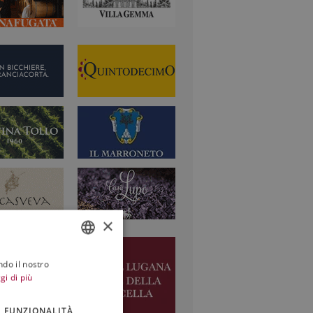
×
ndo il nostro
ITALIAN
gi di più
ENGLISH
FUNZIONALITÀ