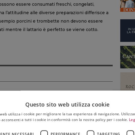
 possono essere consumati freschi, congelati,
a l’attitudine alle diverse preparazioni differisce a
 esempio porcini e trombette non devono essere
i mentre il lattario è perfetto se viene cotto.
NON SOLO VINO
Siccità sul 60% dell’Italia, agricoltura sotto
Questo sito web utilizza cookie
pressione e costi per l’irrigazione in aumento
web utilizza i cookie per migliorare la tua esperienza di navigazione. Utilizza
 acconsenti a tutti i cookie in conformità con la nostra policy per i cookie.
Leg
07 Agosto 2026
ENTE NECESSARI
PERFORMANCE
TARGETING