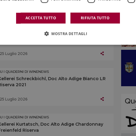
25 Luglio 2026
ACCETTA TUTTO
RIFIUTA TUTTO
SU I QUADERNI DI WINENEWS
Hofstätter, Doc Alto Adige Gewürztraminer
MOSTRA DETTAGLI
Vigna Castel Rechtental 2022
25 Luglio 2026
SU I QUADERNI DI WINENEWS
Kellerei Schreckbichl, Doc Alto Adige Bianco LR
Riserva 2021
25 Luglio 2026
SU I QUADERNI DI WINENEWS
Kellerei Kurtatsch, Doc Alto Adige Chardonnay
Freienfeld Riserva