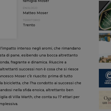
famiglia Moser
ENOLOGO:
Matteo Moser
TERRITORIO:
Trento
ll’impatto intenso negli aromi, che rimandano
crosta di pane, esibendo una bocca altrettanto
ofonda, fragrante e dinamica. Riuscire a
altrettanti successi non è cosa che si riesce
ncesco Moser c’è riuscito: prima di tutto
 bicicletta, che l’ha condotto ai successi che
iandosi nella sfida enoica, altrettanto ben
glia di Villa Warth, che conta su 17 ettari per
mplessiva.