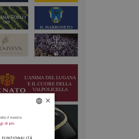
×
ndo il nostro
ITALIAN
gi di più
ENGLISH
FUNZIONALITÀ