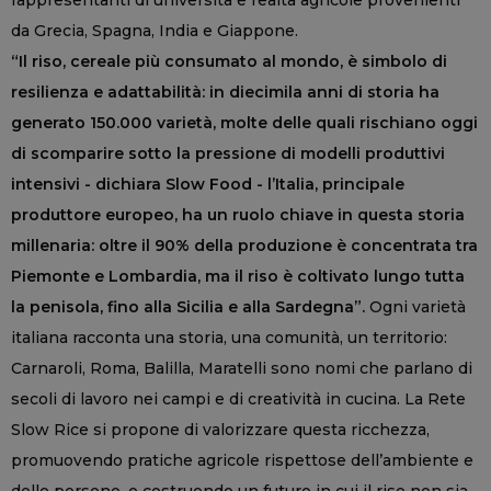
rappresentanti di università e realtà agricole provenienti
da Grecia, Spagna, India e Giappone.
“Il riso, cereale più consumato al mondo, è simbolo di
resilienza e adattabilità: in diecimila anni di storia ha
generato 150.000 varietà, molte delle quali rischiano oggi
di scomparire sotto la pressione di modelli produttivi
intensivi - dichiara Slow Food - l’Italia, principale
produttore europeo, ha un ruolo chiave in questa storia
millenaria: oltre il 90% della produzione è concentrata tra
Piemonte e Lombardia, ma il riso è coltivato lungo tutta
la penisola, fino alla Sicilia e alla Sardegna”.
Ogni varietà
italiana racconta una storia, una comunità, un territorio:
Carnaroli, Roma, Balilla, Maratelli sono nomi che parlano di
secoli di lavoro nei campi e di creatività in cucina. La Rete
Slow Rice si propone di valorizzare questa ricchezza,
promuovendo pratiche agricole rispettose dell’ambiente e