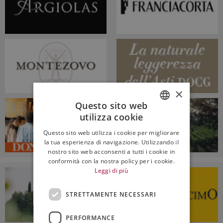
×
Questo sito web
utilizza cookie
ITALIAN
Questo sito web utilizza i cookie per migliorare
ENGLISH
la tua esperienza di navigazione. Utilizzando il
nostro sito web acconsenti a tutti i cookie in
conformità con la nostra policy per i cookie.
Leggi di più
STRETTAMENTE NECESSARI
PERFORMANCE