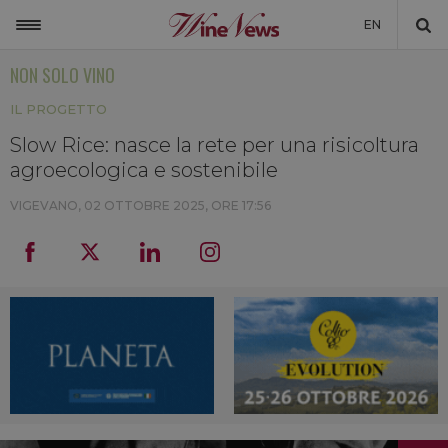
EN
NON SOLO VINO
ITALIA
IL PROGETTO
MONDO
Slow Rice: nasce la rete per una risicoltura
NON SOLO VINO
agroecologica e sostenibile
NEWSLETTER
VIGEVANO,
02 OTTOBRE 2025, ORE 17:56
LA CANTINA DI WINENEWS
DICONO DI NOI
WINENEWS TV