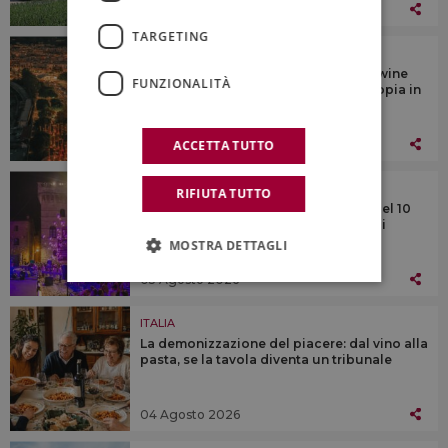
05 Agosto 2026
TARGETING
ITALIA
“Vinitaly and the City”, il format per i wine
FUNZIONALITÀ
lovers by Vinitaly-Veronafiere, raddoppia in
Calabria
05 Agosto 2026
ACCETTA TUTTO
ITALIA
RIFIUTA TUTTO
San Lorenzo, occhi al cielo: la notte del 10
agosto è il momento clou di “Calici di
Stelle”
MOSTRA DETTAGLI
05 Agosto 2026
ITALIA
La demonizzazione del piacere: dal vino alla
pasta, se la tavola diventa un tribunale
04 Agosto 2026