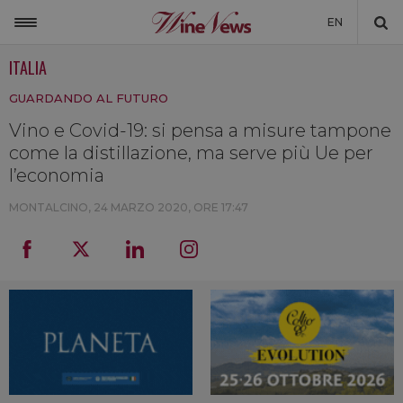
EN
ITALIA
ITALIA
GUARDANDO AL FUTURO
MONDO
Vino e Covid-19: si pensa a misure tampone
NON SOLO VINO
come la distillazione, ma serve più Ue per
NEWSLETTER
l’economia
LA CANTINA DI WINENEWS
MONTALCINO,
24 MARZO 2020, ORE 17:47
DICONO DI NOI
WINENEWS TV