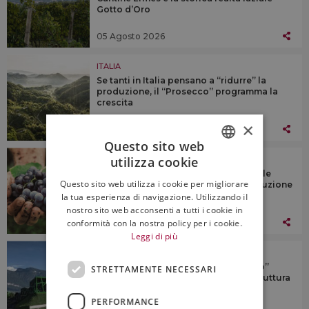
Gotto d’Oro
05 Agosto 2026
ITALIA
Se tanti in Italia pensano a “ridurre” la
produzione, il “Prosecco” programma la
crescita
×
05 Agosto 2026
Questo sito web
utilizza cookie
ITALIA
ITALIAN
Vino: serve trasparenza e rispetto delle
Questo sito web utilizza i cookie per migliorare
scadenze sui dati per gestire la produzione
ENGLISH
la tua esperienza di navigazione. Utilizzando il
nostro sito web acconsenti a tutti i cookie in
05 Agosto 2026
conformità con la nostra policy per i cookie.
Leggi di più
ITALIA
Tramin, cantina-cooperativa “gioiello”
STRETTAMENTE NECESSARI
dell’Alto Adige, inaugura la nuova struttura
produttiva
PERFORMANCE