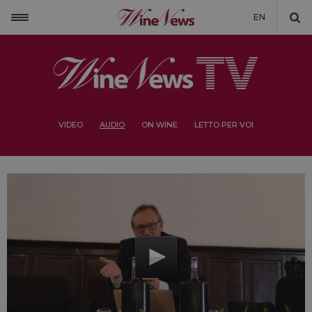
EN
VIDEO
AUDIO
ON WINE
LETTO PER VOI