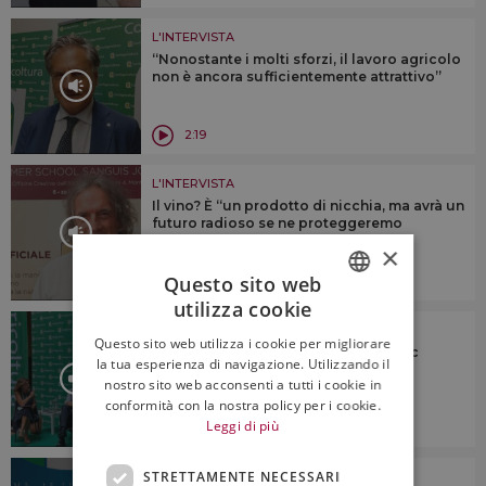
L'INTERVISTA
“Nonostante i molti sforzi, il lavoro agricolo
non è ancora sufficientemente attrattivo”
2:19
L'INTERVISTA
Il vino? È “un prodotto di nicchia, ma avrà un
futuro radioso se ne proteggeremo
l’identità”
×
Questo sito web
utilizza cookie
ITALIAN
L'INTERVISTA
Questo sito web utilizza i cookie per migliorare
All’agricoltura europea serve una Pac
ENGLISH
la tua esperienza di navigazione. Utilizzando il
“forte, con più risorse e senza
nostro sito web acconsenti a tutti i cookie in
rinazionalizzazione”
conformità con la nostra policy per i cookie.
Leggi di più
2:52
STRETTAMENTE NECESSARI
L'INTERVISTA