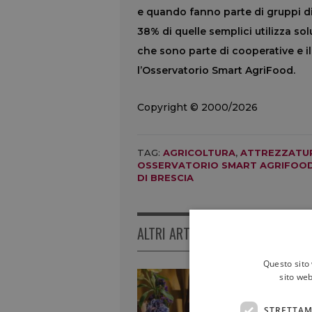
e quando fanno parte di gruppi di 
38% di quelle semplici utilizza sol
che sono parte di cooperative e i
l’Osservatorio Smart AgriFood.
Copyright © 2000/2026
TAG:
AGRICOLTURA
,
ATTREZZATU
OSSERVATORIO SMART AGRIFOO
DI BRESCIA
ALTRI ARTICOLI
Questo sito 
sito web
STRETTAM