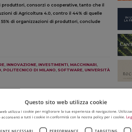
produttori, consorzi o cooperative, tanto che il
uzioni di Agricoltura 4.0, contro il 44% di quelle
l 55% di organizzazioni di produttori, conclude
RE
,
INNOVAZIONE
,
INVESTIMENTI
,
MACCHINARI
,
D
,
POLITECNICO DI MILANO
,
SOFTWARE
,
UNIVERSITÀ
Questo sito web utilizza cookie
web utilizza i cookie per migliorare la tua esperienza di navigazione. Utilizza
 acconsenti a tutti i cookie in conformità con la nostra policy per i cookie.
Leg
NON SOLO VINO
Salute, al via una campagna estiva che
promuove la prevenzione sulle tavole italiane
ENTE NECESSARI
PERFORMANCE
TARGETING