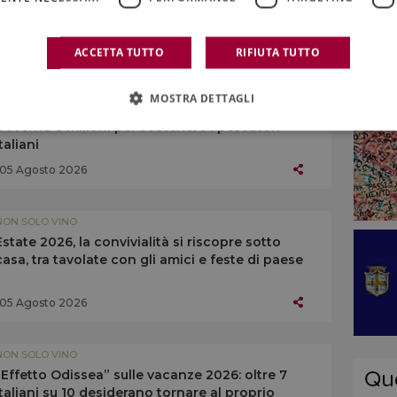
06 Agosto 2026
ACCETTA TUTTO
RIFIUTA TUTTO
NON SOLO VINO
MOSTRA DETTAGLI
Il mare “bollente” minaccia l’acquacoltura: dal
Governo 3 milioni per sostenere i pescatori
italiani
05 Agosto 2026
NON SOLO VINO
Estate 2026, la convivialità si riscopre sotto
casa, tra tavolate con gli amici e feste di paese
05 Agosto 2026
NON SOLO VINO
“Effetto Odissea” sulle vacanze 2026: oltre 7
italiani su 10 desiderano tornare al proprio