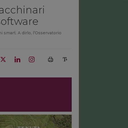
acchinari
 software
i smart. A dirlo, l’Osservatorio