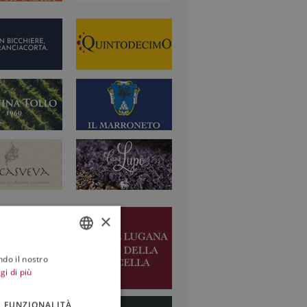
×
ndo il nostro
ITALIAN
gi di più
ENGLISH
FUNZIONALITÀ