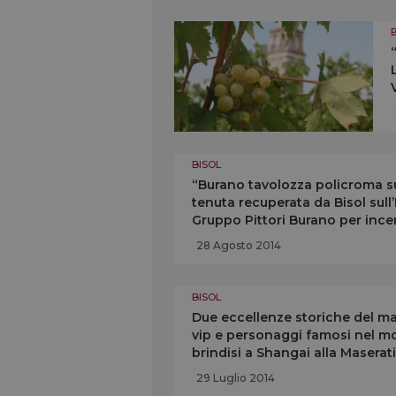
BISOL
“Burano tavolozza policroma sul
tenuta recuperata da Bisol sull
Gruppo Pittori Burano per incent
raccontano la Laguna
28 Agosto 2014
BISOL
Due eccellenze storiche del mad
vip e personaggi famosi nel mo
brindisi a Shangai alla Maserat
della griffe veneta
29 Luglio 2014