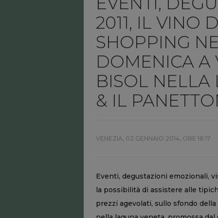
EVENTI, DEG
2011, IL VINO
SHOPPING NE
DOMENICA A V
BISOL NELLA 
& IL PANETTO
VENEZIA,
02 GENNAIO 2014, ORE 18:17
Eventi, degustazioni emozionali, vi
la possibilità di assistere alle tipi
prezzi agevolati, sullo sfondo dell
nella laguna veneta, promossa dal 