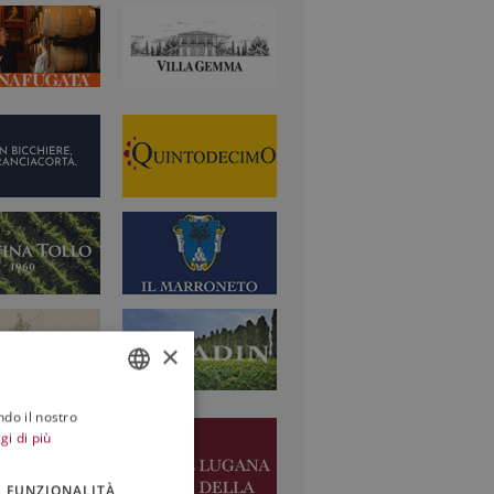
×
ndo il nostro
ITALIAN
gi di più
ENGLISH
FUNZIONALITÀ