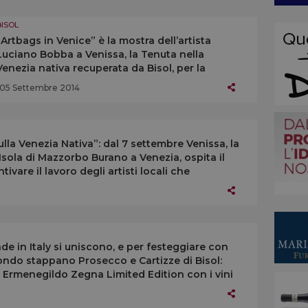
BISOL
“Artbags in Venice” è la mostra dell’artista
Luciano Bobba a Venissa, la Tenuta nella
Venezia nativa recuperata da Bisol, per la
Biennale di Architettura (dal 27 settembre): una
05 Settembre 2014
carrellata della folla di spettatori
dell’Esposizione d’arte di Venezia
la Venezia Nativa”: dal 7 settembre Venissa, la
’Isola di Mazzorbo Burano a Venezia, ospita il
ivare il lavoro degli artisti locali che
e in Italy si uniscono, e per festeggiare con
ndo stappano Prosecco e Cartizze di Bisol:
i Ermenegildo Zegna Limited Edition con i vini