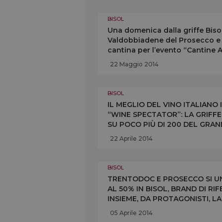
BISOL
Una domenica dalla griffe Bisol,
Valdobbiadene del Prosecco e d
cantina per l’evento “Cantine 
visite e degustazioni
22 Maggio 2014
BISOL
IL MEGLIO DEL VINO ITALIANO
“WINE SPECTATOR”: LA GRIFFE
SU POCO PIÙ DI 200 DEL GRAN
TOCCHERÀ NEW YORK, WASHIN
22 Aprile 2014
BISOL
TRENTODOC E PROSECCO SI UN
AL 50% IN BISOL, BRAND DI R
INSIEME, DA PROTAGONISTI, LA
BISOL CONTINUERANNO IL LOR
05 Aprile 2014