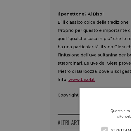
Il panettone? Al Bisol
E’ il classico dolce della tradizione
Proprio per questo è importante ch
quel “qualche cosa in più” che lo 
ha una particolarità: il vino Glera 
l’infusione dell’uva sultanina per 
straordinari. Le uve del Glera prov
Pietro di Barbozza, dove Bisol gest
Info:
www.bisol.it
Copyright © 2000/2026
Questo sito 
sito web
ALTRI ARTICOLI
STRETTAM