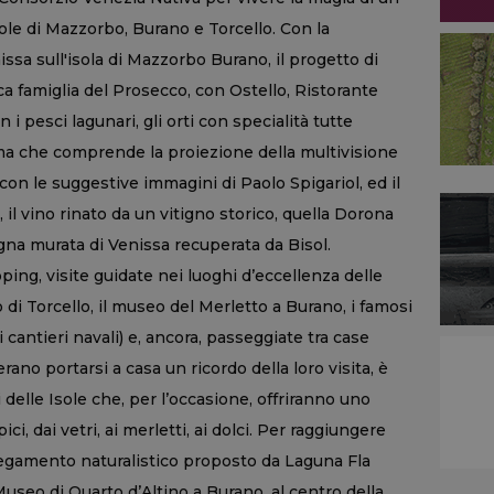
sole di Mazzorbo, Burano e Torcello. Con la
nissa sull'isola di Mazzorbo Burano, il progetto di
rica famiglia del Prosecco, con Ostello, Ristorante
 i pesci lagunari, gli orti con specialità tutte
 che comprende la proiezione della multivisione
on le suggestive immagini di Paolo Spigariol, ed il
 il vino rinato da un vitigno storico, quella Dorona
igna murata di Venissa recuperata da Bisol.
ing, visite guidate nei luoghi d’eccellenza delle
 di Torcello, il museo del Merletto a Burano, i famosi
i cantieri navali) e, ancora, passeggiate tra case
rano portarsi a casa un ricordo della loro visita, è
delle Isole che, per l’occasione, offriranno uno
ci, dai vetri, ai merletti, ai dolci. Per raggiungere
llegamento naturalistico proposto da Laguna Fla
Museo di Quarto d’Altino a Burano, al centro della