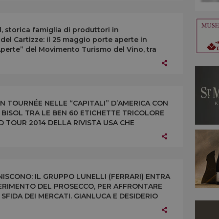
 storica famiglia di produttori in
el Cartizze: il 25 maggio porte aperte in
Aperte” del Movimento Turismo del Vino, tra
 IN TOURNÉE NELLE “CAPITALI” D’AMERICA CON
 BISOL TRA LE BEN 60 ETICHETTE TRICOLORE
D TOUR 2014 DELLA RIVISTA USA CHE
GTON E LAS VEGAS
ISCONO: IL GRUPPO LUNELLI (FERRARI) ENTRA
IFERIMENTO DEL PROSECCO, PER AFFRONTARE
 SFIDA DEI MERCATI. GIANLUCA E DESIDERIO
O IMPEGNO IN AZIENDA