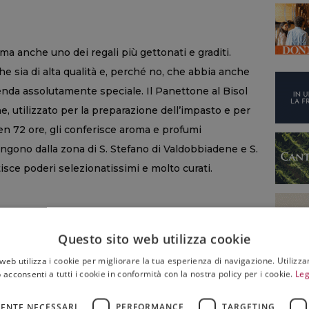
, ma anche uno dei regali più gettonati e graditi.
e sia di alta qualità e, perché no, che abbia anche
renda assolutamente speciale. Il Panettone al Bisol
che, utilizzato per la preparazione dell’impasto e per
ben 72 ore, gli conferisce aroma e profumi
engono dalla zona di S. Stefano di Valdobbiadene e S.
isce poderi selezionatissimi e molto curati.
Questo sito web utilizza cookie
web utilizza i cookie per migliorare la tua esperienza di navigazione. Utilizza
 acconsenti a tutti i cookie in conformità con la nostra policy per i cookie.
Leg
ENTE NECESSARI
PERFORMANCE
TARGETING