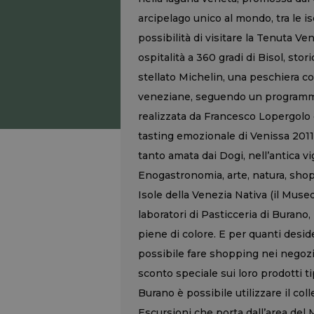
arcipelago unico al mondo, tra le i
possibilità di visitare la Tenuta Ve
ospitalità a 360 gradi di Bisol, sto
stellato Michelin, una peschiera con
veneziane, seguendo un programma
realizzata da Francesco Lopergolo c
tasting emozionale di Venissa 2011,
tanto amata dai Dogi, nell’antica v
Enogastronomia, arte, natura, shopp
Isole della Venezia Nativa (il Museo
laboratori di Pasticceria di Burano, 
piene di colore. E per quanti deside
possibile fare shopping nei negozi 
sconto speciale sui loro prodotti tipi
Burano è possibile utilizzare il co
Escursioni che porta dall’area del 