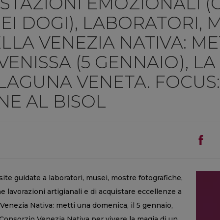
USTAZIONI EMOZIONALI (
 DEI DOGI), LABORATORI, 
LLA VENEZIA NATIVA: ME
ENISSA (5 GENNAIO), LA
LAGUNA VENETA. FOCUS: 
NE AL BISOL
site guidate a laboratori, musei, mostre fotografiche,
che lavorazioni artigianali e di acquistare eccellenze a
a Venezia Nativa: metti una domenica, il 5 gennaio,
Consorzio Venezia Nativa per vivere la magia di un