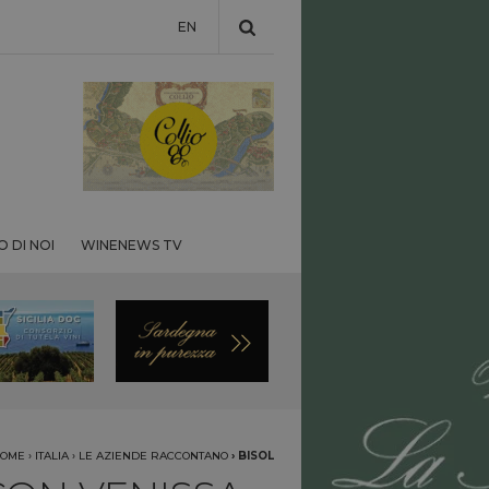
EN
 DI NOI
WINENEWS TV
OME
›
ITALIA
›
LE AZIENDE RACCONTANO
›
BISOL