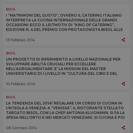
BISOL
I “MATRIMONI DEL GUSTO”, OVVERO IL CATERING ITALIANO
INTERPRETA LA CUCINA INTERNAZIONALE DELLE GRANDI
OCCASIONI: ECCO IL LEITMOTIV DI “KING OF CATERING”,
EDIZIONE N. 4 DEL PREMIO CON PROTAGONISTA BISOL ALLE
MIGLIORI AZIENDE DI CATERING ITALIANE
13 Febbraio 2014
BISOL
UN PROGETTO DI RIFERIMENTO A LIVELLO NAZIONALE PER
SVILUPPARE ABILITÀ CRUCIALI PER ECCELLERE
NELL’AGROALIMENTARE: E’ LA MISSION DEL MASTER
UNIVERSITARIO DI I LIVELLO IN “CULTURA DEL CIBO E DEL
VINO” DELLA CA’ FOSCARI CHE PRENDERÀ IL VIA L’1 MARZO
10 Febbraio 2014
BISOL
LA TENDENZA DEL 2014? REGALARE UN CORSO DI CUCINA IN
UN’ISOLA A VENEZIA: A “VENISSA”, IL RISTORANTE STELLATO
TARGATO BISOL, CON LA CHEF ANTONIA KLUGMANN. SI FA LA
SPESA NELL’ORTO E NEI MERCATI VENEZIANI, SI CUCINA E POI
SI ASSAGGIA. DA SAN VALENTINO
08 Gennaio 2014