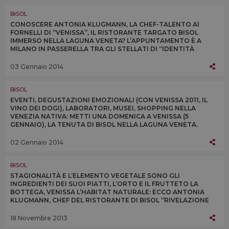
BISOL
CONOSCERE ANTONIA KLUGMANN, LA CHEF-TALENTO AI
FORNELLI DI “VENISSA”, IL RISTORANTE TARGATO BISOL
IMMERSO NELLA LAGUNA VENETA? L’APPUNTAMENTO È A
MILANO IN PASSERELLA TRA GLI STELLATI DI “IDENTITÀ
GOLOSE” (9-11 FEBBRAIO)
03 Gennaio 2014
BISOL
EVENTI, DEGUSTAZIONI EMOZIONALI (CON VENISSA 2011, IL
VINO DEI DOGI), LABORATORI, MUSEI, SHOPPING NELLA
VENEZIA NATIVA: METTI UNA DOMENICA A VENISSA (5
GENNAIO), LA TENUTA DI BISOL NELLA LAGUNA VENETA.
FOCUS: VENISSA 2011 & IL PANETTONE AL BISOL
02 Gennaio 2014
BISOL
STAGIONALITÀ E L’ELEMENTO VEGETALE SONO GLI
INGREDIENTI DEI SUOI PIATTI, L’ORTO E IL FRUTTETO LA
BOTTEGA, VENISSA L’HABITAT NATURALE: ECCO ANTONIA
KLUGMANN, CHEF DEL RISTORANTE DI BISOL “RIVELAZIONE
DELL’ANNO” PER LA GUIDA RISTORANTI IL SOLE 24 ORE
18 Novembre 2013