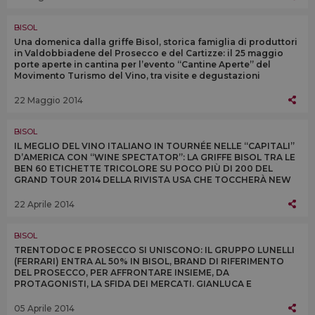
BISOL
Una domenica dalla griffe Bisol, storica famiglia di produttori
in Valdobbiadene del Prosecco e del Cartizze: il 25 maggio
porte aperte in cantina per l’evento “Cantine Aperte” del
Movimento Turismo del Vino, tra visite e degustazioni
22 Maggio 2014
BISOL
IL MEGLIO DEL VINO ITALIANO IN TOURNÉE NELLE “CAPITALI”
D’AMERICA CON “WINE SPECTATOR”: LA GRIFFE BISOL TRA LE
BEN 60 ETICHETTE TRICOLORE SU POCO PIÙ DI 200 DEL
GRAND TOUR 2014 DELLA RIVISTA USA CHE TOCCHERÀ NEW
YORK, WASHINGTON E LAS VEGAS
22 Aprile 2014
BISOL
TRENTODOC E PROSECCO SI UNISCONO: IL GRUPPO LUNELLI
(FERRARI) ENTRA AL 50% IN BISOL, BRAND DI RIFERIMENTO
DEL PROSECCO, PER AFFRONTARE INSIEME, DA
PROTAGONISTI, LA SFIDA DEI MERCATI. GIANLUCA E
DESIDERIO BISOL CONTINUERANNO IL LORO IMPEGNO IN
AZIENDA
05 Aprile 2014