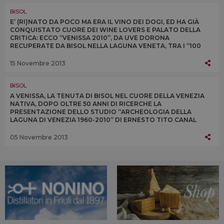
BISOL
E’ (RI)NATO DA POCO MA ERA IL VINO DEI DOGI, ED HA GIÀ
CONQUISTATO CUORE DEI WINE LOVERS E PALATO DELLA
CRITICA: ECCO “VENISSA 2010”, DA UVE DORONA
RECUPERATE DA BISOL NELLA LAGUNA VENETA, TRA I “100
MIGLIORI VINI D’ITALIA” PER MASSOBRIO-GATTI
15 Novembre 2013
BISOL
A VENISSA, LA TENUTA DI BISOL NEL CUORE DELLA VENEZIA
NATIVA, DOPO OLTRE 50 ANNI DI RICERCHE LA
PRESENTAZIONE DELLO STUDIO “ARCHEOLOGIA DELLA
LAGUNA DI VENEZIA 1960-2010” DI ERNESTO TITO CANAL
SULLE ORIGINI DELLA LAGUNA PIÙ ANTICHE DI QUANTO SI
PENSI
05 Novembre 2013