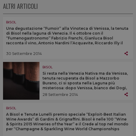
ALTRI ARTICOLI
BISOL
Una degustazione “Fumoir” alla Vinoteca di Venissa, la tenuta
di Bisol nella laguna di Venezia. Il 4 ottobre con il
“Fumenogastronomo” Fabrizio Franchi, Gianluca Bisol
racconta il vino, Antonio Nardini l’Acquavite, Riccardo Illy il
cioccolato
30 Settembre 2014
BISOL
Si resta nella Venezia Nativa ma da Venissa,
tenuta recuperata da Bisol a Mazzorbo
Burano, ci si sposta nella Laguna più
misteriosa: dopo Venissa, bianco dei Dogi,
da un vigneto piantato dagli Armeni nelle
28 Settembre 2014
isole Costanziaca e Ammiana rinasce un
Rosso
BISOL
A Bisol e Tenute Lunelli premio speciale “Exploit-Best Italian
Wine Awards” di Gardini & Grignaffini. Bisol è nelle 100 “Wine
& Spirits 2015 Wineries of the Year” e il Crede al top nel mondo
per “Champagne & Sparkling Wine World Championships
2014”