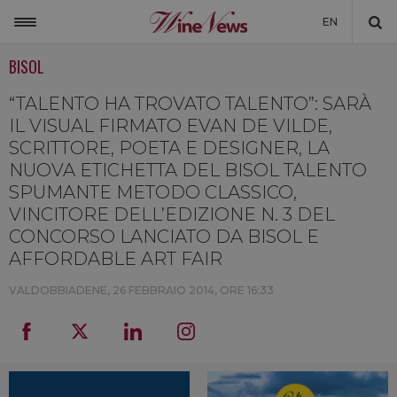
EN
BISOL
ITALIA
MONDO
“TALENTO HA TROVATO TALENTO”: SARÀ
IL VISUAL FIRMATO EVAN DE VILDE,
NON SOLO VINO
SCRITTORE, POETA E DESIGNER, LA
NUOVA ETICHETTA DEL BISOL TALENTO
NEWSLETTER
SPUMANTE METODO CLASSICO,
LA CANTINA DI WINENEWS
VINCITORE DELL’EDIZIONE N. 3 DEL
CONCORSO LANCIATO DA BISOL E
DICONO DI NOI
AFFORDABLE ART FAIR
WINENEWS TV
VALDOBBIADENE,
26 FEBBRAIO 2014, ORE 16:33