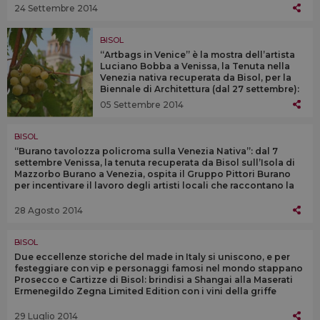
24 Settembre 2014
BISOL
“Artbags in Venice” è la mostra dell’artista
Luciano Bobba a Venissa, la Tenuta nella
Venezia nativa recuperata da Bisol, per la
Biennale di Architettura (dal 27 settembre):
una carrellata della folla di spettatori
05 Settembre 2014
dell’Esposizione d’arte di Venezia
BISOL
“Burano tavolozza policroma sulla Venezia Nativa”: dal 7
settembre Venissa, la tenuta recuperata da Bisol sull’Isola di
Mazzorbo Burano a Venezia, ospita il Gruppo Pittori Burano
per incentivare il lavoro degli artisti locali che raccontano la
Laguna
28 Agosto 2014
BISOL
Due eccellenze storiche del made in Italy si uniscono, e per
festeggiare con vip e personaggi famosi nel mondo stappano
Prosecco e Cartizze di Bisol: brindisi a Shangai alla Maserati
Ermenegildo Zegna Limited Edition con i vini della griffe
veneta
29 Luglio 2014