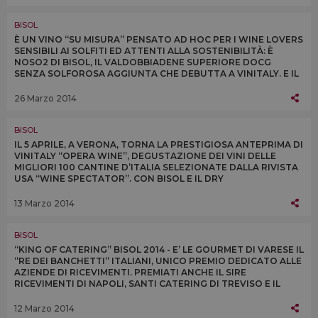
BISOL
È UN VINO “SU MISURA” PENSATO AD HOC PER I WINE LOVERS
SENSIBILI AI SOLFITI ED ATTENTI ALLA SOSTENIBILITÀ: È
NOSO2 DI BISOL, IL VALDOBBIADENE SUPERIORE DOCG
SENZA SOLFOROSA AGGIUNTA CHE DEBUTTA A VINITALY. E IL
CARTIZZE È PROTAGONISTA AD “OPERA WINE”
26 Marzo 2014
BISOL
IL 5 APRILE, A VERONA, TORNA LA PRESTIGIOSA ANTEPRIMA DI
VINITALY “OPERA WINE”, DEGUSTAZIONE DEI VINI DELLE
MIGLIORI 100 CANTINE D’ITALIA SELEZIONATE DALLA RIVISTA
USA “WINE SPECTATOR”. CON BISOL E IL DRY
VALDOBBIADENE PROSECCO SUPERIORE CARTIZZE 2012
13 Marzo 2014
BISOL
“KING OF CATERING” BISOL 2014 - E’ LE GOURMET DI VARESE IL
“RE DEI BANCHETTI” ITALIANI, UNICO PREMIO DEDICATO ALLE
AZIENDE DI RICEVIMENTI. PREMIATI ANCHE IL SIRE
RICEVIMENTI DI NAPOLI, SANTI CATERING DI TREVISO E IL
CAFFÈ SCALA DI MILANO
12 Marzo 2014