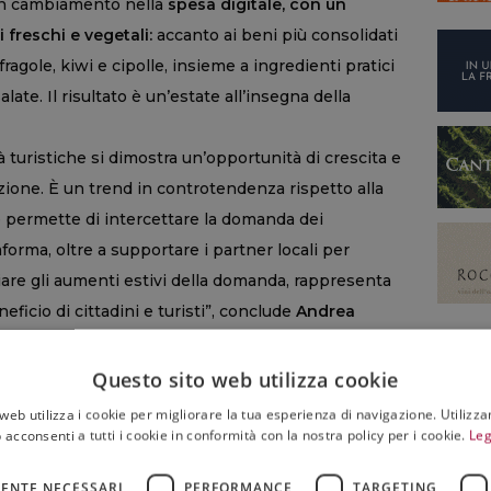
un cambiamento nella
spesa digitale, con un
 freschi e vegetali:
accanto ai beni più consolidati
ragole, kiwi e cipolle, insieme a ingredienti pratici
late. Il risultato è un’estate all’insegna della
tà turistiche si dimostra un’opportunità di crescita e
razione. È un trend in controtendenza rispetto alla
he permette di intercettare la domanda dei
forma, oltre a supportare i partner locali per
iare gli aumenti estivi della domanda, rappresenta
ficio di cittadini e turisti”, conclude
Andrea
oo Italy.
Questo sito web utilizza cookie
web utilizza i cookie per migliorare la tua esperienza di navigazione. Utilizza
 acconsenti a tutti i cookie in conformità con la nostra policy per i cookie.
Leg
,
CERVIA
,
DELIVEROO
,
ESTATE
,
FOOD DELIVERY
,
ENTE NECESSARI
PERFORMANCE
TARGETING