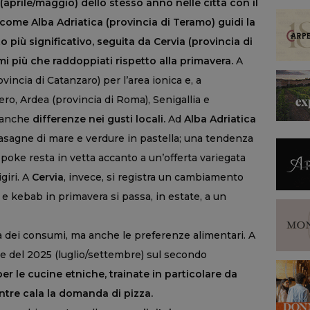
i (aprile/maggio) dello stesso anno nelle città con il
come Alba Adriatica (provincia di Teramo) guidi la
 più significativo, seguita da Cervia (provincia di
i più che raddoppiati rispetto alla primavera.
A
ncia di Catanzaro) per l’area ionica e, a
ero, Ardea (provincia di Roma), Senigallia e
e anche
differenze nei gusti locali.
Ad
Alba Adriatica
lasagne di mare e verdure in pastella; una tendenza
poke resta in vetta accanto a un’offerta variegata
giri. A
Cervia
, invece, si registra un cambiamento
 e kebab in primavera si passa, in estate, a un
ia dei consumi, ma anche le preferenze alimentari. A
tre del 2025 (luglio/settembre) sul secondo
per le cucine etniche, trainate in particolare da
ntre cala la domanda di pizza.