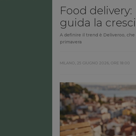
Food delivery: 
guida la cresci
A definire il trend è Deliveroo, ch
primavera
MILANO,
25 GIUGNO 2026, ORE 18:00