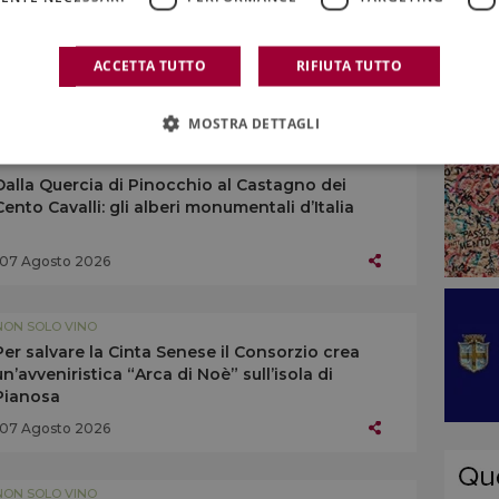
ACCETTA TUTTO
RIFIUTA TUTTO
MOSTRA DETTAGLI
NON SOLO VINO
Dalla Quercia di Pinocchio al Castagno dei
Cento Cavalli: gli alberi monumentali d’Italia
07 Agosto 2026
NON SOLO VINO
Per salvare la Cinta Senese il Consorzio crea
un’avveniristica “Arca di Noè” sull’isola di
Pianosa
07 Agosto 2026
NON SOLO VINO