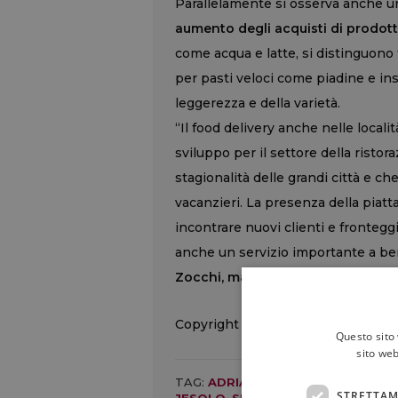
Parallelamente si osserva anche 
aumento degli acquisti di prodotti
come acqua e latte, si distinguono f
per pasti veloci come piadine e insa
leggerezza e della varietà.
“Il food delivery anche nelle locali
sviluppo per il settore della risto
stagionalità delle grandi città e c
vacanzieri. La presenza della piatta
incontrare nuovi clienti e frontegg
anche un servizio importante a bene
Zocchi, managing director Deliver
Copyright © 2000/2026
Questo sito 
sito web
TAG:
ADRIATICO
,
ALBA ADRIATICA
STRETTAM