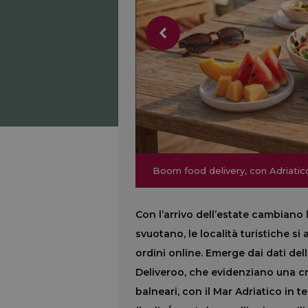
Boom food delivery, con Adriatico
Boom food delivery, con Adriatico
Con l’arrivo dell’estate cambiano le
svuotano, le località turistiche s
ordini online. Emerge dai dati del
Deliveroo, che evidenziano una cr
balneari, con il Mar Adriatico in te