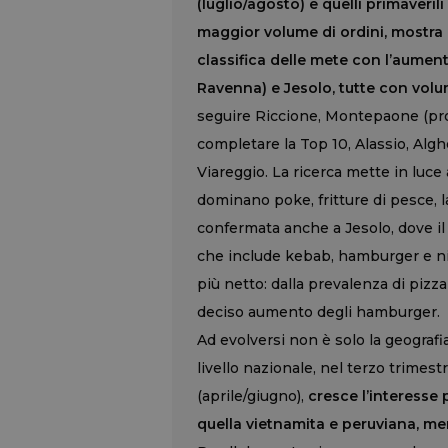
(luglio/agosto) e quelli primaveril
maggior volume di ordini, mostra 
classifica delle mete con l’aumento
Ravenna) e Jesolo, tutte con volum
seguire Riccione, Montepaone (provi
completare la Top 10, Alassio, Algh
Viareggio. La ricerca mette in luc
dominano poke, fritture di pesce, 
confermata anche a Jesolo, dove il 
che include kebab, hamburger e ni
più netto: dalla prevalenza di pizza
deciso aumento degli hamburger.
Ad evolversi non è solo la geograf
livello nazionale, nel terzo trimes
(aprile/giugno),
cresce l’interesse 
quella vietnamita e peruviana, me