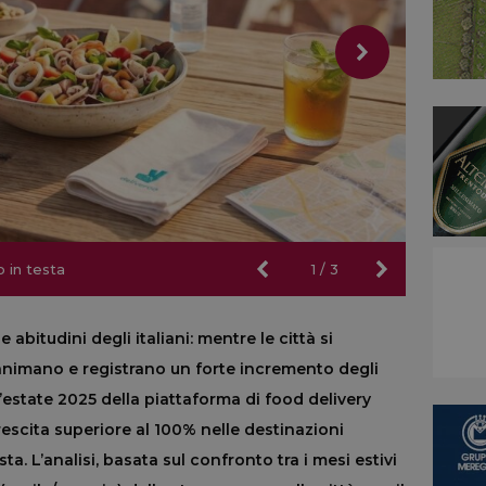
 in testa
 in testa
1
/
3
 abitudini degli italiani: mentre le città si
i animano e registrano un forte incremento degli
l’estate 2025 della piattaforma di food delivery
escita superiore al 100% nelle destinazioni
sta. L’analisi, basata sul confronto tra i mesi estivi