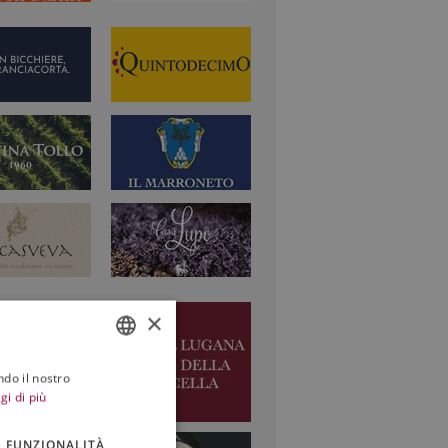
×
ndo il nostro
ITALIAN
gi di più
ENGLISH
FUNZIONALITÀ