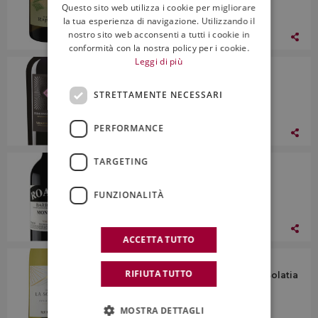
Questo sito web utilizza i cookie per migliorare
ENGLISH
la tua esperienza di navigazione. Utilizzando il
nostro sito web acconsenti a tutti i cookie in
06 Novembre 2020
conformità con la nostra policy per i cookie.
Leggi di più
I Vini
Vigneti del Salento, Doc Primitivo di
STRETTAMENTE NECESSARI
Manduria Zolla 2019
PERFORMANCE
06 Novembre 2020
TARGETING
I Vini
Roagna, Docg Barbaresco Montefico
Vecchie Viti 2007
FUNZIONALITÀ
06 Novembre 2020
ACCETTA TUTTO
I Vini
RIFIUTA TUTTO
Ruffino, Toscana Igt Pinot Grigio La Solatia
2018
MOSTRA DETTAGLI