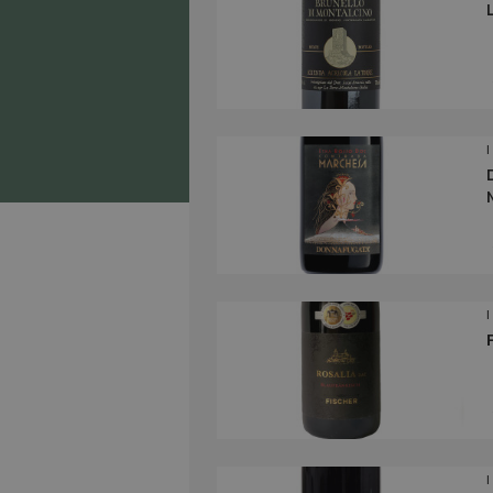
I
I
I