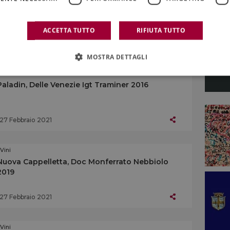
Pian delle Vigne, Docg Brunello di Montalcino
2016
ACCETTA TUTTO
RIFIUTA TUTTO
27 Febbraio 2021
MOSTRA DETTAGLI
 Vini
Paladin, Delle Venezie Igt Traminer 2016
27 Febbraio 2021
 Vini
Nuova Cappelletta, Doc Monferrato Nebbiolo
2019
27 Febbraio 2021
 Vini