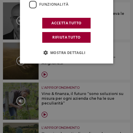
FUNZIONALITÀ
L'APPROFONDIMENTO
“Ascoltava tutti, parlava a tutti, e vedeva le
cose proiettate nel futuro, prima di
ACCETTA TUTTO
realizzarle”
RIFIUTA TUTTO
L'APPROFONDIMENTO
MOSTRA DETTAGLI
Il valore di essere B-Corp e delle
certificazioni di sostenibilità: il “caso”
Avignonesi
L'APPROFONDIMENTO
Vino & finanza, il futuro “sono soluzioni su
misura per ogni azienda che ha le sue
peculiarità”
L'APPROFONDIMENTO