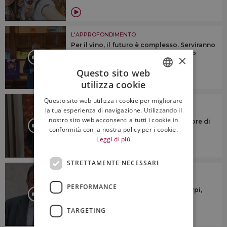
L'APPROFONDIMENTO
Per il vino, il futuro è complesso. Serviranno
identità territoriale e “anima”, citando
×
Veronelli
Questo sito web
utilizza cookie
ITALIAN
Questo sito web utilizza i cookie per migliorare
L'APPROFONDIMENTO
ENGLISH
la tua esperienza di navigazione. Utilizzando il
“Dovremmo cercare di riunire le
nostro sito web acconsenti a tutti i cookie in
denominazioni sotto un numero minore di
conformità con la nostra policy per i cookie.
consorzi di tutela”
Leggi di più
STRETTAMENTE NECESSARI
L'APPROFONDIMENTO
“Ridurre la produzione? No a
PERFORMANCE
generalizzazioni su taglio rese o estirpi,
ogni territorio è diverso”
TARGETING