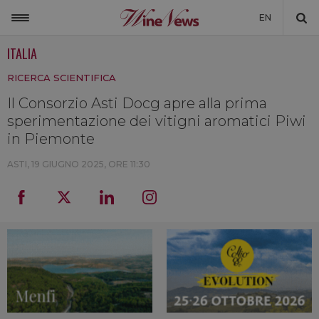
EN
ITALIA
ITALIA
RICERCA SCIENTIFICA
MONDO
Il Consorzio Asti Docg apre alla prima
NON SOLO VINO
sperimentazione dei vitigni aromatici Piwi
NEWSLETTER
in Piemonte
LA CANTINA DI WINENEWS
ASTI,
19 GIUGNO 2025, ORE 11:30
DICONO DI NOI
WINENEWS TV