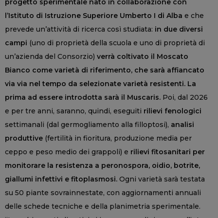
progetto sperimentale nato in collaborazione con
l’Istituto di Istruzione Superiore Umberto I di Alba
e che
prevede un’attività di ricerca così studiata:
in due diversi
campi
(uno di proprietà della scuola e uno di proprietà di
un’azienda del Consorzio)
verrà coltivato il Moscato
Bianco come varietà di riferimento, che sarà affiancato
via via nel tempo da selezionate varietà resistenti.
La
prima ad essere introdotta sarà il Muscaris.
Poi, dal 2026
e per tre anni, saranno, quindi, eseguiti
rilievi fenologici
settimanali (dal germogliamento alla filloptosi),
analisi
produttive
(fertilità in fioritura, produzione media per
ceppo e peso medio dei grappoli) e
rilievi fitosanitari per
monitorare la resistenza a peronospora, oidio, botrite,
giallumi infettivi e fitoplasmosi.
Ogni varietà sarà testata
su 50 piante sovrainnestate, con aggiornamenti annuali
delle schede tecniche e della planimetria sperimentale.