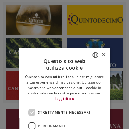
×
Questo sito web
utilizza cookie
ITALIAN
Questo sito web utilizza i cookie per migliorare
ENGLISH
la tua esperienza di navigazione. Utilizzando il
nostro sito web acconsenti a tutti i cookie in
conformità con la nostra policy per i cookie.
Leggi di più
STRETTAMENTE NECESSARI
PERFORMANCE