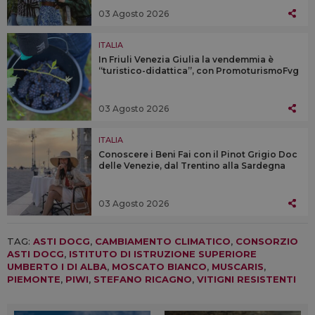
03 Agosto 2026
ITALIA
In Friuli Venezia Giulia la vendemmia è
“turistico-didattica”, con PromoturismoFvg
03 Agosto 2026
ITALIA
Conoscere i Beni Fai con il Pinot Grigio Doc
delle Venezie, dal Trentino alla Sardegna
03 Agosto 2026
TAG:
ASTI DOCG
,
CAMBIAMENTO CLIMATICO
,
CONSORZIO
ASTI DOCG
,
ISTITUTO DI ISTRUZIONE SUPERIORE
UMBERTO I DI ALBA
,
MOSCATO BIANCO
,
MUSCARIS
,
PIEMONTE
,
PIWI
,
STEFANO RICAGNO
,
VITIGNI RESISTENTI