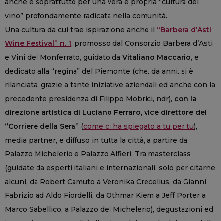
anche e soprattutto per una vera e propria “cultura del
vino” profondamente radicata nella comunità.
Una cultura da cui trae ispirazione anche il
“Barbera d’Asti
Wine Festival” n. 1
, promosso dal Consorzio Barbera d’Asti
e Vini del Monferrato, guidato da
Vitaliano Maccario
, e
dedicato alla “regina” del Piemonte (che, da anni, si è
rilanciata, grazie a tante iniziative aziendali ed anche con la
precedente presidenza di Filippo Mobrici, ndr),
con la
direzione artistica di Luciano Ferraro, vice direttore del
“Corriere della Sera”
(
come ci ha spiegato a tu per tu
),
media partner, e diffuso in tutta la città, a partire da
Palazzo Michelerio e Palazzo Alfieri. Tra masterclass
(guidate da esperti italiani e internazionali, solo per citarne
alcuni, da Robert Camuto a Veronika Crecelius, da Gianni
Fabrizio ad Aldo Fiordelli, da Othmar Kiem a Jeff Porter a
Marco Sabellico, a Palazzo del Michelerio), degustazioni ed