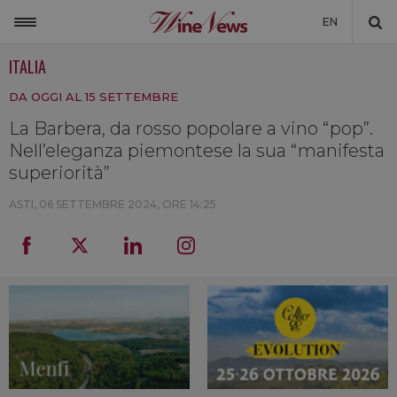
EN
ITALIA
ITALIA
DA OGGI AL 15 SETTEMBRE
MONDO
La Barbera, da rosso popolare a vino “pop”.
NON SOLO VINO
Nell’eleganza piemontese la sua “manifesta
NEWSLETTER
superiorità”
LA CANTINA DI WINENEWS
ASTI,
06 SETTEMBRE 2024, ORE 14:25
DICONO DI NOI
WINENEWS TV