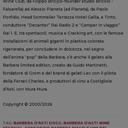
Wine Club, da Filippo Bric(co-founder studio Bricolo -
Falsarella) ad Alessio Planeta (ad Planeta), da Paolo
Porfidio, Head Sommelier Terrazza Hotel Gallia, a Tinto,
conduttore “Decanter” Rai Radio 2 e “Camper in viaggio”
Rai 1. E, tra spettacoli, musica e Cracking art, con le famose
installazioni di animali giganti in plastica colorata
rigenerata, per concludere in dolcezza, nel segno
dell’anima “pop” della Barbera, c’è anche il gelato alla
Barbera limited edition, creato da Guido Martinetti,
fondatore di Grom e del brand di gelati Lec con il pilota
della Ferrari Charles, e produttori di vino a Costigliole
d’Asti, con Mura Mura.
Copyright © 2000/2026
TAG:
BARBERA D'ASTI DOCG
,
BARBERA D'ASTI WINE
FESTIVAL
,
CONSORZIO BARBERA D'ASTI E VINI DEL