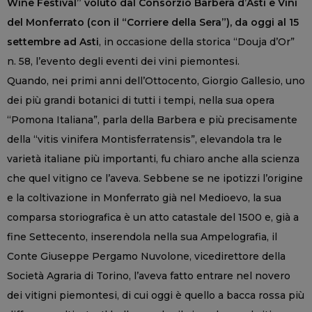
Wine Festival” voluto dal Consorzio Barbera d’Asti e Vini
del Monferrato (con il “Corriere della Sera”), da oggi al 15
settembre ad Asti
, in occasione della storica “Douja d’Or”
n. 58, l’evento degli eventi dei vini piemontesi.
Quando, nei primi anni dell’Ottocento, Giorgio Gallesio, uno
dei più grandi botanici di tutti i tempi, nella sua opera
“Pomona Italiana”, parla della Barbera e più precisamente
della “vitis vinifera Montisferratensis”, elevandola tra le
varietà italiane più importanti, fu chiaro anche alla scienza
che quel vitigno ce l’aveva. Sebbene se ne ipotizzi l’origine
e la coltivazione in Monferrato già nel Medioevo, la sua
comparsa storiografica è un atto catastale del 1500 e, già a
fine Settecento, inserendola nella sua Ampelografia, il
Conte Giuseppe Pergamo Nuvolone, vicedirettore della
Società Agraria di Torino, l’aveva fatto entrare nel novero
dei vitigni piemontesi, di cui oggi è quello a bacca rossa più