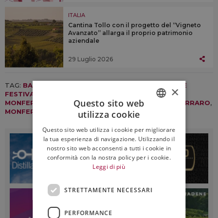
ITALIA
Cantina Tollo con il progetto del “Vigneto
Avanzato” allarga il proprio patrimonio
aziendale
29 Luglio 2026
TAG:
BARBERA D'ASTI DOCG
,
BARBERA D'ASTI WINE
×
FESTIVAL
,
CONSORZIO BARBERA D'ASTI E VINI DEL
Questo sito web
MONFERRATO
,
CORRIERE DELLA SERA
,
LUCIANO FERRARO
,
MONFERRATO
,
PIEMONTE
utilizza cookie
ITALIAN
Questo sito web utilizza i cookie per migliorare
ENGLISH
la tua esperienza di navigazione. Utilizzando il
nostro sito web acconsenti a tutti i cookie in
conformità con la nostra policy per i cookie.
Leggi di più
STRETTAMENTE NECESSARI
PERFORMANCE