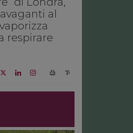
e” di Londra,
travaganti al
 vaporizza
da respirare