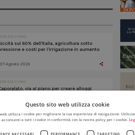
NON SOLO VINO
Siccità sul 60% dell’Italia, agricoltura sotto
pressione e costi per l’irrigazione in aumento
07 Agosto 2026
NON SOLO VINO
Caporalato, via al piano per creare alloggi
dignitosi ai lavoratori: sul piatto 150 milioni di
euro
Questo sito web utilizza cookie
05 Agosto 2026
web utilizza i cookie per migliorare la tua esperienza di navigazione. Utilizza
 acconsenti a tutti i cookie in conformità con la nostra policy per i cookie.
Leg
NON SOLO VINO
Caldo record e fuga dalle città: l’estate premia
ENTE NECESSARI
PERFORMANCE
TARGETING