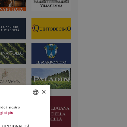
×
ndo il nostro
ITALIAN
gi di più
ENGLISH
FUNZIONALITÀ