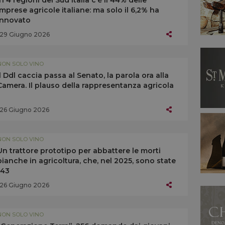
In 4 regioni del Sud Italia c’è il 44% delle
imprese agricole italiane: ma solo il 6,2% ha
innovato
29 Giugno 2026
NON SOLO VINO
Il Ddl caccia passa al Senato, la parola ora alla
Camera. Il plauso della rappresentanza agricola
26 Giugno 2026
NON SOLO VINO
Un trattore prototipo per abbattere le morti
bianche in agricoltura, che, nel 2025, sono state
143
26 Giugno 2026
NON SOLO VINO