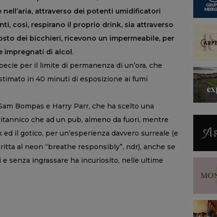
nell’aria, attraverso dei potenti umidificatori
ienti, così, respirano il proprio drink, sia attraverso
 posto dei bicchieri, ricevono un impermeabile, per
e impregnati di alcol.
pecie per il limite di permanenza di un’ora, che
(stimato in 40 minuti di esposizione ai fumi
, Sam Bompas e Harry Parr, che ha scelto una
britannico che ad un pub, almeno da fuori, mentre
k ed il gotico, per un’esperienza davvero surreale (e
critta al neon “breathe responsibly”, ndr), anche se
i e senza ingrassare ha incuriosito, nelle ultime