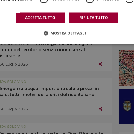
agriturismi ed esperienze nel territorio
ACCETTA TUTTO
RIFIUTA TUTTO
01 Agosto 2026
MOSTRA DETTAGLI
NON SOLO VINO
Vacanze 2026, il 75% degli italiani sceglie i
sapori del territorio senza rinunciare al
ristorante
30 Luglio 2026
NON SOLO VINO
Emergenza acqua, import che sale e prezzi in
calo: tutti i motivi della crisi del riso italiano
30 Luglio 2026
NON SOLO VINO
Terreni salati, la sfida parte dal Dna: l’Università