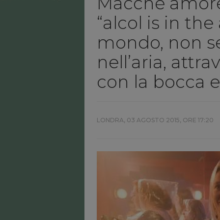
Macché amore, 
“alcol is in the
mondo, non ser
nell’aria, attr
con la bocca e
LONDRA,
03 AGOSTO 2015, ORE 17:20