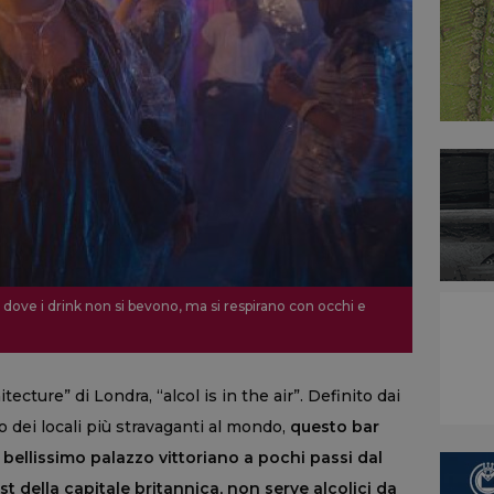
r dove i drink non si bevono, ma si respirano con occhi e
tecture” di Londra, “alcol is in the air”. Definito dai
 dei locali più stravaganti al mondo,
questo bar
n bellissimo palazzo vittoriano a pochi passi dal
 della capitale britannica, non serve alcolici da