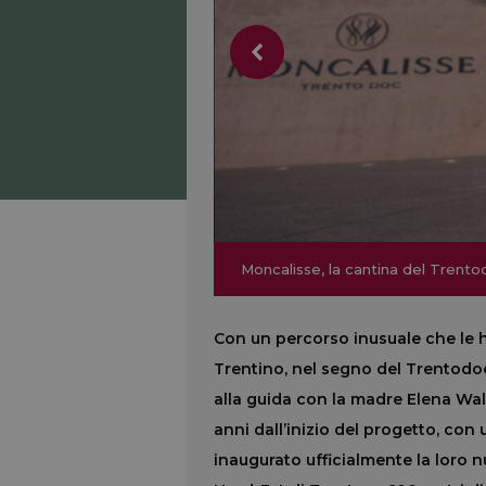
Moncalisse, la cantina del Trentod
Moncalisse, la cantina del Trentod
Con un percorso inusuale che le ha
Trentino, nel segno del Trentodoc
alla guida con la madre Elena Wal
anni dall’inizio del progetto, con
inaugurato ufficialmente la loro 