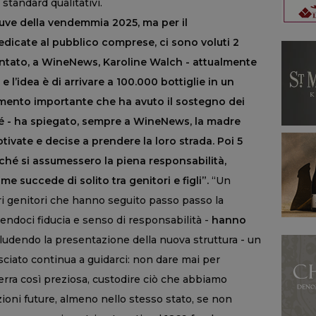
standard qualitativi.
 uve della vendemmia 2025, ma per il
edicate al pubblico comprese, ci sono voluti 2
contato, a WineNews, Karoline Walch - attualmente
 l’idea è di arrivare a 100.000 bottiglie in un
imento importante che ha avuto il sostegno dei
ché - ha spiegato, sempre a WineNews, la madre
ivate e decise a prendere la loro strada. Poi 5
rché si assumessero la piena responsabilità,
 succede di solito tra genitori e figli”.
“Un
ri genitori che hanno seguito passo passo la
endoci fiducia e senso di responsabilità -
hanno
udendo la presentazione della nuova struttura - un
sciato continua a guidarci: non dare mai per
erra così preziosa, custodire ciò che abbiamo
ioni future, almeno nello stesso stato, se non