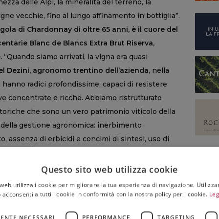
chezza delle Alpi, la mineralità del terreno, la
gne vecchie, fino al lungo affinamento in bottiglia”.
rgola di Chardonnay di oltre 65 anni, è il cuore del
entarie Blanc de Blancs Extra Brut Riserva,
.
“Quando siamo arrivati, la vigna era quasi
l Dezini, agronomo trentino dell’azienda
, nella
ti hanno radici profondissime, capaci di resistere
uve concentrate e ricche. Abbiamo ristrutturato
oriche che sono un vero patrimonio viticolo della
ro della gestione agronomica: inerbimento
assenza di erbicidi e concimi di sintesi, uso di
durre al minimo irrigazioni e trattamenti. Per noi
per garantire vigne sane e longeve”.
Questo sito web utilizza cookie
one costante, insieme alle forti escursioni termiche,
web utilizza i cookie per migliorare la tua esperienza di navigazione. Utilizza
rfette -
ha aggiunto l’enologo Stefano Bolognani
 acconsenti a tutti i cookie in conformità con la nostra policy per i cookie.
Leg
rati e di grande concentrazione”.
ENTE NECESSARI
PERFORMANCE
TARGETING