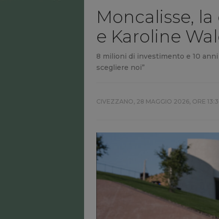
Moncalisse, la 
e Karoline Wal
8 milioni di investimento e 10 anni 
scegliere noi”
CIVEZZANO,
28 MAGGIO 2026, ORE 13: