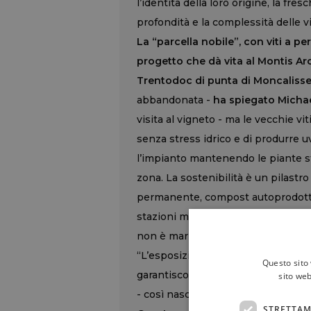
l’identità della loro origine, la fres
profondità e la complessità delle vi
La “parcella nobile”, con viti a pe
progetto che dà vita al Montis Arc
Trentodoc di punta di Moncalisse
abbandonata -
ha spiegato Michae
visita al vigneto - ma le vecchie vi
senza stress idrico e di produrre 
l’impianto mantenendo le piante st
zona. La sostenibilità è un pilast
permanente, compost autoprodotto, 
stazioni meteo e tensiometri per ri
non è marketing, ma l’unico modo 
“L’esposizione a Sud e la ventilazi
Questo sito 
garantiscono maturità fenoliche pe
sito web
- così nascono vini longevi, equilib
STRETTAM