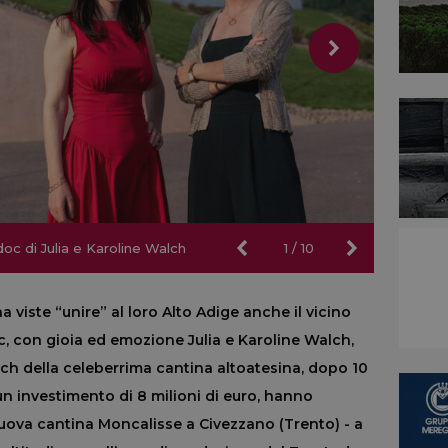
oc di Julia e Karoline Walch
oc di Julia e Karoline Walch
1
/
10
 viste “unire” al loro Alto Adige anche il vicino
, con gioia ed emozione Julia e Karoline Walch,
ch della celeberrima cantina altoatesina, dopo 10
 un investimento di 8 milioni di euro, hanno
nuova cantina Moncalisse a Civezzano (Trento) - a