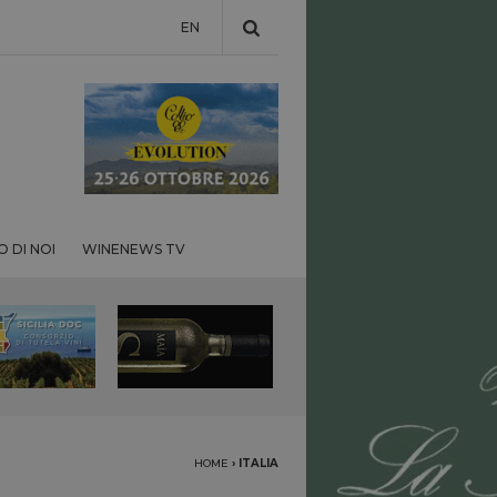
EN
 DI NOI
WINENEWS TV
HOME
›
ITALIA