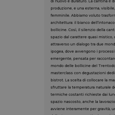
di nuovo e duraturo. La cantina è di
produzione, e una esterna, visibil
femminile. Abbiamo voluto trasforma
architettura: il bianco dell’intonac
bollicine. Così, il silenzio della ca
spazio dal carattere quasi mistico, 
attraverso un dialogo tra due mondi
ipogea, dove avvengono i processi p
emergente, pensata per raccontare 
mondo delle bollicine del Trentodoc
masterclass con degustazioni dedic
bistrot. La scelta di collocare la 
sfruttare la temperatura naturale d
termiche costanti richieste dai lu
spazio nascosto, anche la lavorazion
avviene interamente per gravità, u