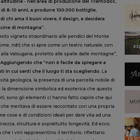
 altitudine - nell’area di produzione del Trentodoc,
o di 8-10 anni, a produrre 100.000 bottiglie,
 chi ama il buon vivere, il design, e desidera
icine di montagna”.
sto vigneto straordinario alle pendici del Monte
 nome, ndr) che si apre come un teatro naturale, con
e alla Valsugana, protetto alle spalle dalle montagne”,
. Aggiungendo che “non è facile da spiegare a
 in cui senti che il luogo ti sta scegliendo.
La
ssità geologica, la presenza di una parcella nobile di
e la dimensione simbolica ed esoterica che questo
i, sono gli elementi ci hanno fatto capire che qui
 che meritava di essere raccontato con una propria
me cose e di condizioni ideali per dare vita ad una
inezza, struttura e soprattutto longevità. Ed ecco,
che i vini rappresentino il territorio, riflettano