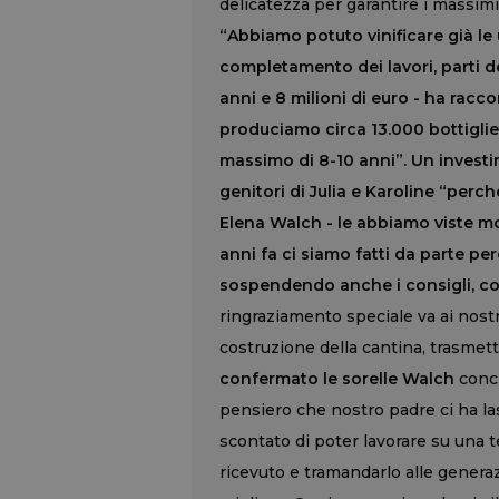
delicatezza per garantire i massimi 
“Abbiamo potuto vinificare già le
completamento dei lavori, parti d
anni e 8 milioni di euro - ha rac
produciamo circa 13.000 bottiglie e
massimo di 8-10 anni”. Un invest
genitori di Julia e Karoline “per
Elena Walch - le abbiamo viste mot
anni fa ci siamo fatti da parte pe
sospendendo anche i consigli, come
ringraziamento speciale va ai nost
costruzione della cantina, trasmett
confermato le sorelle Walch
concl
pensiero che nostro padre ci ha la
scontato di poter lavorare su una t
ricevuto e tramandarlo alle generaz