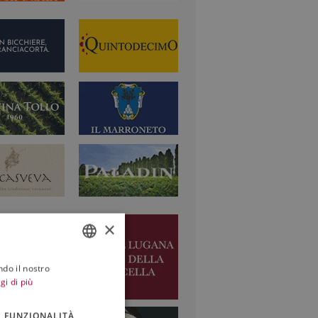
×
ndo il nostro
ITALIAN
gi di più
ENGLISH
FUNZIONALITÀ