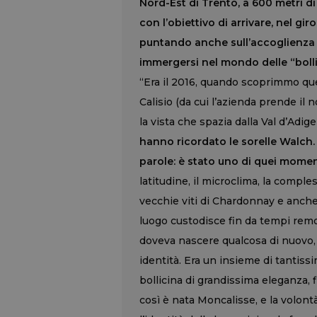
Nord-Est di Trento, a 600 metri di
con l’obiettivo di arrivare, nel gir
puntando anche sull’accoglienza di
immergersi nel mondo delle “boll
“Era il 2016, quando scoprimmo que
Calisio (da cui l’azienda prende il
la vista che spazia dalla Val d’Adig
hanno ricordato le sorelle Walch
parole: è stato uno di quei momenti
latitudine, il microclima, la comple
vecchie viti di Chardonnay e anch
luogo custodisce fin da tempi remot
doveva nascere qualcosa di nuovo,
identità. Era un insieme di tantissi
bollicina di grandissima eleganza, f
così è nata Moncalisse, e la volontà 