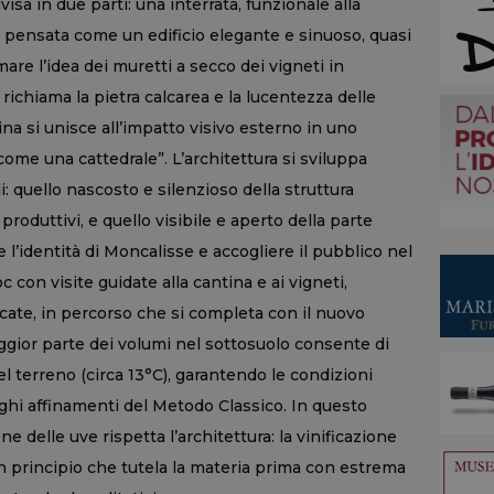
visa in due parti: una interrata, funzionale alla
e, pensata come un edificio elegante e sinuoso, quasi
re l’idea dei muretti a secco dei vigneti in
o richiama la pietra calcarea e la lucentezza delle
ntina si unisce all’impatto visivo esterno in uno
come una cattedrale”. L’architettura si sviluppa
: quello nascosto e silenzioso della struttura
roduttivi, e quello visibile e aperto della parte
l’identità di Moncalisse e accogliere il pubblico nel
 con visite guidate alla cantina e ai vigneti,
ate, in percorso che si completa con il nuovo
maggior parte dei volumi nel sottosuolo consente di
el terreno (circa 13°C), garantendo le condizioni
nghi affinamenti del Metodo Classico. In questo
e delle uve rispetta l’architettura: la vinificazione
n principio che tutela la materia prima con estrema