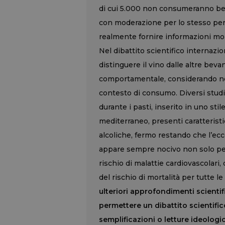
di cui 5.000 non consumeranno bev
con moderazione per lo stesso peri
realmente fornire informazioni mol
Nel dibattito scientifico internazio
distinguere il vino dalle altre be
comportamentale, considerando non
contesto di consumo. Diversi stud
durante i pasti, inserito in uno sti
mediterraneo, presenti caratterist
alcoliche, fermo restando che l’ec
appare sempre nocivo non solo per
rischio di malattie cardiovascolari,
del rischio di mortalità per tutte l
ulteriori approfondimenti scientifi
permettere un dibattito scientifi
semplificazioni o letture ideologi