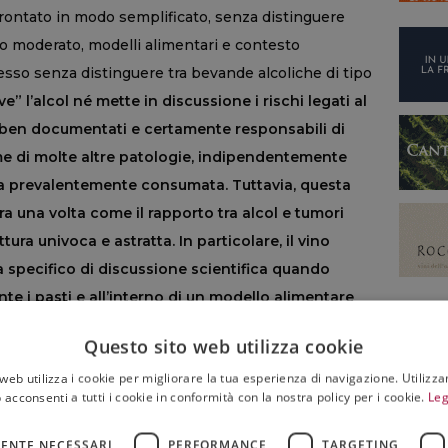
ffrontato in modo semplificato, senza distinguere
 moderato, modelli alimentari e contesto
pesso senza distinguere tra bevande alcoliche di tipo
” l’alcol né mette in discussione i rischi legati al
ben documentati e certamente responsabili di
me di molte altre patologie, indipendentemente
ica prevalentemente consumata. Tuttavia, questa
ra una volta come il rapporto tra alcol e tumori
ura univoca e astratta. In particolare, il vino
 specifico di discussione scientifica quando
 i pasti e all’interno di un modello alimentare
aneo. Non solo quantità e modalità di consumo,
Questo sito web utilizza cookie
tività fisica e quadro metabolico incidono
web utilizza i cookie per migliorare la tua esperienza di navigazione. Utilizza
no essere considerati insieme”.
 acconsenti a tutti i cookie in conformità con la nostra policy per i cookie.
Leg
olinea l’Irvas, invitano alla prudenza
Lo studio presenta, infatti, alcune limitazioni
ENTE NECESSARI
PERFORMANCE
TARGETING