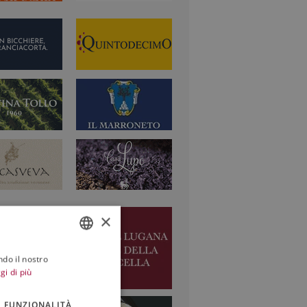
×
ndo il nostro
ITALIAN
gi di più
ENGLISH
FUNZIONALITÀ