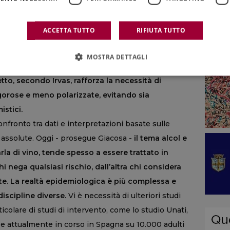
 tipi di tumore responsabili dei decessi, non valuta
de alcoliche e si basa su dati di consumo auto-
ACCETTA TUTTO
RIFIUTA TUTTO
 gli autori sottolineano che gli apparenti effetti
ri leggeri potrebbero riflettere in parte fattori
MOSTRA DETTAGLI
omplessivo e non essere attribuibili direttamente
etto, secondo Irvas, rafforza la necessità di
rigorose e meno polarizzate, evitando sia
istici.
onfronto tra dati e interpretazioni basate sulle
 assolute. Oggi - prosegue Giacosa -
il tema alcol e
rla di vino, tende spesso a essere trattato in
nega qualsiasi rischio, dall’altra chi considera
te. La realtà epidemiologica è più complessa e
discipline diverse
. Vi è necessità di ulteriori studi
ticolare di studi di intervento, come lo studio Unati,
e attualmente in corso in Spagna su 10.000 adulti