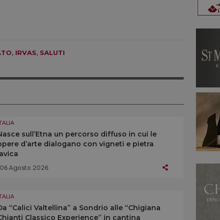
ATO
,
IRVAS
,
SALUTI
TALIA
Nasce sull’Etna un percorso diffuso in cui le
opere d’arte dialogano con vigneti e pietra
lavica
06 Agosto 2026
TALIA
Da “Calici Valtellina” a Sondrio alle “Chigiana
Chianti Classico Experience” in cantina