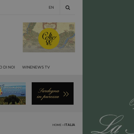
EN
 DI NOI
WINENEWS TV
HOME
›
ITALIA