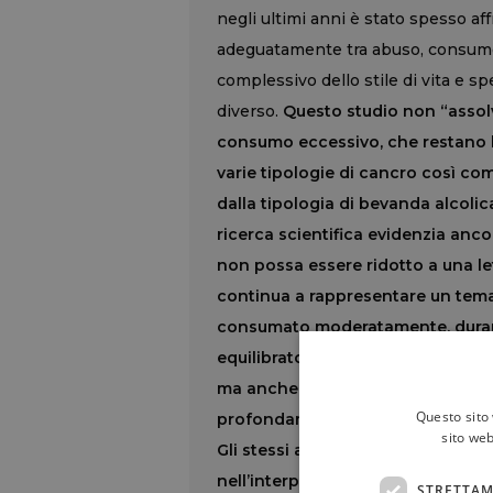
negli ultimi anni è stato spesso a
adeguatamente tra abuso, consumo
complessivo dello stile di vita e s
diverso.
Questo studio non “assolve
consumo eccessivo, che restano 
varie tipologie di cancro così co
dalla tipologia di bevanda alcol
ricerca scientifica evidenzia anco
non possa essere ridotto a una lett
continua a rappresentare un tema
consumato moderatamente, durante
equilibrato come quello mediterr
ma anche alimentazione, fumo, at
Questo sito 
profondamente sul rischio e devo
sito web
Gli stessi autori dello studio, sott
nell’interpretazione dei risultati. 
STRETTAM