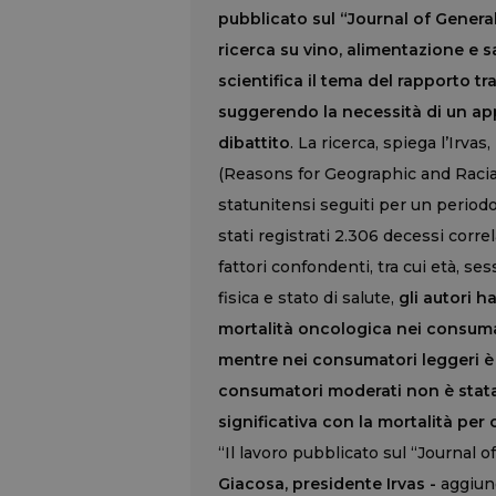
pubblicato sul “Journal of General 
ricerca su vino, alimentazione e sa
scientifica il tema del rapporto t
suggerendo la necessità di un ap
dibattito
. La ricerca, spiega l’Irva
(Reasons for Geographic and Racial
statunitensi seguiti per un period
stati registrati 2.306 decessi corr
fattori confondenti, tra cui età, se
fisica e stato di salute,
gli autori 
mortalità oncologica nei consumato
mentre nei consumatori leggeri è 
consumatori moderati non è stata
significativa con la mortalità per
“Il lavoro pubblicato sul “Journal 
Giacosa, presidente Irvas -
aggiung