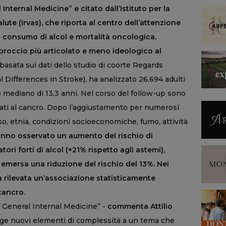
Internal Medicine” e citato dall’Istituto per la
lute (Irvas), che riporta al centro dell’attenzione
ra consumo di alcol e mortalità oncologica,
proccio più articolato e meno ideologico al
s, basata sui dati dello studio di coorte Regards
 Differences in Stroke), ha analizzato 26.694 adulti
o mediano di 13,3 anni. Nel corso del follow-up sono
elati al cancro. Dopo l’aggiustamento per numerosi
sso, etnia, condizioni socioeconomiche, fumo, attività
hanno osservato un aumento del rischio di
ri forti di alcol (+21% rispetto agli astemi),
emersa una riduzione del rischio del 13%. Nei
 rilevata un’associazione statisticamente
 cancro
.
of General Internal Medicine” -
commenta
Attilio
e nuovi elementi di complessità a un tema che