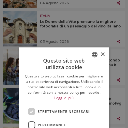
04 Agosto 2026
ITALIA
Le Donne della Vite premiano la migliore
fotografia di un paesaggio del vino italiano
03 Agosto 2026
×
ITALIA
Questo sito web
Enoturismo, estate a due velocità secondo
gli addetti ai lavori: la domanda c’è, ma è
utilizza cookie
più selettiva
ITALIAN
Questo sito web utilizza i cookie per migliorare
ENGLISH
03 Agosto 2026
la tua esperienza di navigazione. Utilizzando il
nostro sito web acconsenti a tutti i cookie in
conformità con la nostra policy per i cookie.
ITALIA
Leggi di più
In Friuli Venezia Giulia la vendemmia è
“turistico-didattica”, con PromoturismoFvg
STRETTAMENTE NECESSARI
03 Agosto 2026
PERFORMANCE