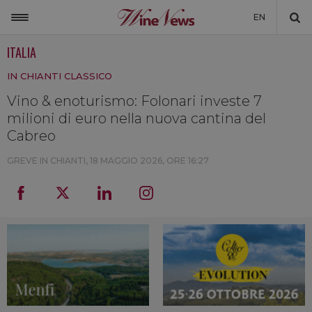
EN
ITALIA
ITALIA
IN CHIANTI CLASSICO
MONDO
Vino & enoturismo: Folonari investe 7
NON SOLO VINO
milioni di euro nella nuova cantina del
NEWSLETTER
Cabreo
LA CANTINA DI WINENEWS
GREVE IN CHIANTI,
18 MAGGIO 2026, ORE 16:27
DICONO DI NOI
WINENEWS TV