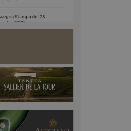
o italiano a Chicago il 5 e 6
obre. Il ministro...
ssegna Stampa del 23
cembre 2025
italy in missione negli Usa
 arginare l’effetto dazi sulle
dite … L’obiettivo è
ssegna Stampa del 22
nvolgere gli importatori
cembre 2025
ricani a condividere i nuovi...
o negli Usa, i rincari dal 2026
 Romani (Argea): a luglio ordini
 Dealcolati in crescita...Non ci
o stati finora aumenti di
zzo del vino...
ttrazione (invisibile) che guida
scelta ai calici … Focus sul
romarketing, ecco come il
vello si emoziona nei vini