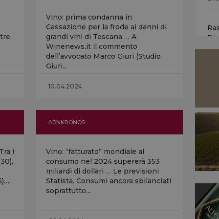
vin
ott
Vino: prima condanna in
Cassazione per la frode ai danni di
Ra
tre
grandi vini di Toscana … A
Di
Vin
Winenews.it il commento
per
dell’avvocato Marco Giuri (Studio
ven
Giuri...
Ra
coi
Di
ame
10.04.2024
Vin
...
ADNKRONOS
ok.
son
Tra i
Vino: “fatturato” mondiale al
pre
30),
consumo nel 2024 supererà 353
miliardi di dollari … Le previsioni
6)…
Statista. Consumi ancora sbilanciati
L’a
soprattutto...
la 
neu
cer