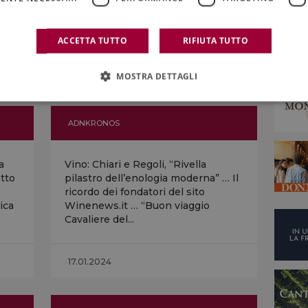
Frenano Stati Uniti e Canada, balzo
in avanti per Germania, Regno
Unito e Francia,...
ACCETTA TUTTO
RIFIUTA TUTTO
12.03.2024
MOSTRA DETTAGLI
ADNKRONOS
a
Vino: Chiari e Regoli, “Rivella
etto
pilastro dell’enologia moderna” … Il
ricordo dei fondatori del sito
ica
Winenews.it … “Buon viaggio
Cavaliere del...
17.01.2024