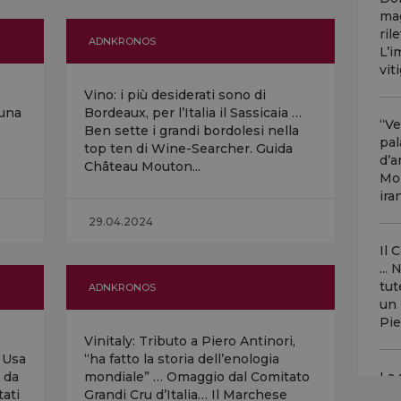
mag
ril
ADNKRONOS
L’i
vit
Vino: i più desiderati sono di
 una
Bordeaux, per l’Italia il Sassicaia …
“Ve
Ben sette i grandi bordolesi nella
pal
top ten di Wine-Searcher. Guida
d’a
Château Mouton...
Mon
ira
29.04.2024
Il 
...
tut
ADNKRONOS
un 
Pie
Vinitaly: Tributo a Piero Antinori,
i Usa
“ha fatto la storia dell’enologia
i da
mondiale” … Omaggio dal Comitato
La 
ati
Grandi Cru d’Italia… Il Marchese
sog