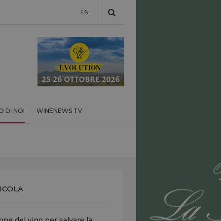
EN
 DI NOI
WINENEWS TV
ICOLA
ne del vino per salvare la