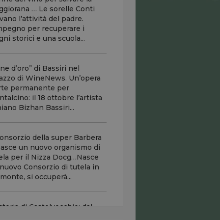
giorana … Le sorelle Conti
evano l’attività del padre.
mpegno per recuperare i
igni storici e una scuola...
ne d’oro” di Bassiri nel
azzo di WineNews. Un’opera
rte permanente per
talcino: il 18 ottobre l’artista
niano Bizhan Bassiri...
Consorzio della super Barbera
 Nasce un nuovo organismo di
ela per il Nizza Docg…Nasce
nuovo Consorzio di tutela in
monte, si occuperà...
storia di Castelvecchio: dal
no di Leopoldo Terraneo alla