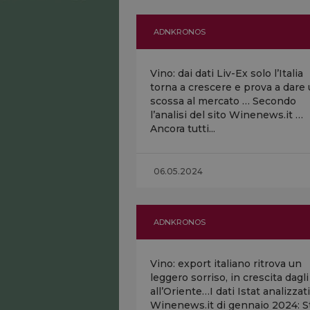
ADNKRONOS
Vino: dai dati Liv-Ex solo l’Italia
torna a crescere e prova a dare
scossa al mercato … Secondo
l’analisi del sito Winenews.it …
Ancora tutti...
06.05.2024
ADNKRONOS
Vino: export italiano ritrova un
leggero sorriso, in crescita dagl
all’Oriente…I dati Istat analizzat
Winenews.it di gennaio 2024: St