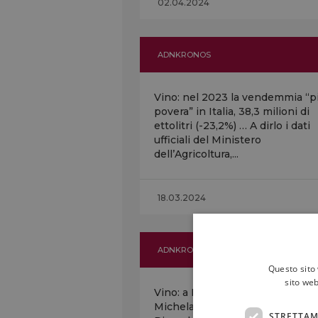
02.04.2024
ADNKRONOS
Vino: nel 2023 la vendemmia “p
povera” in Italia, 38,3 milioni di
ettolitri (-23,2%) … A dirlo i dati
ufficiali del Ministero
dell’Agricoltura,...
18.03.2024
ADNKRONOS
Questo sito 
sito web
Vino: a Firenze “Vigna
Michelangelo” (Donne Fittipaldi)
STRETTAM