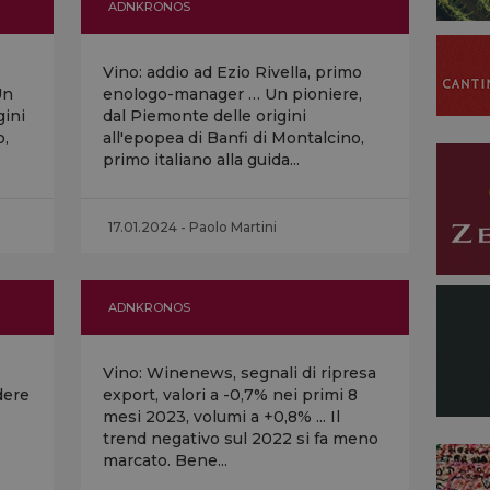
ADNKRONOS
Vino: addio ad Ezio Rivella, primo
Un
enologo-manager … Un pioniere,
gini
dal Piemonte delle origini
o,
all'epopea di Banfi di Montalcino,
primo italiano alla guida...
17.01.2024 - Paolo Martini
ADNKRONOS
o
Vino: Winenews, segnali di ripresa
dere
export, valori a -0,7% nei primi 8
mesi 2023, volumi a +0,8% ... Il
trend negativo sul 2022 si fa meno
marcato. Bene...