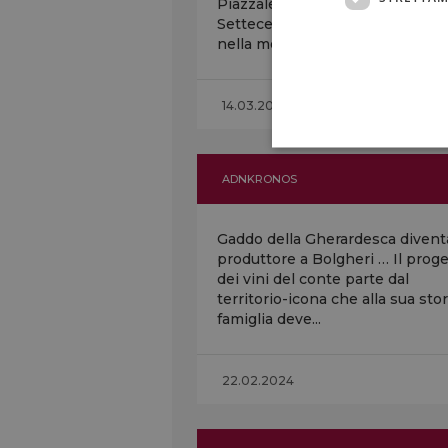
Piazzale Michelangelo …
Settecento barbatelle a dimora
nella meravigliosa collina che...
14.03.2024
ADNKRONOS
Gaddo della Gherardesca divent
produttore a Bolgheri … Il prog
dei vini del conte parte dal
territorio-icona che alla sua stor
famiglia deve...
22.02.2024