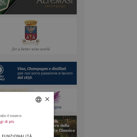
e nei profumi...Che...
×
ndo il nostro
ITALIAN
gi di più
ENGLISH
FUNZIONALITÀ