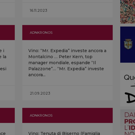
16.11.2023
ADNKRONOS
 i
Vino: “Mr. Expedia” investe ancora a
 la
Montalcino … Peter Kern, top
manager mondiale, espande “Il
esi
Palazzone”… “Mr. Expedia” investe
ancora...
21.09.2023
ADNKRONOS
nce
Vino: Tenuta di Biserno (Famiglia