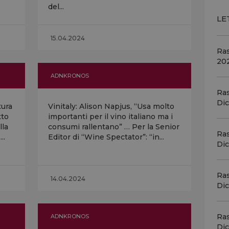
del...
Mal
fam
LE
Sag
15.04.2024
Ra
Vin
20
sfi
ADNKRONOS
pro
mil
Ras
vin
Di
tura
Vinitaly: Alison Napjus, “Usa molto
tto
importanti per il vino italiano ma i
lla
consumi rallentano” … Per la Senior
Vin
Ra
..
Editor di “Wine Spectator”: “in...
daz
Di
met
ric
il 
Ras
14.04.2024
Di
Vin
cor
Ra
ADNKRONOS
Kri
Di