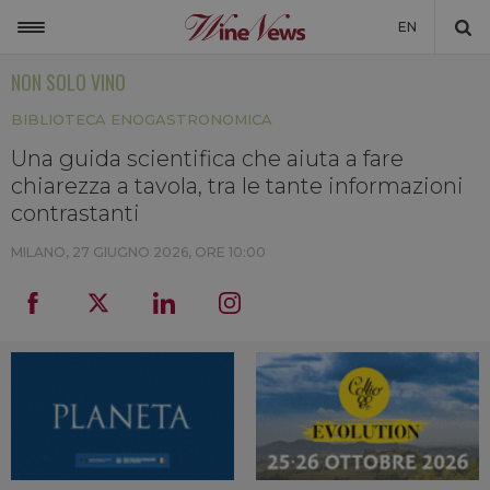
EN
NON SOLO VINO
ITALIA
BIBLIOTECA ENOGASTRONOMICA
MONDO
Una guida scientifica che aiuta a fare
NON SOLO VINO
chiarezza a tavola, tra le tante informazioni
NEWSLETTER
contrastanti
LA CANTINA DI WINENEWS
MILANO,
27 GIUGNO 2026, ORE 10:00
DICONO DI NOI
WINENEWS TV